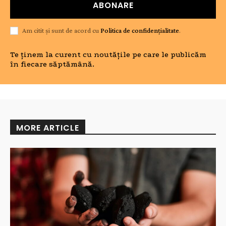
ABONARE
Am citit și sunt de acord cu
Politica de confidențialitate
.
Te ținem la curent cu noutățile pe care le publicăm
în fiecare săptămână.
MORE ARTICLE