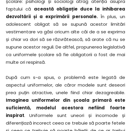
școlare: psihologi și sociologi atrag atenția asupra
faptului că
această obligație duce la inhibarea
dezvoltării și a exprimării personale.
În plus, un
adolescent obligat să se supună acestor limitări
vestimentare va găsi oricum alte căi de a se exprima
și chiar va dori să se răzvrătească, să arate că nu se
supune acestor reguli. De altfel, propunerea legislativă
ca uniformele școlare să fie obligatorii a fost de mai
multe ori respinsă.
După cum s-a spus, o problemă este legată de
aspectul uniformelor, ale căror modele sunt deseori
prea puțin atractive, unele fiind chiar dezagreabile.
Imaginea uniformelor din școala primară este
suficientă, modelul acestora nefiind foarte
inspirat
. Uniformele sunt uneori și incomode și
diferențiază incorect ceea ce trebuie să poarte fetele
și ceea ce trebuie să poarte băieții: de ce ar trebui