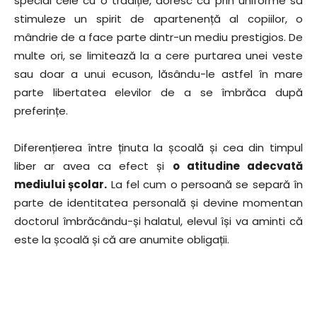
special cele cu o tradiție, doresc ca prin uniforme să
stimuleze un spirit de apartenență al copiilor, o
mândrie de a face parte dintr-un mediu prestigios. De
multe ori, se limitează la a cere purtarea unei veste
sau doar a unui ecuson, lăsându-le astfel în mare
parte libertatea elevilor de a se îmbrăca după
preferințe.
Diferențierea între ținuta la școală și cea din timpul
liber ar avea ca efect și
o atitudine adecvată
mediului școlar.
La fel cum o persoană se separă în
parte de identitatea personală și devine momentan
doctorul îmbrăcându-și halatul, elevul își va aminti că
este la școală și că are anumite obligații.