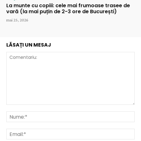
La munte cu copiii: cele mai frumoase trasee de
vară (la mai puțin de 2-3 ore de București)
mai 25, 2026
LĂSAȚI UN MESAJ
Comentariu:
Nu
Ema