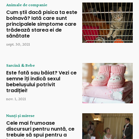
Animale de companie
Cum știi dacă pisica ta este
bolnavă? Iată care sunt
principalele simptome care
trădează starea ei de
sănătate
sept. 30, 2021
Sarcină & Bebe
Este fată sau băiat? Vezi ce
semne îți indică sexul
bebelușului potrivit
tradiției!
nov. 1, 2021
Nunți și mirese
Cele mai frumoase
discursuri pentru nuntă, ce
trebuie să spui pentru a