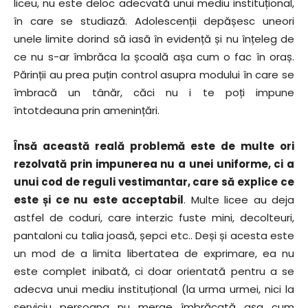
liceu, nu este deloc adecvată unui mediu instituțional,
în care se studiază. Adolescenții depășesc uneori
unele limite dorind să iasă în evidență și nu înțeleg de
ce nu s-ar îmbrăca la școală așa cum o fac în oraș.
Părinții au prea puțin control asupra modului în care se
îmbracă un tânăr, căci nu i te poți impune
întotdeauna prin amenințări.
Însă această reală problemă este de multe ori
rezolvată prin impunerea nu a unei uniforme, ci a
unui cod de reguli vestimantar, care să explice ce
este și ce nu este acceptabil
. Multe licee au deja
astfel de coduri, care interzic fuste mini, decolteuri,
pantaloni cu talia joasă, șepci etc.. Deși și acesta este
un mod de a limita libertatea de exprimare, ea nu
este complet inibată, ci doar orientată pentru a se
adecva unui mediu instituțional (la urma urmei, nici la
serviciu persoana nu merge îmbrăcată așa cum