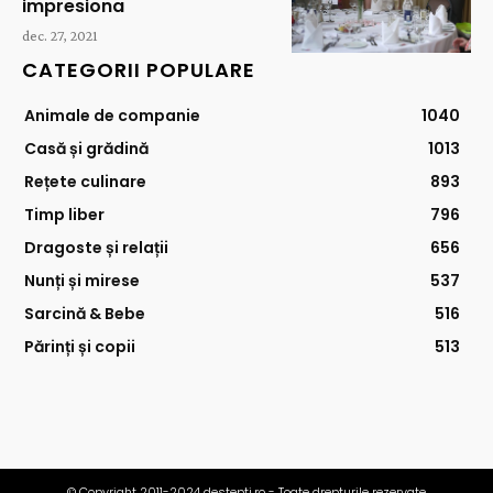
impresiona
dec. 27, 2021
CATEGORII POPULARE
Animale de companie
1040
Casă și grădină
1013
Rețete culinare
893
Timp liber
796
Dragoste și relații
656
Nunți și mirese
537
Sarcină & Bebe
516
Părinți și copii
513
© Copyright 2011-2024 destepti.ro - Toate drepturile rezervate