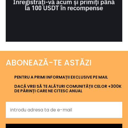
ABONEAZĂ-TE ASTĂZI
PENTRU A PRIMI INFORMAȚII EXCLUSIVE PE MAIL
DACĂ VREI SĂ TE ALĂTURI COMUNITĂȚII CELOR +300K
DE PĂRINȚI CARE NE CITESC ANUAL