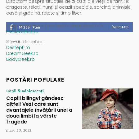
Discutăm despre situațiile de zi cu zi ale vieții de familie:
dragoste, relații, nunți și ocazii speciale, sarcină, animale,
casă și grădină, rețete și timp liber.
Spații publicitare / reclamă administrată de
ÎMI PLACE
14,235
Fani
PROMOdesk.ro
Site-uri din rețea:
Destepti.ro
DreamGeek.ro
BodyGeek.ro
POSTĂRI POPULARE
Copii & adolescenți
Copiii bilingvi gândesc
altfel! Vezi care sunt
avantajele învățării unei a
doua limbi la vârste
fragede
mart. 30, 2022