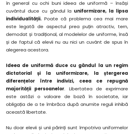
în general cu ochi buni ideea de uniformă – însăși
cuvântul duce cu gândul la
uniformizare, la lipsa
individualității.
Poate că problema cea mai mare
este legată de aspectul prea puțin atractiv, tern,
demodat și tradițional, al modelelor de uniforme, însă
și de faptul că elevii nu au nici un cuvânt de spus în
alegerea acestora.
Ideea de uniformă duce cu gândul la un regim
dictatorial și la uniformizare, la ștergerea
diferențelor între indivizi, ceea ce repugnă
majorității persoanelor
. Libertatea de exprimare
este astăzi o valoare de bază în societate, iar
obligația de a te îmbrăca după anumite reguli inhibă
această libertate.
Nu doar elevii și unii părinți sunt împotriva uniformelor