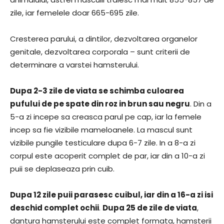
zile, iar femelele doar 665-695 zile.
Cresterea parului, a dintilor, dezvoltarea organelor
genitale, dezvoltarea corporala – sunt criterii de
determinare a varstei hamsterului.
Dupa 2-3 zile de viata se schimba culoarea
pufului de pe spate din roz in brun sau negru
. Din a
5-a zi incepe sa creasca parul pe cap, iar la femele
incep sa fie vizibile mameloanele. La mascul sunt
vizibile pungile testiculare dupa 6-7 zile. In a 8-a zi
corpul este acoperit complet de par, iar din a 10-a zi
puii se deplaseaza prin cuib.
Dupa 12 zile puii parasesc cuibul, iar din a 16-a zi isi
deschid complet ochii
.
Dupa 25 de zile de viata
,
dantura hamsterului este complet formata, hamsterii