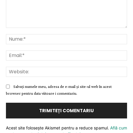
Comentariu:
Nu
Ema
Web
Salvați numele meu, adresa de e-mail și site-ul web în acest
browser pentru data viitoare i comentariu.
Acest site folosește Akismet pentru a reduce spamul.
Află cum