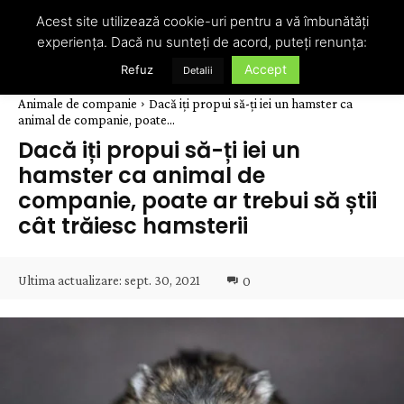
Acest site utilizează cookie-uri pentru a vă îmbunătăți
experiența. Dacă nu sunteți de acord, puteți renunța:
Accept
Refuz
Detalii
Animale de companie
Dacă iți propui să-ți iei un hamster ca
animal de companie, poate...
Dacă iți propui să-ți iei un
hamster ca animal de
companie, poate ar trebui să știi
cât trăiesc hamsterii
Ultima actualizare:
sept. 30, 2021
0