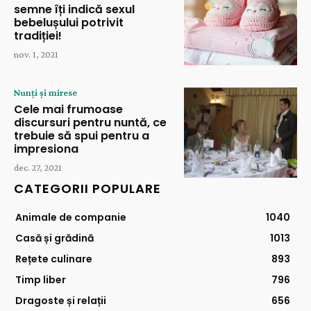
semne îți indică sexul
bebelușului potrivit
tradiției!
nov. 1, 2021
Nunți și mirese
Cele mai frumoase
discursuri pentru nuntă, ce
trebuie să spui pentru a
impresiona
dec. 27, 2021
CATEGORII POPULARE
Animale de companie
1040
Casă și grădină
1013
Rețete culinare
893
Timp liber
796
Dragoste și relații
656