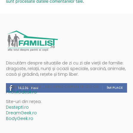
sunt procesate datele comentariilor tale
.
Discutăm despre situațiile de zi cu zi ale vieții de familie:
dragoste, relații, nunți și ocazii speciale, sarcină, animale,
casă și grădină, rețete și timp liber.
Spații publicitare / reclamă administrată de
ÎMI PLACE
14,235
Fani
PROMOdesk.ro
Site-uri din rețea:
Destepti.ro
DreamGeek.ro
BodyGeek.ro