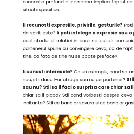
cunoaste profund o persoana implica faptul ca 
situatii specifice.
Ii recunosti expresiile, privirile, gesturile?
Poti 
de spirit este?
Ii poti intelege o expresie sau o
acel stadiu al relatiei in care sa puteti comunic
partenerul spune cu convingere ceva, ca de fapt
tine, ca fata de tine nu se poate preface?
Ii cunosti interesele?
Ca un exemplu, cand se anu
nou, stii daca l-ar atrage sau nu pe partener?
Sti
sau nu? Stii sa ii faci o surpriza care chiar sa 
chiar sa ii placa? Stii cand vorbesti despre ceva 
incitante? Stii ce banc ar savura si ce banc ar gas