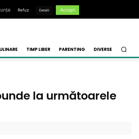
nunța:
Accept
Refuz
Detalii
ULINARE
TIMP LIBER
PARENTING
DIVERSE
spunde la următoarele