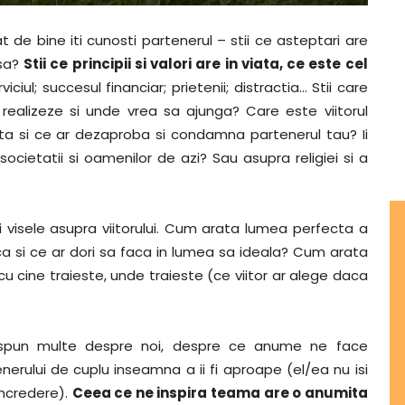
t de bine iti cunosti partenerul – stii ce asteptari are
 sa?
Stii ce principii si valori are in viata, ce este cel
erviciul; succesul financiar; prietenii; distractia… Stii care
realizeze si unde vrea sa ajunga? Care este viitorul
ata si ce ar dezaproba si condamna partenerul tau? Ii
ocietatii si oamenilor de azi? Sau asupra religiei si a
 si visele asupra viitorului. Cum arata lumea perfecta a
sca si ce ar dori sa faca in lumea sa ideala? Cum arata
cu cine traieste, unde traieste (ce viitor ar alege daca
e spun multe despre noi, despre ce anume ne face
nerului de cuplu inseamna a ii fi aproape (el/ea nu isi
incredere).
Ceea ce ne inspira teama are o anumita