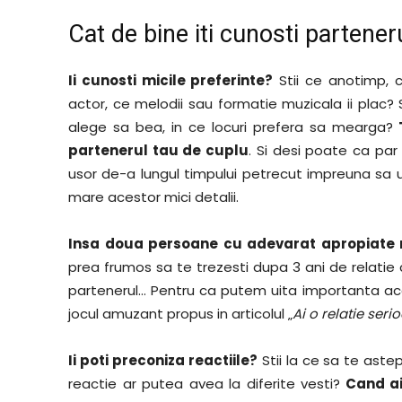
Cat de bine iti cunosti partener
Ii cunosti micile preferinte?
Stii ce anotimp, c
actor, ce melodii sau formatie muzicala ii plac? 
alege sa bea, in ce locuri prefera sa mearga?
T
partenerul tau de cuplu
. Si desi poate ca par 
usor de-a lungul timpului petrecut impreuna sa ui
mare acestor mici detalii.
Insa doua persoane cu adevarat apropiate nu
prea frumos sa te trezesti dupa 3 ani de relatie 
partenerul… Pentru ca putem uita importanta acest
jocul amuzant propus in articolul „
Ai o relatie seri
Ii poti preconiza reactiile?
Stii la ce sa te aste
reactie ar putea avea la diferite vesti?
Cand ai 