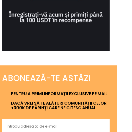
ABONEAZĂ-TE ASTĂZI
PENTRU A PRIMI INFORMAȚII EXCLUSIVE PE MAIL
DACĂ VREI SĂ TE ALĂTURI COMUNITĂȚII CELOR
+300K DE PĂRINȚI CARE NE CITESC ANUAL