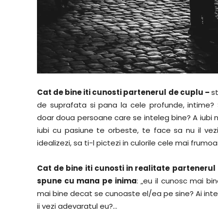
Cat de bine iti cunosti partenerul de cuplu –
s
de suprafata si pana la cele profunde, intime?
doar doua persoane care se inteleg bine? A iubi nu
iubi cu pasiune te orbeste, te face sa nu il vezi
idealizezi, sa ti-l pictezi in culorile cele mai frumo
Cat de bine iti cunosti in realitate parteneru
spune cu mana pe inima
: „eu il cunosc mai bin
mai bine decat se cunoaste el/ea pe sine? Ai intel
ii vezi adevaratul eu?…