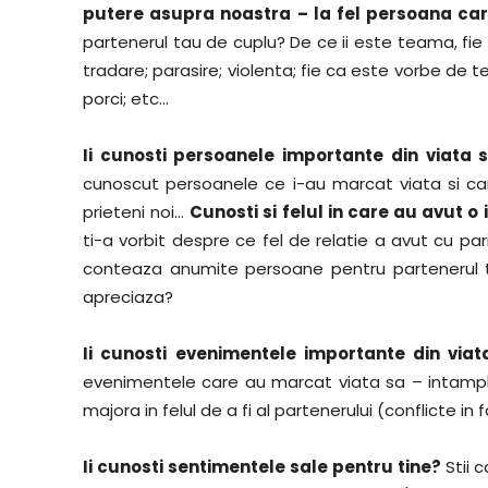
putere asupra noastra – la fel persoana ca
partenerul tau de cuplu? De ce ii este teama, fie 
tradare; parasire; violenta; fie ca este vorbe de te
porci; etc…
Ii cunosti persoanele importante din viata
cunoscut persoanele ce i-au marcat viata si care l-
prieteni noi…
Cunosti si felul in care au avut o
ti-a vorbit despre ce fel de relatie a avut cu par
conteaza anumite persoane pentru partenerul ta
apreciaza?
Ii cunosti evenimentele importante din via
evenimentele care au marcat viata sa – intampla
majora in felul de a fi al partenerului (conflicte in
Ii cunosti sentimentele sale pentru tine?
Stii 