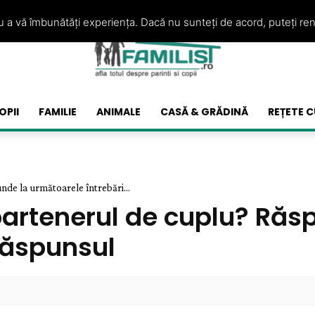
ru a vă îmbunătăți experiența. Dacă nu sunteți de acord, puteți re
OPII
FAMILIE
ANIMALE
CASĂ & GRĂDINĂ
REȚETE C
nde la următoarele întrebări...
 partenerul de cuplu? Ră
 răspunsul