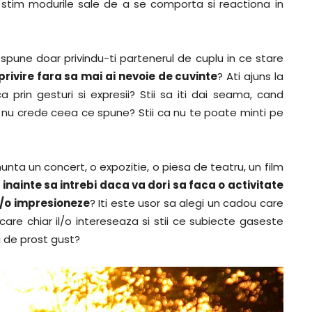
stim modurile sale de a se comporta si reactiona in
spune doar privindu-ti partenerul de cuplu in ce stare
 privire fara sa mai ai nevoie de cuvinte
? Ati ajuns la
a prin gesturi si expresii? Stii sa iti dai seama, cand
 nu crede ceea ce spune? Stii ca nu te poate minti pe
nta un concert, o expozitie, o piesa de teatru, un film
i inainte sa intrebi daca va dori sa faca o activitate
il/o impresioneze
? Iti este usor sa alegi un cadou care
care chiar il/o intereseaza si stii ce subiecte gaseste
i de prost gust?