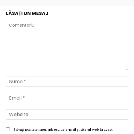
LĂSAȚI UN MESAJ
Comentariu:
Nu
Ema
Web
Salvați numele meu, adresa de e-mail și site-ul web în acest