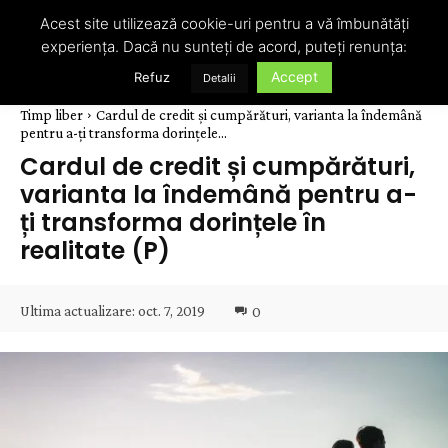
Acest site utilizează cookie-uri pentru a vă îmbunătăți
experiența. Dacă nu sunteți de acord, puteți renunța:
Accept
Refuz
Detalii
Timp liber
Cardul de credit și cumpărături, varianta la îndemână
pentru a-ți transforma dorințele...
Cardul de credit și cumpărături,
varianta la îndemână pentru a-
ți transforma dorințele în
realitate (P)
Ultima actualizare:
oct. 7, 2019
0