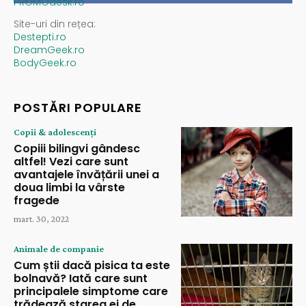
PROMOdesk.ro
Site-uri din rețea:
Destepti.ro
DreamGeek.ro
BodyGeek.ro
POSTĂRI POPULARE
Copii & adolescenți
Copiii bilingvi gândesc
altfel! Vezi care sunt
avantajele învățării unei a
doua limbi la vârste
fragede
mart. 30, 2022
Animale de companie
Cum știi dacă pisica ta este
bolnavă? Iată care sunt
principalele simptome care
trădează starea ei de