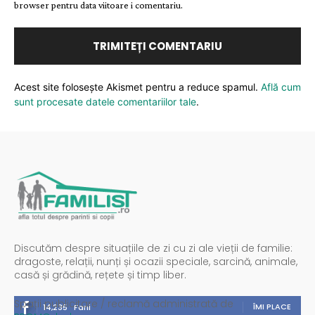
browser pentru data viitoare i comentariu.
Acest site folosește Akismet pentru a reduce spamul.
Află cum
sunt procesate datele comentariilor tale
.
Discutăm despre situațiile de zi cu zi ale vieții de familie:
dragoste, relații, nunți și ocazii speciale, sarcină, animale,
casă și grădină, rețete și timp liber.
Spații publicitare / reclamă administrată de
ÎMI PLACE
14,235
Fani