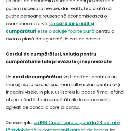
un cont de economii o sumă de bani pe care să o
putem accesa la nevoie, dar realitatea arată că
puține persoane reușesc să economisească o
asemenea rezervă.
Un
card de credit și
cumpărături
este o soluție foarte bună
pentru a
avea o plasă de siguranță, în caz de nevoie.
Cardul de cumpărături, soluția pentru
cumpărăturile tale prevăzute și neprevăzute
Un
card de cumpărături
va fi perfect pentru a nu
mai aștepta salariul sau mai multe salarii pentru a-ți
îndeplini visele. În plus, utilizarea lui poate fi mai ieftină
atunci când îți faci cumpărăturile la comercianții
agreați de banca la care ai cardul.
De exemplu,
cu ING Credit card ai până la 24 de rate
fără dobândă la comercianții agreați de bancă
, iar