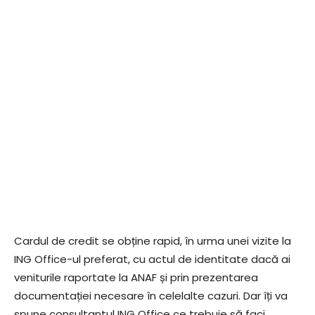
Cardul de credit se obține rapid, în urma unei vizite la
ING Office-ul preferat, cu actul de identitate dacă ai
veniturile raportate la ANAF și prin prezentarea
documentației necesare în celelalte cazuri. Dar îți va
spune consultantul ING Office ce trebuie să faci