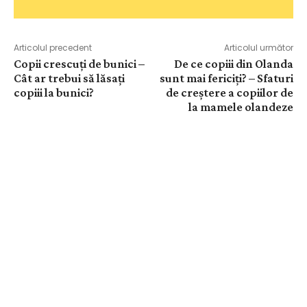
Articolul precedent
Articolul următor
Copii crescuți de bunici –
De ce copiii din Olanda
Cât ar trebui să lăsați
sunt mai fericiți? – Sfaturi
copiii la bunici?
de creștere a copiilor de
la mamele olandeze