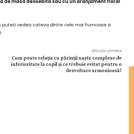
ata de masa deosebita sau cu un aranjament floral
jos puteti vedea cateva dintre cele mai frumoase si
.
Articolul următor
Cum poate relația cu părinții naște complexe de
inferioritate la copil și ce trebuie evitat pentru o
dezvoltare armonioasă?