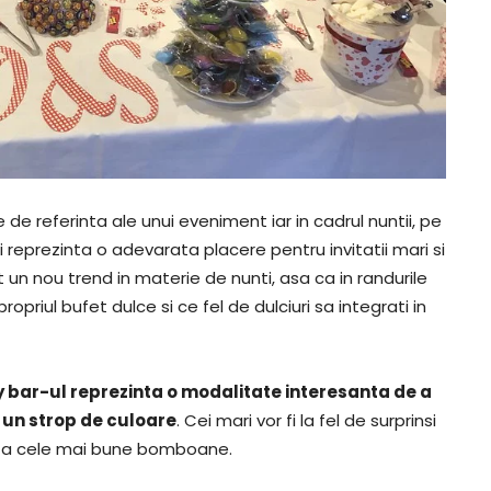
e de referinta ale unui eveniment iar in cadrul nuntii, pe
i reprezinta o adevarata placere pentru invitatii mari si
t un nou trend in materie de nunti, asa ca in randurile
riul bufet dulce si ce fel de dulciuri sa integrati in
dy bar-ul reprezinta o modalitate interesanta de a
 un strop de culoare
. Cei mari vor fi la fel de surprinsi
usta cele mai bune bomboane.