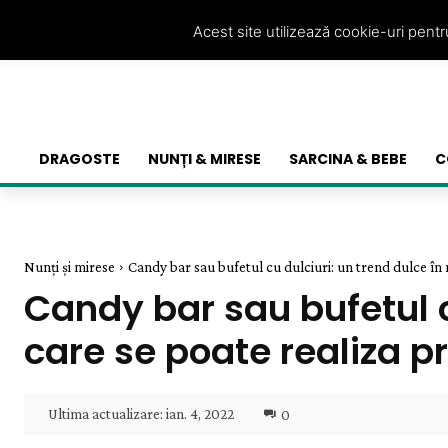
Acest site utilizează cookie-uri pent
DRAGOSTE
NUNȚI & MIRESE
SARCINA & BEBE
C
Nunți și mirese
Candy bar sau bufetul cu dulciuri: un trend dulce în m
Candy bar sau bufetul c
care se poate realiza pr
Ultima actualizare:
ian. 4, 2022
0