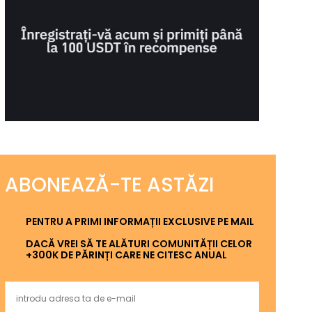
ABONEAZĂ-TE ASTĂZI
PENTRU A PRIMI INFORMAȚII EXCLUSIVE PE MAIL
DACĂ VREI SĂ TE ALĂTURI COMUNITĂȚII CELOR
+300K DE PĂRINȚI CARE NE CITESC ANUAL