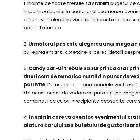
1. Inainte de toate trebuie sa stabiliti bugetul pe c
impartirea banilor in cadrul unui asemenea eveni
care le veti alege nu vor fi cu siguranta ieftine si
pe toata lumea.
2.
Urmatorul pas este alegerea unui magazin de
cu reprezentantii cofetariei si cereti detalii despr
3.
Candy bar-ul trebuie sa surprinda atat prin 
tineti cont de tematica nuntii din punct de ve
potrivite
. De asemenea, bomboanele vor fi evident
din acest punct de vedere va puteti pune imaginat
combinatii de culori in recipiente deosebite care
4.
In sala in care va avea loc evenimentul crati 
alatura barului sau bufetului de gustari sara