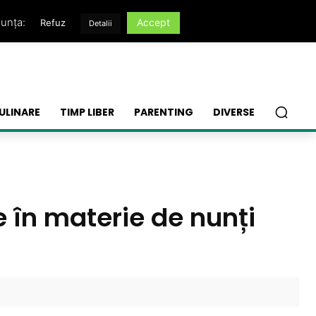
nunța:
Accept
Refuz
Detalii
ULINARE
TIMP LIBER
PARENTING
DIVERSE
e în materie de nunți