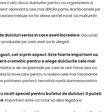
are il veti aloca dulciurilor pentru ca organizarea si
ment reprezinta cea mai dificila parte. Bomboanele pe
 acestea trebuie sa fie alese astfel incat sa multumiti
 dulciuri serios in care aveti incredere
. Discutati
e produsele pe care vreti sa le alegeti.
gust, cat si prin aspect. Este foarte important sa
dere cromatic pentru a alege dulciurile cele mai
iate si de recipientele pe care le veti folosi asa ca
ia la incercare pentru a realiza cele mai fascinante
 se potrivesc perfect tematicii nuntii dumneavoastra.
u ncolt special pentru bufetul de dulciuri. Il puteti
te
. Important este ca totul sa aiba legatura.