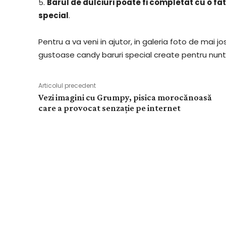
5.
Barul de dulciuri poate fi completat cu o f
special
.
Pentru a va veni in ajutor, in galeria foto de mai 
gustoase candy baruri special create pentru nunti
Articolul precedent
Vezi imagini cu Grumpy, pisica morocănoasă
care a provocat senzație pe internet