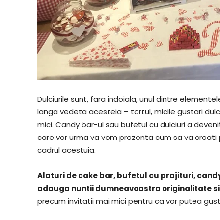
Dulciurile sunt, fara indoiala, unul dintre elementel
langa vedeta acesteia – tortul, micile gustari dulc
mici. Candy bar-ul sau bufetul cu dulciuri a deveni
care vor urma va vom prezenta cum sa va creati prop
cadrul acestuia.
Alaturi de cake bar, bufetul cu prajituri, can
adauga nuntii dumneavoastra originalitate si
precum invitatii mai mici pentru ca vor putea g