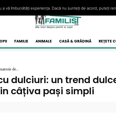
ru a vă îmbunătăți experiența. Dacă nu sunteți de acord, puteți re
OPII
FAMILIE
ANIMALE
CASĂ & GRĂDINĂ
REȚETE C
aterie de...
u dulciuri: un trend dulc
in câțiva pași simpli