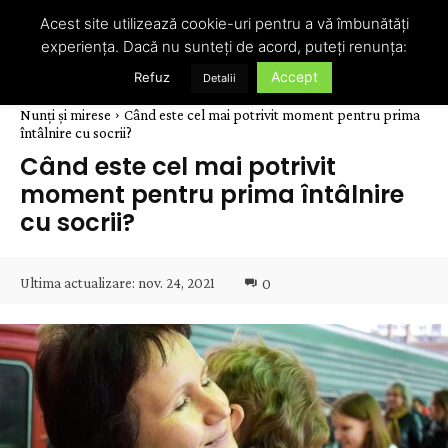
Acest site utilizează cookie-uri pentru a vă îmbunătăți
experiența. Dacă nu sunteți de acord, puteți renunța:
Accept
Refuz
Detalii
Nunți și mirese
Când este cel mai potrivit moment pentru prima
întâlnire cu socrii?
Când este cel mai potrivit
moment pentru prima întâlnire
cu socrii?
Ultima actualizare:
nov. 24, 2021
0