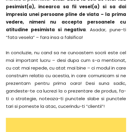
pesimist(a), incearca sa fii vesel(a) si sa dai
impresia unei persoane pline de viata – la prima
vedere, nimeni nu accepta persoanele cu
atitudine pesimista si negativa
. Asadar, pune-ti
“fata vesela” – fara insa a falsifica!
In concluzie, nu cand sa ne cunoastem socrii este cel
mai important lucru – desi dupa cum s-a mentionat,
cu cat mai repede, cu atat mai bine – ci modul in care
construim relatia cu acestia, in care comunicam si ne
prezentam pentru prima oara! Desi suna sadic,
gandeste-te ca lucrezi la o prezentare de produs, fa-
ti o strategie, noteaza-ti punctele slabe si punctele
tari si porneste la atac, cucerindu-ti “clientii”!