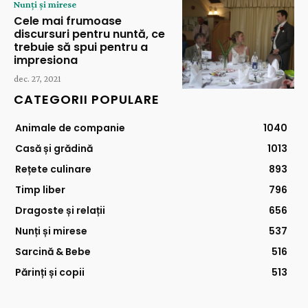
Nunți și mirese
Cele mai frumoase
discursuri pentru nuntă, ce
trebuie să spui pentru a
impresiona
dec. 27, 2021
CATEGORII POPULARE
Animale de companie
1040
Casă și grădină
1013
Rețete culinare
893
Timp liber
796
Dragoste și relații
656
Nunți și mirese
537
Sarcină & Bebe
516
Părinți și copii
513