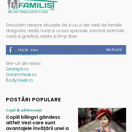
Discutăm despre situațiile de zi cu zi ale vieții de familie:
dragoste, relații, nunți și ocazii speciale, sarcină, animale,
casă și grădină, rețete și timp liber.
Spații publicitare / reclamă administrată de
ÎMI PLACE
14,235
Fani
PROMOdesk.ro
Site-uri din rețea:
Destepti.ro
DreamGeek.ro
BodyGeek.ro
POSTĂRI POPULARE
Copii & adolescenți
Copiii bilingvi gândesc
altfel! Vezi care sunt
avantajele învățării unei a