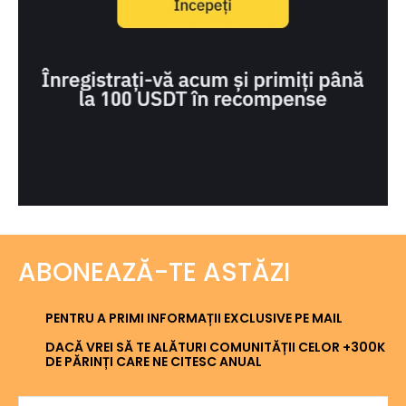
ABONEAZĂ-TE ASTĂZI
PENTRU A PRIMI INFORMAȚII EXCLUSIVE PE MAIL
DACĂ VREI SĂ TE ALĂTURI COMUNITĂȚII CELOR +300K
DE PĂRINȚI CARE NE CITESC ANUAL