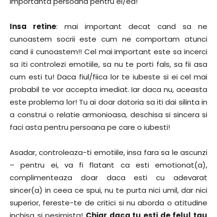
importanta persoana pentru el/ea!
Insa retine
: mai important decat cand sa ne
cunoastem socrii este cum ne comportam atunci
cand ii cunoastem!! Cel mai important este sa incerci
sa iti controlezi emotiile, sa nu te porti fals, sa fii asa
cum esti tu! Daca fiul/fiica lor te iubeste si ei cel mai
probabil te vor accepta imediat. Iar daca nu, aceasta
este problema lor! Tu ai doar datoria sa iti dai silinta in
a construi o relatie armonioasa, deschisa si sincera si
faci asta pentru persoana pe care o iubesti!
Asadar, controleaza-ti emotiile, insa fara sa le ascunzi
– pentru ei, va fi flatant ca esti emotionat(a),
complimenteaza doar daca esti cu adevarat
sincer(a) in ceea ce spui, nu te purta nici umil, dar nici
superior, fereste-te de critici si nu aborda o atitudine
inchisa si pesimista!
Chiar daca tu esti de felul tau