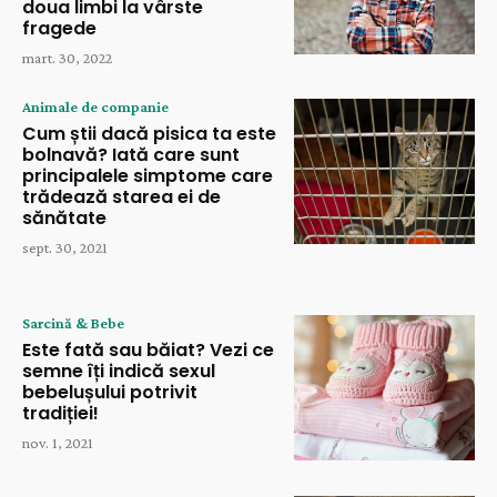
doua limbi la vârste
fragede
mart. 30, 2022
Animale de companie
Cum știi dacă pisica ta este
bolnavă? Iată care sunt
principalele simptome care
trădează starea ei de
sănătate
sept. 30, 2021
Sarcină & Bebe
Este fată sau băiat? Vezi ce
semne îți indică sexul
bebelușului potrivit
tradiției!
nov. 1, 2021