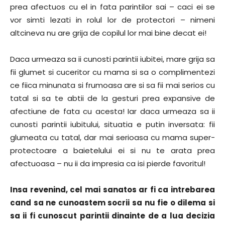
prea afectuos cu el in fata parintilor sai – caci ei se
vor simti lezati in rolul lor de protectori – nimeni
altcineva nu are grija de copilul lor mai bine decat ei!
Daca urmeaza sa ii cunosti parintii iubitei, mare grija sa
fii glumet si cuceritor cu mama si sa o complimentezi
ce fiica minunata si frumoasa are si sa fii mai serios cu
tatal si sa te abtii de la gesturi prea expansive de
afectiune de fata cu acesta! Iar daca urmeaza sa ii
cunosti parintii iubitului, situatia e putin inversata: fii
glumeata cu tatal, dar mai serioasa cu mama super-
protectoare a baietelului ei si nu te arata prea
afectuoasa – nu ii da impresia ca isi pierde favoritul!
Insa revenind, cel mai sanatos ar fi ca intrebarea
cand sa ne cunoastem socrii sa nu fie o dilema si
sa ii fi cunoscut parintii dinainte de a lua decizia