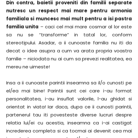
Din contra, baietii proveniti din familii separate
nutresc un respect mai mare pentru armonia
familiala si muncesc mai mult pentru a isi pastra
familia unita
– caci cel mai mare cosmar al lor este
sa nu se “transforme” in tatal lor, conform
stereotipului. Asadar, a ii cunoaste familia nu iti da
decat o idee asupra a cum va arata propria voastra
familie – niciodata nu ai cum sa prevezi realitatea, ea
mereu ne uimeste!
Insa a ii cunoaste parintii inseamna sa il/o cunosti pe
el/ea mai bine! Parintii sunt cei care i-au format
personalitatea, i-au insuflat valorile, l-au ghidat si
orientat in viata! Iar daca, dupa ce ii cunosti parintii,
partenerul tau iti povesteste diverse lucruri despre
relatia lui/ei cu acestia, inseamna ca i-ai castigat
increderea completa si ca tocmai ai devenit cea mai