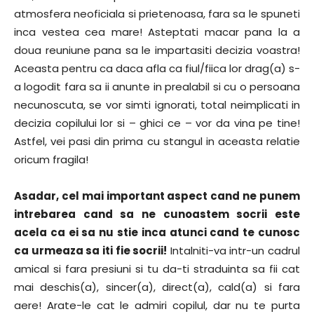
atmosfera neoficiala si prietenoasa, fara sa le spuneti
inca vestea cea mare! Asteptati macar pana la a
doua reuniune pana sa le impartasiti decizia voastra!
Aceasta pentru ca daca afla ca fiul/fiica lor drag(a) s-
a logodit fara sa ii anunte in prealabil si cu o persoana
necunoscuta, se vor simti ignorati, total neimplicati in
decizia copilului lor si – ghici ce – vor da vina pe tine!
Astfel, vei pasi din prima cu stangul in aceasta relatie
oricum fragila!
Asadar, cel mai important aspect cand ne punem
intrebarea cand sa ne cunoastem socrii este
acela ca ei sa nu stie inca atunci cand te cunosc
ca urmeaza sa iti fie socrii!
Intalniti-va intr-un cadrul
amical si fara presiuni si tu da-ti straduinta sa fii cat
mai deschis(a), sincer(a), direct(a), cald(a) si fara
aere! Arate-le cat le admiri copilul, dar nu te purta