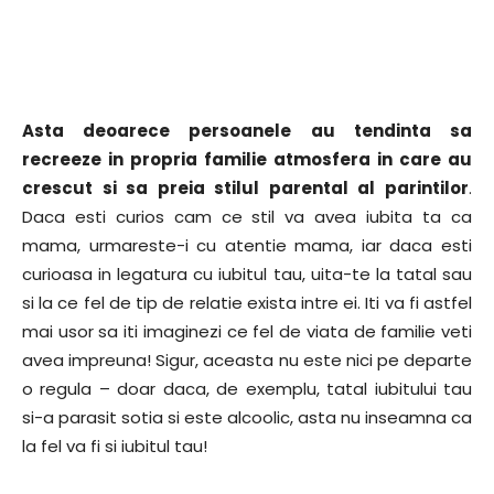
Asta deoarece persoanele au tendinta sa
recreeze in propria familie atmosfera in care au
crescut si sa preia stilul parental al parintilor
.
Daca esti curios cam ce stil va avea iubita ta ca
mama, urmareste-i cu atentie mama, iar daca esti
curioasa in legatura cu iubitul tau, uita-te la tatal sau
si la ce fel de tip de relatie exista intre ei. Iti va fi astfel
mai usor sa iti imaginezi ce fel de viata de familie veti
avea impreuna! Sigur, aceasta nu este nici pe departe
o regula – doar daca, de exemplu, tatal iubitului tau
si-a parasit sotia si este alcoolic, asta nu inseamna ca
la fel va fi si iubitul tau!