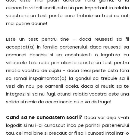
cunoaste viitorii socrii este un pas important in relatia
voastra si un test peste care trebuie sa treci cu cat
mai putine daune!
Este un test pentru tine – daca reusesti sa fii
acceptat(a) in familia partenerului, daca reusesti sa
comunici deschis si sa construiesti o legatura cu
viitoarele tale rude prin alianta si este un test pentru
relatia voastra de cuplu – daca treci peste asta fara
sa ramai inspaimantat(a) la gandul ca trebuie sa ii
vezi din nou pe oamenii aceia, daca ai reusit sa te
integrezi si sa nu fugi, atunci relatia voastra este una
solida si nimic de acum incolo nu o va distruge!
Cand sa ne cunoastem socrii?
Daca voi deja v-ati
logodit si nu i-ai cunoscut inca pe parintii partenerului
tau, cel mai bine si precaut ar fi sa ii cunosti intai intr-o