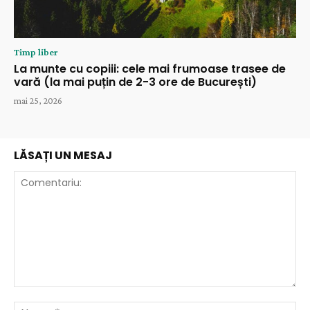
Timp liber
La munte cu copiii: cele mai frumoase trasee de
vară (la mai puțin de 2-3 ore de București)
mai 25, 2026
LĂSAȚI UN MESAJ
Comentariu:
Nu