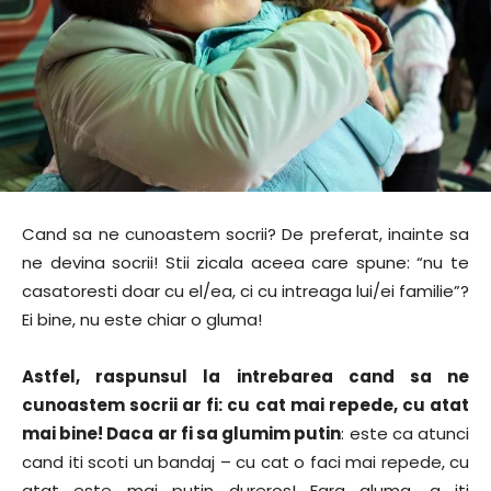
Cand sa ne cunoastem socrii? De preferat, inainte sa
ne devina socrii! Stii zicala aceea care spune: “nu te
casatoresti doar cu el/ea, ci cu intreaga lui/ei familie”?
Ei bine, nu este chiar o gluma!
Astfel, raspunsul la intrebarea cand sa ne
cunoastem socrii ar fi: cu cat mai repede, cu atat
mai bine! Daca ar fi sa glumim putin
: este ca atunci
cand iti scoti un bandaj – cu cat o faci mai repede, cu
atat este mai putin dureros! Fara gluma, a iti