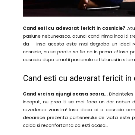
Cand esti cu adevarat fericit in casnicie?
Atun
pasiune nebuneasca, atunci cand inima inca iti tre
da – insa acesta este mai degraba un ideal ro
casnicie, nu se poate sa fie ca in prima zi! Insa po
casnicie dupa emotii pasionale si fluturasi in sto
Cand esti cu adevarat fericit in
Cand vrei sa ajungi acasa seara…
Bineinteles
inceput, nu prea ti se mai face un dor nebun de
revederea voastra! Insa daca ai o casnicie armo
deoarece prezenta partenerului de viata este pla
calda si reconfortanta ca esti acasa…