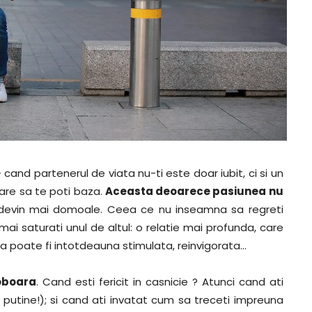
 cand partenerul de viata nu-ti este doar iubit, ci si un
care sa te poti baza.
Aceasta deoarece pasiunea nu
le devin mai domoale. Ceea ce nu inseamna sa regreti
 mai saturati unul de altul: o relatie mai profunda, care
tia poate fi intotdeauna stimulata, reinvigorata…
doboara
. Cand esti fericit in casnicie ? Atunci cand ati
 putine!); si cand ati invatat cum sa treceti impreuna