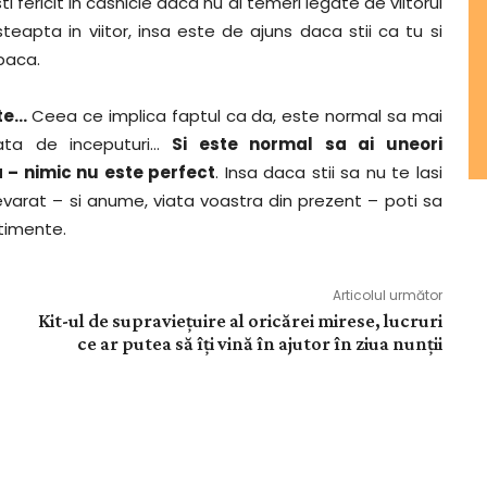
ti fericit in casnicie daca nu ai temeri legate de viitorul
asteapta in viitor, insa este de ajuns daca stii ca tu si
mpaca.
nte…
Ceea ce implica faptul ca da, este normal sa mai
fata de inceputuri…
Si este normal sa ai uneori
 – nimic nu este perfect
. Insa daca stii sa nu te lasi
varat – si anume, viata voastra din prezent – poti sa
ntimente.
Articolul următor
Kit-ul de supraviețuire al oricărei mirese, lucruri
ce ar putea să îți vină în ajutor în ziua nunții