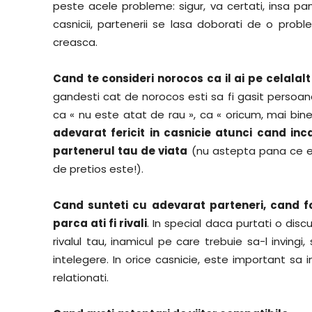
peste acele probleme: sigur, va certati, insa pa
casnicii, partenerii se lasa doborati de o pro
creasca.
Cand te consideri norocos ca il ai pe celalalt
gandesti cat de norocos esti sa fi gasit persoan
ca « nu este atat de rau », ca « oricum, mai bine
adevarat fericit in casnicie atunci cand inca
partenerul tau de viata
(nu astepta pana ce est
de pretios este!).
Cand sunteti cu adevarat parteneri, cand f
parca ati fi rivali
. In special daca purtati o disc
rivalul tau, inamicul pe care trebuie sa-l invingi
intelegere. In orice casnicie, este important sa 
relationati.