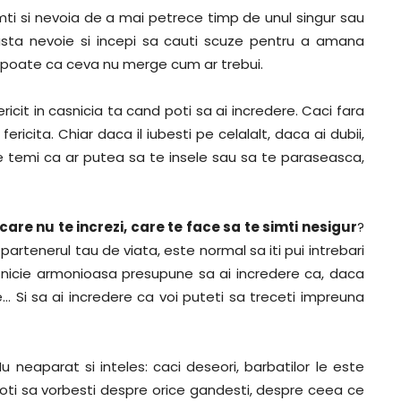
mti si nevoia de a mai petrece timp de unul singur sau
easta nevoie si incepi sa cauti scuze pentru a amana
u poate ca ceva nu merge cum ar trebui.
 fericit in casnicia ta cand poti sa ai incredere. Caci fara
ericita. Chiar daca il iubesti pe celalalt, daca ai dubii,
te temi ca ar putea sa te insele sau sa te paraseasca,
n care nu te increzi, care te face sa te simti nesigur
?
artenerul tau de viata, este normal sa iti pui intrebari
asnicie armonioasa presupune sa ai incredere ca, daca
e… Si sa ai incredere ca voi puteti sa treceti impreuna
u neaparat si inteles: caci deseori, barbatilor le este
 poti sa vorbesti despre orice gandesti, despre ceea ce