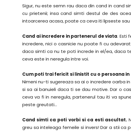
Sigur, nu este semn rau daca din cand in cand si
cu prietenii; insa cand simti destul de des ac
intoarcerea acasa, poate ca ceva iti lipseste sa
Cand ai incredere in partenerul de viata
. Esti
incredere, nici o casnicie nu poate fi cu adevarat f
daca simti ca nu te poti increde in el/ea, daca 
ceva este in neregula intre voi.
Cum poti trai fericit si linistit cu o persoana i
Nimeni nu-ti sugereaza sa ai o incredere oarba in p
si sa ai banuieli daca ti se dau motive. Dar o c
ceva va fi in neregula, partenerul tau iti va spun
peste greutati…
Cand simti ca poti vorbi si ca esti ascultat.
N
greu sa inteleaga femeile si invers! Dar a stii ca