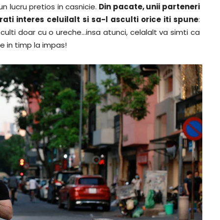
un lucru pretios in casnicie.
Din pacate, unii parteneri
ati interes celuilalt si sa-l asculti orice iti spune
:
sculti doar cu o ureche…insa atunci, celalalt va simti ca
 in timp la impas!