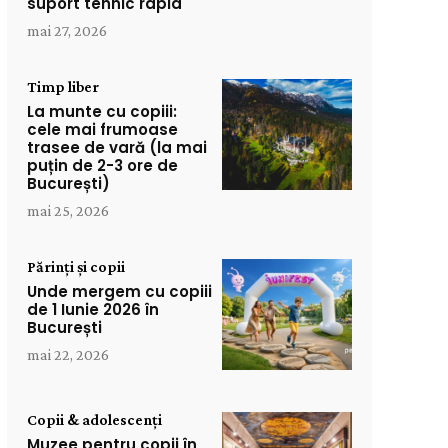
suport tehnic rapid
mai 27, 2026
Timp liber
La munte cu copiii:
cele mai frumoase
trasee de vară (la mai
puțin de 2-3 ore de
București)
mai 25, 2026
Părinți și copii
Unde mergem cu copiii
de 1 Iunie 2026 în
București
mai 22, 2026
Copii & adolescenți
Muzee pentru copii în