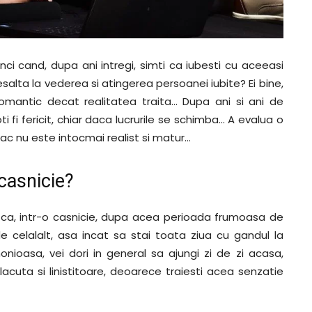
ci cand, dupa ani intregi, simti ca iubesti cu aceeasi
salta la vederea si atingerea persoanei iubite? Ei bine,
mantic decat realitatea traita… Dupa ani si ani de
ti fi fericit, chiar daca lucrurile se schimba… A evalua o
mac nu este intocmai realist si matur…
 casnicie?
 ca, intr-o casnicie, dupa acea perioada frumoasa de
 celalalt, asa incat sa stai toata ziua cu gandul la
nioasa, vei dori in general sa ajungi zi de zi acasa,
cuta si linistitoare, deoarece traiesti acea senzatie