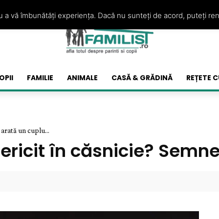
ru a vă îmbunătăți experiența. Dacă nu sunteți de acord, puteți re
OPII
FAMILIE
ANIMALE
CASĂ & GRĂDINĂ
REȚETE C
 arată un cuplu...
ericit în căsnicie? Semne