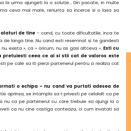
na la urma ajungeti la o solutie… Din pacate, in multe
blema ceva mai mare, renunta sa incerce si o lasa sa
 alaturi de tine
– cand, cu toate dificultatile, inca te
a de langa tine. Nu cand esti resemnat si te gandesti
 nu exista », ca « oricum, nu as gasi altceva ».
Esti cu
 pretuiesti ceea ce ai si stii cat de valoros este
i pe cale sa iti pierzi partenerul pentru a realiza cat
ormati o echipa – nu cand va purtati adesea de
utie aprinsa, se intampla sa-l privesti pe celalalt ca pe
, si nu ca pe partenerul cu care trebuie sa ajungi la o
inveti ca nu cine castiga conteaza, ci cum invatati sa