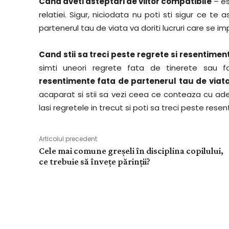
Cand aveti asteptari de viitor compatibile
– es
relatiei. Sigur, niciodata nu poti sti sigur ce te 
partenerul tau de viata va doriti lucruri care se i
Cand stii sa treci peste regrete si resentime
simti uneori regrete fata de tinerete sau 
resentimente fata de partenerul tau de viata
acaparat si stii sa vezi ceea ce conteaza cu ade
lasi regretele in trecut si poti sa treci peste rese
Articolul precedent
Cele mai comune greșeli în disciplina copilului,
ce trebuie să învețe părinții?