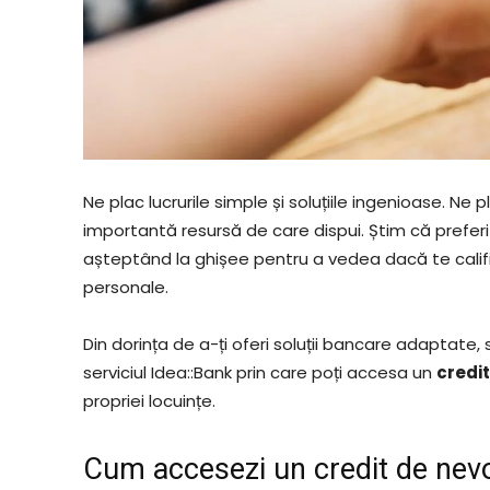
Ne plac lucrurile simple și soluțiile ingenioase. 
importantă resursă de care dispui. Știm că preferi
așteptând la ghișee pentru a vedea dacă te califi
personale.
Din dorința de a-ți oferi soluții bancare adaptate, 
serviciul Idea::Bank prin care poți accesa un
credi
propriei locuințe.
Cum accesezi un credit de nevo