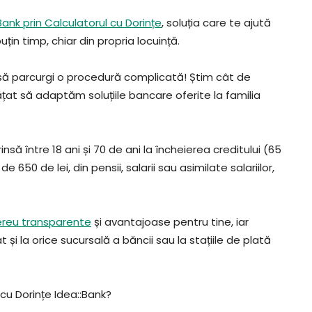
ank prin Calculatorul cu Dorințe
, soluția care te ajută
puțin timp, chiar din propria locuință.
ci să parcurgi o procedură complicată! Știm cât de
țat să adaptăm soluțiile bancare oferite la familia
să între 18 ani și 70 de ani la încheierea creditului (65
 650 de lei, din pensii, salarii sau asimilate salariilor,
ereu transparente
și avantajoase pentru tine, iar
și la orice sucursală a băncii sau la stațiile de plată
 cu Dorințe Idea::Bank?