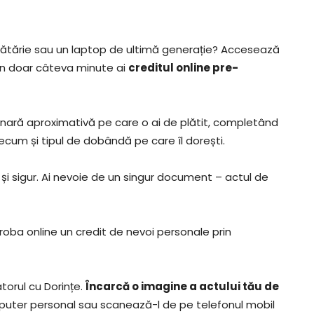
cătărie sau un laptop de ultimă generație? Accesează
 în doar câteva minute ai
creditul online pre-
a lunară aproximativă pe care o ai de plătit, completând
ecum și tipul de dobândă pe care îl dorești.
și sigur. Ai nevoie de un singur document – actul de
roba online un credit de nevoi personale prin
torul cu Dorințe.
Încarcă o imagine a actului tău de
puter personal sau scanează-l de pe telefonul mobil