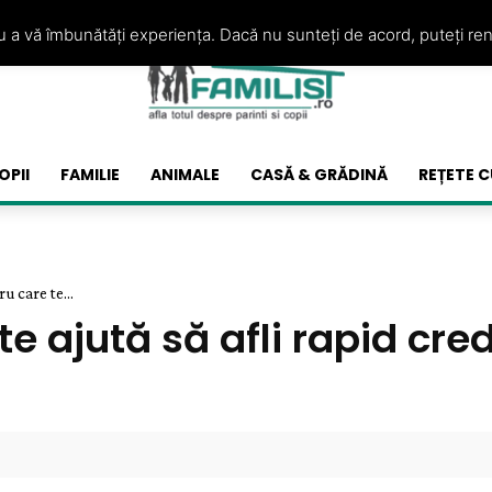
ru a vă îmbunătăți experiența. Dacă nu sunteți de acord, puteți re
OPII
FAMILIE
ANIMALE
CASĂ & GRĂDINĂ
REȚETE C
u care te...
te ajută să afli rapid cre