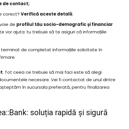
e de contact;
te corect?
Verifică aceste detalii
;
evoie de
profilul tău socio-demografic și financiar
e vor ajuta: tu trebuie să te asiguri că informațiile
ai terminat de completat informațiile solicitate în
firmare
t
. Tot ceea ce trebuie să mai faci este să alegi
documentele necesare. Vei fi contactat de unul dintre
e așteptăm în sucursala preferată, pentru finalizarea
ea::Bank: soluția rapidă și sigură