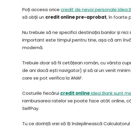
Poți accesa orice
credit de nevoi personale Idea::B
să obții un
credit online pre-aprobat
, în foarte 
Nu trebuie să ne specifici destinația banilor și ni
important este timpul pentru tine, așa că am învă
modernă.
Trebuie doar să fii cetățean român, cu vârsta cuprin
de ani dacă ești navigator) și să ai un venit minim de
care se pot verifica la ANAF.
Costurile fiecărui
credit online
Idea::Bank sunt m
rambursarea ratelor se poate face atât online, cât 
SelfPay.
Tu ce dorință vrei să îți îndeplinească Calculatorul