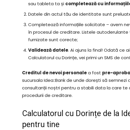
sau tableta ta și
completează cu informațiil
Datele din actul tău de identitate sunt prelua
Completează informațiile solicitate – avem n
în procesul de creditare. Listele autoderulante t
furnizate sunt corecte;
Validează datele
. Ai ajuns la final! Odată ce 
Calculatorul cu Dorințe, vei primi un SMS de con
Creditul de nevoi personale
a fost
pre-aproba
sucursala Idea::Bank de unde dorești să semnezi 
consultanții noștri pentru a stabili data la care t
procedurii de creditare.
Calculatorul cu Dorințe de la Id
pentru tine