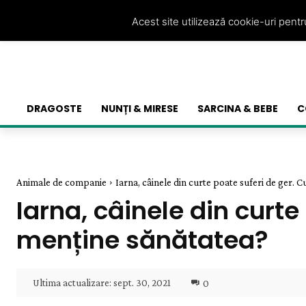
Acest site utilizează cookie-uri pent
DRAGOSTE
NUNȚI & MIRESE
SARCINA & BEBE
C
Animale de companie
Iarna, câinele din curte poate suferi de ger. C
Iarna, câinele din curte
menține sănătatea?
Ultima actualizare:
sept. 30, 2021
0