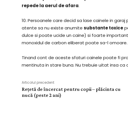
repede la aerul de afara
.
10. Persoanele care decid sa lase cainele in garaj p
atente sa nu existe anumite
substante toxice
pe
dulce si poate ucide un caine) si foarte importa
monoxidul de carbon eliberat poate sa-l omoare.
Tinand cont de aceste sfaturi cainele poate fi pro
mentinuta in stare buna. Nu trebuie uitat insa ca 
Articolul precedent
Rețetă de încercat pentru copii – plăcinta cu
nucă (peste 2 ani)