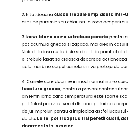
2. Intotdeauna
cusca trebuie amplasata intr-un 
atat de puternic sau chiar intr-o zona acoperita
3. Iarna,
blana cainelui trebuie periata
pentru a 
pot acumula gheata si zapada, mai ales in cazul i
Niciodata insa nu trebuie sa i se taie parul, atat 
el trebuie lasat sa creasca deoarece actioneaza c
izola mai bine corpul cainelui si il va proteja de ger
4. Cainele care doarme in mod normal intr-o cusc
tesatura groasa,
pentru a preveni contactul co
din lemn iarna cand temperatura este foarte sca
pot folosi pulovere vechi din lana, paturi sau carp
de jur imprejur, pentru a impiedica astfel jucaus
de ele.
La fel pot fi captusiti si peretii custii,
doarme si sta in cusca
.