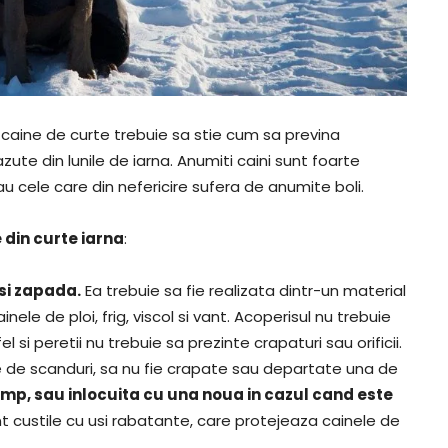
n caine de curte trebuie sa stie cum sa previna
ute din lunile de iarna. Anumiti caini sunt foarte
 sau cele care din nefericire sufera de anumite boli.
 din curte iarna
:
 si zapada.
Ea trebuie sa fie realizata dintr-un material
nele de ploi, frig, viscol si vant. Acoperisul nu trebuie
l si peretii nu trebuie sa prezinte crapaturi sau orificii.
e de scanduri, sa nu fie crapate sau departate una de
timp, sau inlocuita cu una noua in cazul cand este
nt custile cu usi rabatante, care protejeaza cainele de