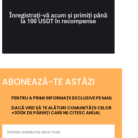
ABONEAZĂ-TE ASTĂZI
PENTRU A PRIMI INFORMAȚII EXCLUSIVE PE MAIL
DACĂ VREI SĂ TE ALĂTURI COMUNITĂȚII CELOR
+300K DE PĂRINȚI CARE NE CITESC ANUAL