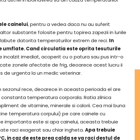
le cainelui
, pentru a vedea daca nu au suferit
u altor substante folosite pentru topirea zapezii in lunile
a labute datorita temperaturilor extrem de reci.
In
e umflate. Cand circulatia este oprita tesuturile
e incalzit imediat, acoperit cu o patura sau pus intr-o
ecate zonele afectate de frig, deoarece acest lucru ii
us de urgenta la un medic veterinar.
 sezonul rece, deoarece in aceasta perioada el are
 constanta temperatura corporala. Ratia zilnica
pliment de vitamine, minerale si calorii. Cea mai buna
ntine temperatura corpului) pe care cainele cu
e importanta este si apa cainelui, aceasta trebuie
ate raci exagerat sau chiar ingheta.
Apa trebuie
C, in caz de este prea calda se va raci destul de