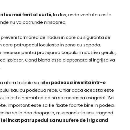
loc mai ferit al curtii
, la dos, unde vantul nu este
 unde nu va patrunde ninsoarea.
preveni formarea de noduri in care cu siguranta se
n care patrupedul locuieste in zone cu zapada.
de necesar pentru protejarea corpului impotriva gerului,
a izolator. Cand blana este pieptanata si ingrijita va
.
a afara trebuie sa aiba
podeaua invelita intr-o
rpului sau cu podeaua rece. Chiar daca aceasta este
zuta este normal ca ea sa se raceasca exagerat. Se
ete, important este sa fie fixate foarte bine in podea,
ul caine sa le dea deoparte, muscandu-le sau tragand
 astfel incat patrupedul sa nu sufere de frig cand