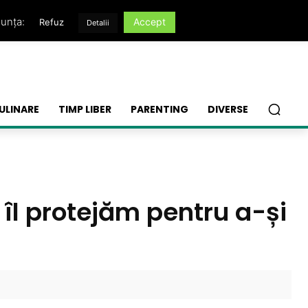
nunța:
Accept
Refuz
Detalii
ULINARE
TIMP LIBER
PARENTING
DIVERSE
 îl protejăm pentru a-și