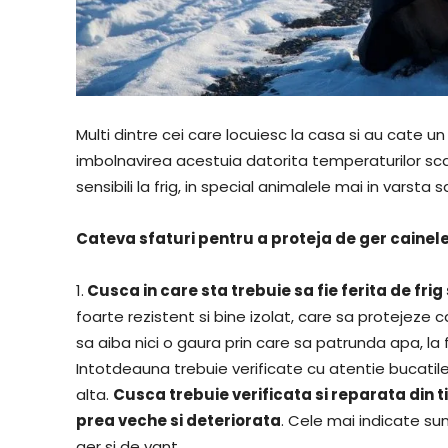
Multi dintre cei care locuiesc la casa si au cate u
imbolnavirea acestuia datorita temperaturilor scaz
sensibili la frig, in special animalele mai in varsta
Cateva sfaturi pentru a proteja de ger cainele
1.
Cusca in care sta trebuie sa fie ferita de frig
foarte rezistent si bine izolat, care sa protejeze cai
sa aiba nici o gaura prin care sa patrunda apa, la fe
Intotdeauna trebuie verificate cu atentie bucatil
alta.
Cusca trebuie verificata si reparata din 
prea veche si deteriorata
. Cele mai indicate su
ger si de vant.