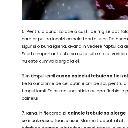
5. Pentru o buna izolatie a custii de frig se pot f
care ar putea incalzi cainele foarte usor. De ase
sigur si o buna igiena, avand in vedere faptul ca 
Foarte important este sa nu se uite sa se verific
nu este cumva alergic la el.
6. In timpul iernii
cusca cainelui tebuie sa fie izo
fie la o inaltime de cel putin 8 cm de sol, pentru a
timpul iernii. Folosirea unei sticle cu apa fierbint
cainelui.
7. Iarna, in fiecarea zi,
cainele trebuie sa alerge
,
se incalzeasca foarte usor. Mai mult decat atat, 
primit sa doarma in interiorul casei, pentru a se e