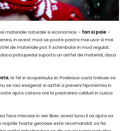
olosi materiale naturale si economice –
fan si paie
–
menea, in acest mod se poate pastra mai usor si mai
astfel de materiale pot fi schimbate in mod regulat.
e daca patrupedul suporta un astfel de material, daca
lata
, la fel si acoperisului ei. Podeaua custii trebuie sa
 nu se raci exagerat si astfel a preveni hipotermia in
e poate ajuta cateva ore la pastrarea caldurii in cusca
 sa faca miscare in aer liber, acest lucru il va ajuta sa
in noptile foarte geroase este recomandat sa fie
vita astfel imbolnavirea sa din cauza temperaturilor