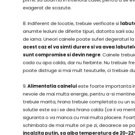
exagerat de scazute.
8. Indiferent de locatie, trebuie verificate si
labute
anumite leziuni de diferite tipuri, datorita sarii sa
de iarna. Uneori cainele poate suferi degeraturi l
acest caz el va simti durere si va avea labutel
sunt compromise si devin negre
. Cainele trebui
cada cu apa calda, dar nu fierbinte. Nu trebuie fr
poate distruge si mai mult tesuturile, ci trebuie d
9.
Alimentatia cainelui
este foarte importanta in
nevoie de mai multa energie, pentru a-si mentine
trebuie marita, hrana trebuie completata cu un su
solutie este sa i se dea hrana calda (ce ii va me
siguranta o va manca cu mai multa placere. Foart
schimbata de mai multe ori pe zi, deoarece se po
incalzita putin, sa aiba temperatura de 20-22º