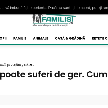
ru a vă îmbunătăți experiența. Dacă nu sunteți de acord, puteți re
OPII
FAMILIE
ANIMALE
CASĂ & GRĂDINĂ
REȚETE C
um îl protejăm pentru...
 poate suferi de ger. Cum