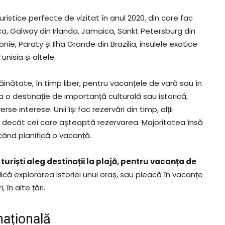
istice perfecte de vizitat în anul 2020, din care fac
, Galway din Irlanda, Jamaica, Sankt Petersburg din
e, Paraty și Ilha Grande din Brazilia, insulele exotice
unisia și altele.
răinătate, în timp liber, pentru vacanțele de vară sau în
ta o destinație de importanță culturală sau istorică,
se interese. Unii își fac rezervări din timp, alții
, decât cei care așteaptă rezervarea. Majoritatea însă
 când planifică o vacanță.
turiști aleg destinații la plajă, pentru vacanța de
lică explorarea istoriei unui oraș, sau pleacă în vacanțe
 în alte țări.
națională