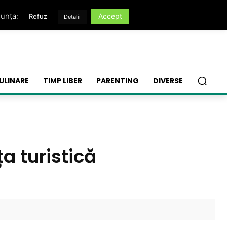
nunța:
Accept
Refuz
Detalii
ULINARE
TIMP LIBER
PARENTING
DIVERSE
ța turistică