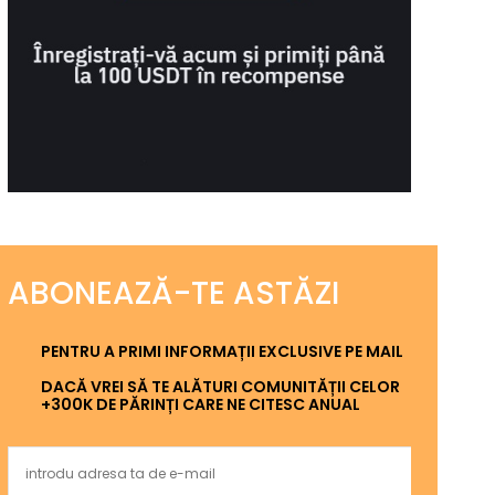
ABONEAZĂ-TE ASTĂZI
PENTRU A PRIMI INFORMAȚII EXCLUSIVE PE MAIL
DACĂ VREI SĂ TE ALĂTURI COMUNITĂȚII CELOR
+300K DE PĂRINȚI CARE NE CITESC ANUAL