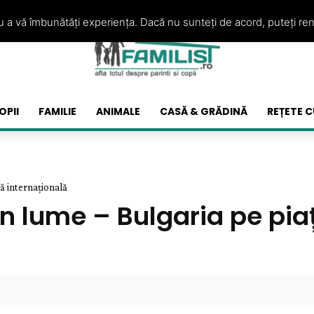
ru a vă îmbunătăți experiența. Dacă nu sunteți de acord, puteți re
OPII
FAMILIE
ANIMALE
CASĂ & GRĂDINĂ
REȚETE C
că internațională
 în lume – Bulgaria pe pia