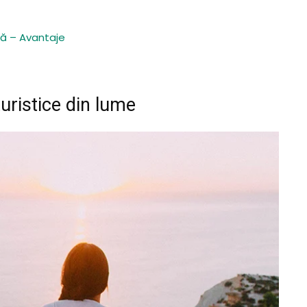
ță – Avantaje
turistice din lume