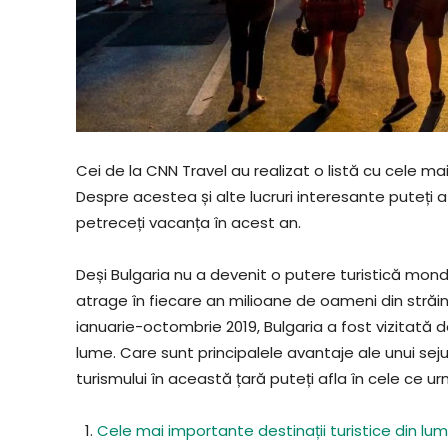
Cei de la CNN Travel au realizat o listă cu cele mai 
Despre acestea și alte lucruri interesante puteți 
petreceți vacanța în acest an.
Deși Bulgaria nu a devenit o putere turistică mondi
atrage în fiecare an milioane de oameni din străi
ianuarie-octombrie 2019, Bulgaria a fost vizitată de
lume. Care sunt principalele avantaje ale unui sejur 
turismului în această țară puteți afla în cele ce u
Cele mai importante destinații turistice din lu