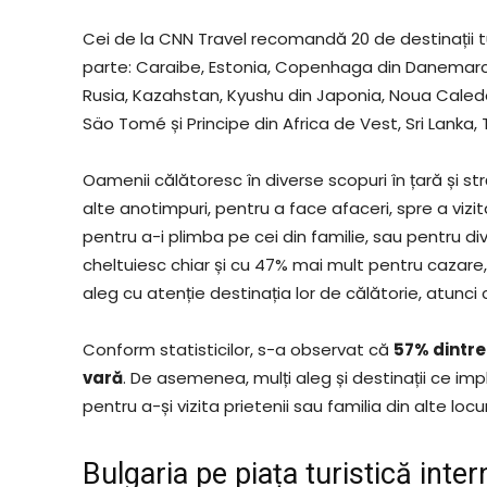
Cei de la CNN Travel recomandă 20 de destinații tur
parte: Caraibe, Estonia, Copenhaga din Danemarca
Rusia, Kazahstan, Kyushu din Japonia, Noua Caledoni
Säo Tomé și Principe din Africa de Vest, Sri Lanka, T
Oamenii călătoresc în diverse scopuri în țară și st
alte anotimpuri, pentru a face afaceri, spre a vizi
pentru a-i plimba pe cei din familie, sau pentru diver
cheltuiesc chiar și cu 47% mai mult pentru cazare
aleg cu atenție destinația lor de călătorie, atunci
Conform statisticilor, s-a observat că
57% dintre 
vară
. De asemenea, mulți aleg și destinații ce imp
pentru a-și vizita prietenii sau familia din alte locuri,
Bulgaria pe piața turistică inter