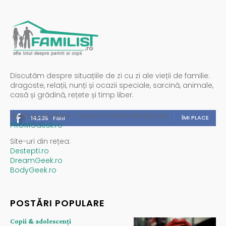
Discutăm despre situațiile de zi cu zi ale vieții de familie:
dragoste, relații, nunți și ocazii speciale, sarcină, animale,
casă și grădină, rețete și timp liber.
Spații publicitare / reclamă administrată de
ÎMI PLACE
14,235
Fani
PROMOdesk.ro
Site-uri din rețea:
Destepti.ro
DreamGeek.ro
BodyGeek.ro
POSTĂRI POPULARE
Copii & adolescenți