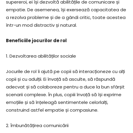
supereroi, ei își dezvoltă abilitățile de comunicare și
empatie. De asemenea, își exersează capacitatea de
a rezolva probleme și de a gândi critic, toate acestea
într-un mod distractiv și natural.
Beneficiile jocurilor de rol
1. Dezvoltarea abilităților sociale
Jocurile de rol îi ajută pe copii să interacționeze cu alți
copii și cu adulții. Ei învață să asculte, să răspundă
adecvat și să colaboreze pentru a duce la bun sfârșit
scenarii complexe. În plus, copiii învață să își exprime
emoțiile și să înțeleagă sentimentele celorlalți,
construind astfel empatie și compasiune.
2. Îmbunătățirea comunicării