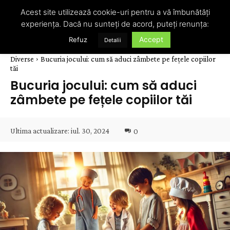
Acest site utilizează cookie-uri pentru a vă îmbunătăți
experiența. Dacă nu sunteți de acord, puteți renunța:
Accept
Refuz
Detalii
Diverse
Bucuria jocului: cum să aduci zâmbete pe fețele copiilor
tăi
Bucuria jocului: cum să aduci
zâmbete pe fețele copiilor tăi
Ultima actualizare:
iul. 30, 2024
0