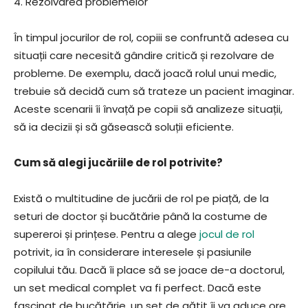
4. Rezolvarea problemelor
În timpul jocurilor de rol, copiii se confruntă adesea cu
situații care necesită gândire critică și rezolvare de
probleme. De exemplu, dacă joacă rolul unui medic,
trebuie să decidă cum să trateze un pacient imaginar.
Aceste scenarii îi învață pe copii să analizeze situații,
să ia decizii și să găsească soluții eficiente.
Cum să alegi jucăriile de rol potrivite?
Există o multitudine de jucării de rol pe piață, de la
seturi de doctor și bucătărie până la costume de
supereroi și prințese. Pentru a alege
jocul de rol
potrivit, ia în considerare interesele și pasiunile
copilului tău. Dacă îi place să se joace de-a doctorul,
un set medical complet va fi perfect. Dacă este
fascinat de bucătărie, un set de gătit îi va aduce ore