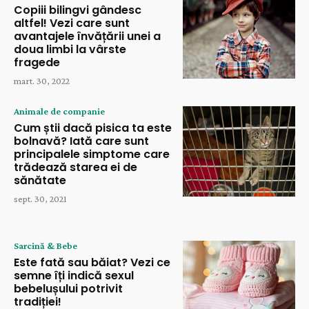
Copiii bilingvi gândesc
altfel! Vezi care sunt
avantajele învățării unei a
doua limbi la vârste
fragede
mart. 30, 2022
Animale de companie
Cum știi dacă pisica ta este
bolnavă? Iată care sunt
principalele simptome care
trădează starea ei de
sănătate
sept. 30, 2021
Sarcină & Bebe
Este fată sau băiat? Vezi ce
semne îți indică sexul
bebelușului potrivit
tradiției!