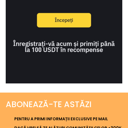
ABONEAZĂ-TE ASTĂZI
PENTRU A PRIMI INFORMAȚII EXCLUSIVE PE MAIL
DACĂ VREI SĂ TE ALĂTURI COMUNITĂȚII CELOR +300K