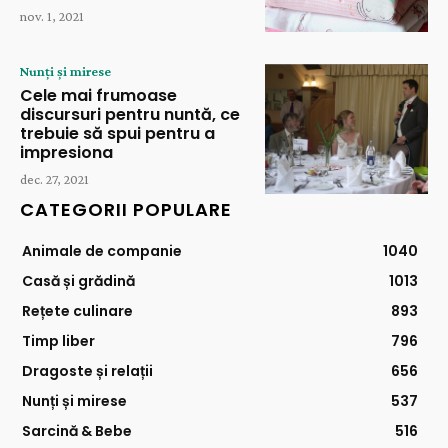
nov. 1, 2021
Nunți și mirese
Cele mai frumoase
discursuri pentru nuntă, ce
trebuie să spui pentru a
impresiona
dec. 27, 2021
CATEGORII POPULARE
Animale de companie
1040
Casă și grădină
1013
Rețete culinare
893
Timp liber
796
Dragoste și relații
656
Nunți și mirese
537
Sarcină & Bebe
516