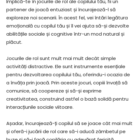
Implică-te în jocurile de rol ale copilului tău, fii un
partener de joacă entuziast și încurajează-l să
exploreze noi scenarii. În acest fel, vei întări legătura
emoțională cu copilul tău și îl vei ajuta să-și dezvolte
abilitățile sociale și cognitive într-un mod natural și
plăcut.
Jocurile de rol sunt mult mai mult decât simple
activități distractive. Ele sunt instrumente esențiale
pentru dezvoltarea copilului tău, oferindu-i ocazia de
a învăța prin joacă. Prin aceste jocuri, copiii învață să
comunice, să coopereze și să-și exprime
creativitatea, construind astfel o bază solidă pentru
interacțiunile sociale viitoare.
Așadar, încurajează-ți copilul să se joace cât mai mult
și oferă-i jucării de rol care să-i aducă zâmbetul pe
buze și să-i facă copilăria cu adevărat fericită.