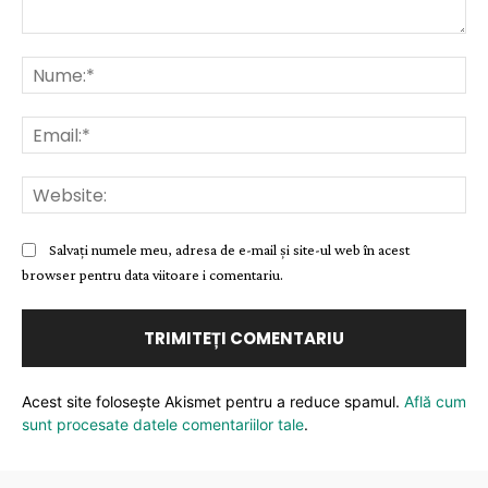
Comentariu:
Nu
Ema
Web
Salvați numele meu, adresa de e-mail și site-ul web în acest
browser pentru data viitoare i comentariu.
Acest site folosește Akismet pentru a reduce spamul.
Află cum
sunt procesate datele comentariilor tale
.