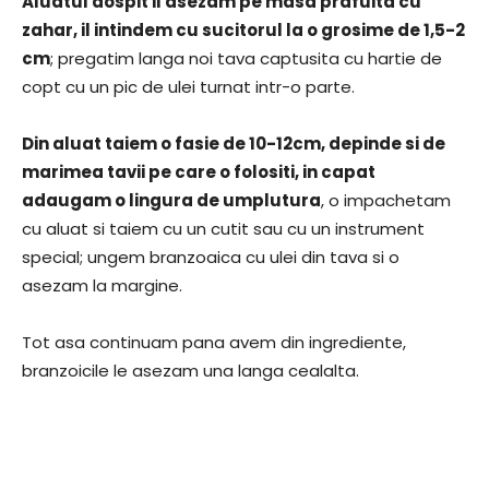
Aluatul dospit il asezam pe masa prafuita cu
zahar, il intindem cu sucitorul la o grosime de 1,5-2
cm
; pregatim langa noi tava captusita cu hartie de
copt cu un pic de ulei turnat intr-o parte.
Din aluat taiem o fasie de 10-12cm, depinde si de
marimea tavii pe care o folositi, in capat
adaugam o lingura de umplutura
, o impachetam
cu aluat si taiem cu un cutit sau cu un instrument
special; ungem branzoaica cu ulei din tava si o
asezam la margine.
Tot asa continuam pana avem din ingrediente,
branzoicile le asezam una langa cealalta.