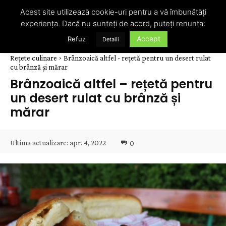
Acest site utilizează cookie-uri pentru a vă îmbunătăți
experiența. Dacă nu sunteți de acord, puteți renunța:
Accept
Refuz
Detalii
Rețete culinare
Brânzoaică altfel - rețetă pentru un desert rulat
cu brânză și mărar
Brânzoaică altfel – rețetă pentru
un desert rulat cu brânză și
mărar
Ultima actualizare:
apr. 4, 2022
0