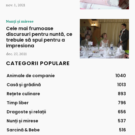
nov. 1, 2021
Nunți și mirese
Cele mai frumoase
discursuri pentru nuntă, ce
trebuie să spui pentru a
impresiona
dec. 27, 2021
CATEGORII POPULARE
Animale de companie
1040
Casă și grădină
1013
Rețete culinare
893
Timp liber
796
Dragoste și relații
656
Nunți și mirese
537
Sarcină & Bebe
516