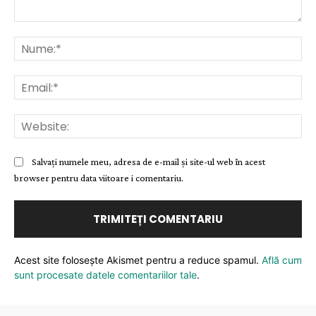
Comentariu:
Nu
Ema
Web
Salvați numele meu, adresa de e-mail și site-ul web în acest
browser pentru data viitoare i comentariu.
Acest site folosește Akismet pentru a reduce spamul.
Află cum
sunt procesate datele comentariilor tale
.