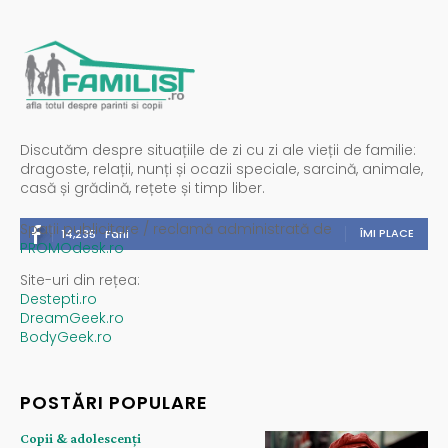
Discutăm despre situațiile de zi cu zi ale vieții de familie:
dragoste, relații, nunți și ocazii speciale, sarcină, animale,
casă și grădină, rețete și timp liber.
Spații publicitare / reclamă administrată de
ÎMI PLACE
14,235
Fani
PROMOdesk.ro
Site-uri din rețea:
Destepti.ro
DreamGeek.ro
BodyGeek.ro
POSTĂRI POPULARE
Copii & adolescenți