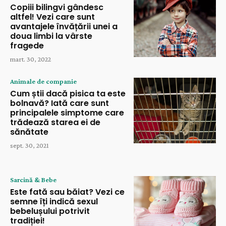
Copiii bilingvi gândesc
altfel! Vezi care sunt
avantajele învățării unei a
doua limbi la vârste
fragede
mart. 30, 2022
Animale de companie
Cum știi dacă pisica ta este
bolnavă? Iată care sunt
principalele simptome care
trădează starea ei de
sănătate
sept. 30, 2021
Sarcină & Bebe
Este fată sau băiat? Vezi ce
semne îți indică sexul
bebelușului potrivit
tradiției!