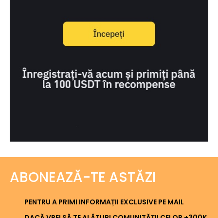
ABONEAZĂ-TE ASTĂZI
PENTRU A PRIMI INFORMAȚII EXCLUSIVE PE MAIL
DACĂ VREI SĂ TE ALĂTURI COMUNITĂȚII CELOR +300K