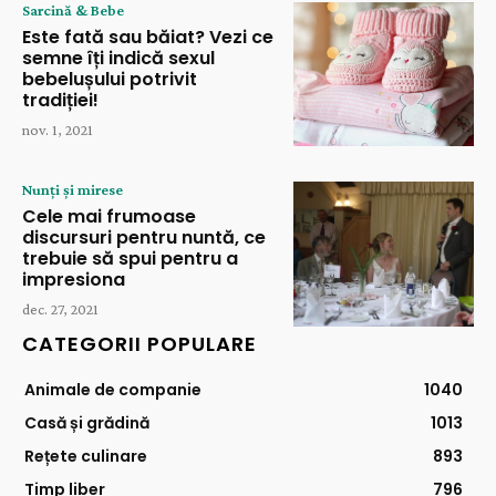
Sarcină & Bebe
Este fată sau băiat? Vezi ce
semne îți indică sexul
bebelușului potrivit
tradiției!
nov. 1, 2021
Nunți și mirese
Cele mai frumoase
discursuri pentru nuntă, ce
trebuie să spui pentru a
impresiona
dec. 27, 2021
CATEGORII POPULARE
Animale de companie
1040
Casă și grădină
1013
Rețete culinare
893
Timp liber
796