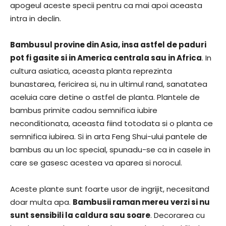
apogeul aceste specii pentru ca mai apoi aceasta
intra in declin.
Bambusul provine din Asia, insa astfel de paduri
pot fi gasite si in America centrala sau in Africa
. In
cultura asiatica, aceasta planta reprezinta
bunastarea, fericirea si, nu in ultimul rand, sanatatea
aceluia care detine o astfel de planta. Plantele de
bambus primite cadou semnifica iubire
neconditionata, aceasta fiind totodata si o planta ce
semnifica iubirea. Si in arta Feng Shui-ului pantele de
bambus au un loc special, spunadu-se ca in casele in
care se gasesc acestea va aparea si norocul.
Aceste plante sunt foarte usor de ingrijit, necesitand
doar multa apa.
Bambusii raman mereu verzi si nu
sunt sensibili la caldura sau soare
. Decorarea cu