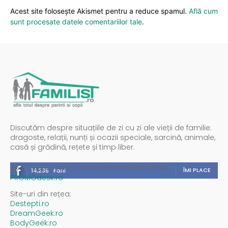
Acest site folosește Akismet pentru a reduce spamul.
Află cum
sunt procesate datele comentariilor tale
.
Discutăm despre situațiile de zi cu zi ale vieții de familie:
dragoste, relații, nunți și ocazii speciale, sarcină, animale,
casă și grădină, rețete și timp liber.
Spații publicitare / reclamă administrată de
ÎMI PLACE
14,235
Fani
PROMOdesk.ro
Site-uri din rețea:
Destepti.ro
DreamGeek.ro
BodyGeek.ro