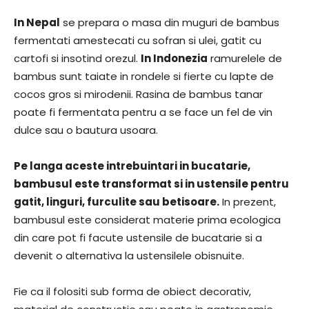
In Nepal
se prepara o masa din muguri de bambus
fermentati amestecati cu sofran si ulei, gatit cu
cartofi si insotind orezul.
In Indonezia
ramurelele de
bambus sunt taiate in rondele si fierte cu lapte de
cocos gros si mirodenii. Rasina de bambus tanar
poate fi fermentata pentru a se face un fel de vin
dulce sau o bautura usoara.
Pe langa aceste intrebuintari in bucatarie,
bambusul este transformat si in ustensile pentru
gatit, linguri, furculite sau betisoare.
In prezent,
bambusul este considerat materie prima ecologica
din care pot fi facute ustensile de bucatarie si a
devenit o alternativa la ustensilele obisnuite.
Fie ca il folositi sub forma de obiect decorativ,