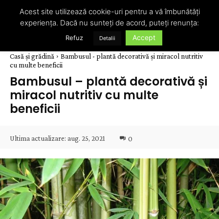
Acest site utilizează cookie-uri pentru a vă îmbunătăți
experiența. Dacă nu sunteți de acord, puteți renunța:
Accept
Refuz
Detalii
Casă și grădină
Bambusul - plantă decorativă și miracol nutritiv
cu multe beneficii
Bambusul – plantă decorativă și
miracol nutritiv cu multe
beneficii
Ultima actualizare:
aug. 25, 2021
0