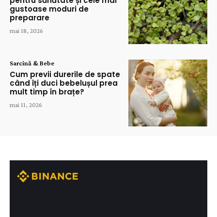
pentru sănătate și cele mai
gustoase moduri de
preparare
mai 18, 2026
Sarcină & Bebe
Cum previi durerile de spate
când îți duci bebelușul prea
mult timp în brațe?
mai 11, 2026