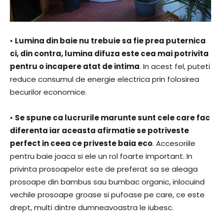
•
Lumina din baie nu trebuie sa fie prea puternica
ci, din contra, lumina difuza este cea mai potrivita
pentru o incapere atat de intima
. In acest fel, puteti
reduce consumul de energie electrica prin folosirea
becurilor economice.
•
Se spune ca lucrurile marunte sunt cele care fac
diferenta iar aceasta afirmatie se potriveste
perfect in ceea ce priveste baia eco
. Accesoriile
pentru baie joaca si ele un rol foarte important. In
privinta prosoapelor este de preferat sa se aleaga
prosoape din bambus sau bumbac organic, inlocuind
vechile prosoape groase si pufoase pe care, ce este
drept, multi dintre dumneavoastra le iubesc.