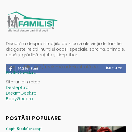
Discutăm despre situațiile de zi cu zi ale vieții de familie:
dragoste, relații, nunți și ocazii speciale, sarcină, animale,
casă și grădină, rețete și timp liber.
Spații publicitare / reclamă administrată de
ÎMI PLACE
14,235
Fani
PROMOdesk.ro
Site-uri din rețea:
Destepti.ro
DreamGeek.ro
BodyGeek.ro
POSTĂRI POPULARE
Copii & adolescenți