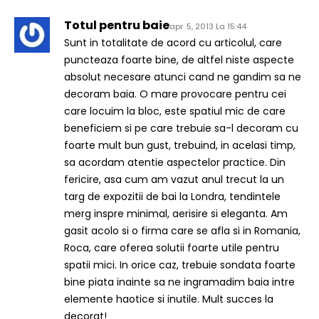
Totul pentru baie
apr. 5, 2013 La 15:44
Sunt in totalitate de acord cu articolul, care
puncteaza foarte bine, de altfel niste aspecte
absolut necesare atunci cand ne gandim sa ne
decoram baia. O mare provocare pentru cei
care locuim la bloc, este spatiul mic de care
beneficiem si pe care trebuie sa-l decoram cu
foarte mult bun gust, trebuind, in acelasi timp,
sa acordam atentie aspectelor practice. Din
fericire, asa cum am vazut anul trecut la un
targ de expozitii de bai la Londra, tendintele
merg inspre minimal, aerisire si eleganta. Am
gasit acolo si o firma care se afla si in Romania,
Roca, care oferea solutii foarte utile pentru
spatii mici. In orice caz, trebuie sondata foarte
bine piata inainte sa ne ingramadim baia intre
elemente haotice si inutile. Mult succes la
decorat!