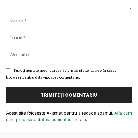
Comentariu:
Nu
Ema
Web
Salvați numele meu, adresa de e-mail și site-ul web în acest
browser pentru data viitoare i comentariu.
Acest site folosește Akismet pentru a reduce spamul.
Află cum
sunt procesate datele comentariilor tale
.