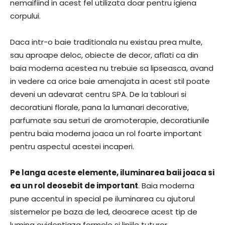
nemaifiind in acest fel utilizata doar pentru igiena
corpului.
Daca intr-o baie traditionala nu existau prea multe,
sau aproape deloc, obiecte de decor, aflati ca din
baia moderna acestea nu trebuie sa lipseasca, avand
in vedere ca orice baie amenajata in acest stil poate
deveni un adevarat centru SPA. De la tablouri si
decoratiuni florale, pana la lumanari decorative,
parfumate sau seturi de aromoterapie, decoratiunile
pentru baia moderna joaca un rol foarte important
pentru aspectul acestei incaperi.
Pe langa aceste elemente, iluminarea baii joaca si
ea un rol deosebit de important
. Baia moderna
pune accentul in special pe iluminarea cu ajutorul
sistemelor pe baza de led, deoarece acest tip de
lumina evidentiaza formele si liniile tuturor