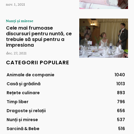
nov. 1, 2021
Nunți și mirese
Cele mai frumoase
discursuri pentru nuntă, ce
trebuie să spui pentru a
impresiona
dec. 27, 2021
CATEGORII POPULARE
Animale de companie
1040
Casă și grădină
1013
Rețete culinare
893
Timp liber
796
Dragoste și relații
656
Nunți și mirese
537
Sarcină & Bebe
516