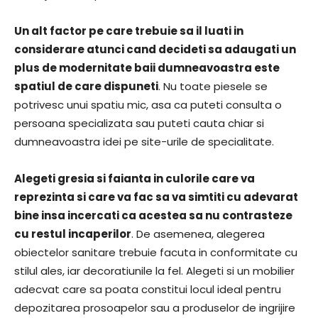
Un alt factor pe care trebuie sa il luati in
considerare atunci cand decideti sa adaugati un
plus de modernitate baii dumneavoastra este
spatiul de care dispuneti
. Nu toate piesele se
potrivesc unui spatiu mic, asa ca puteti consulta o
persoana specializata sau puteti cauta chiar si
dumneavoastra idei pe site-urile de specialitate.
Alegeti gresia si faianta in culorile care va
reprezinta si care va fac sa va simtiti cu adevarat
bine insa incercati ca acestea sa nu contrasteze
cu restul incaperilor
. De asemenea, alegerea
obiectelor sanitare trebuie facuta in conformitate cu
stilul ales, iar decoratiunile la fel. Alegeti si un mobilier
adecvat care sa poata constitui locul ideal pentru
depozitarea prosoapelor sau a produselor de ingrijire