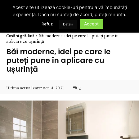
Acest site utilizează cookie-uri pentru a vă îmbunătăți
experiența. Dacă nu sunteți de acord, puteți renunța:
Accept
Refuz
Detalii
Casă și grădină
Băi moderne, idei pe care le puteți pune în
aplicare cu ușurință
Băi moderne, idei pe care le
puteți pune în aplicare cu
ușurință
Ultima actualizare:
oct. 4, 2021
2