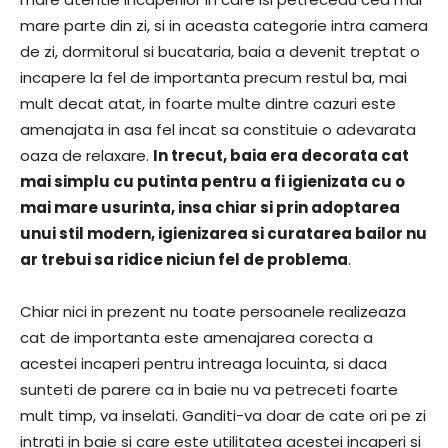
mare parte din zi, si in aceasta categorie intra camera
de zi, dormitorul si bucataria, baia a devenit treptat o
incapere la fel de importanta precum restul ba, mai
mult decat atat, in foarte multe dintre cazuri este
amenajata in asa fel incat sa constituie o adevarata
oaza de relaxare.
In trecut, baia era decorata cat
mai simplu cu putinta pentru a fi igienizata cu o
mai mare usurinta, insa chiar si prin adoptarea
unui stil modern, igienizarea si curatarea bailor nu
ar trebui sa ridice niciun fel de problema
.
Chiar nici in prezent nu toate persoanele realizeaza
cat de importanta este amenajarea corecta a
acestei incaperi pentru intreaga locuinta, si daca
sunteti de parere ca in baie nu va petreceti foarte
mult timp, va inselati. Ganditi-va doar de cate ori pe zi
intrati in baie si care este utilitatea acestei incaperi si