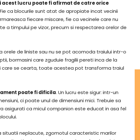
 acest lucru poate fi afirmat de catre orice
 Fie ca blocurile sunt atat de apropiate incat vecinii
 urmareasca fiecare miscare, fie ca vecinele care nu
te a timpului pe vizor, precum si respectarea orelor de
a orele de liniste sau nu se pot acomoda traiului intr-o
ii, bormasini care zguduie fragilii pereti inca de la
ini care se cearta, toate acestea pot transforma traiul
ment poate fi dificila
. Un lucru este sigur: intr-un
nsiuni, ci poate unul de dimensiuni mici. Trebuie sa
va asigurati ca micul companion este educat in asa fel
locului.
a situatii neplacute, zgomotul caracteristic marilor