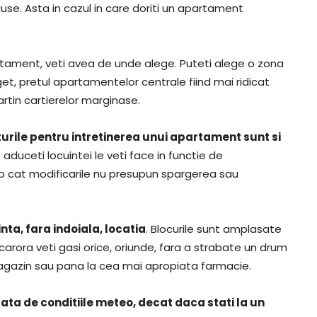
se. Asta in cazul in care doriti un apartament
artament, veti avea de unde alege. Puteti alege o zona
et, pretul apartamentelor centrale fiind mai ridicat
rtin cartierelor marginase.
turile pentru intretinerea unui apartament sunt si
e aduceti locuintei le veti face in functie de
p cat modificarile nu presupun spargerea sau
inta, fara indoiala, locatia
. Blocurile sunt amplasate
 carora veti gasi orice, oriunde, fara a strabate un drum
agazin sau pana la cea mai apropiata farmacie.
ata de conditiile meteo, decat daca stati la un