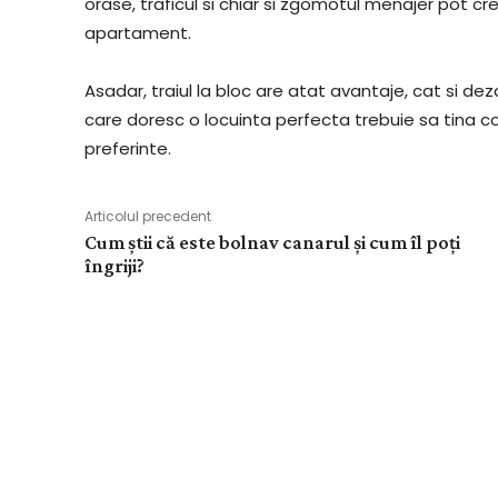
orase, traficul si chiar si zgomotul menajer pot cr
apartament.
Asadar, traiul la bloc are atat avantaje, cat si dez
care doresc o locuinta perfecta trebuie sa tina cont
preferinte.
Articolul precedent
Cum știi că este bolnav canarul și cum îl poți
îngriji?