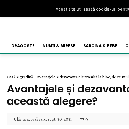
Acest site utilizează cookie-uri pent
DRAGOSTE
NUNȚI & MIRESE
SARCINA & BEBE
C
Casă și grădină
Avantajele și dezavantajele traiului la bloc, de ce mulț
Avantajele și dezavantaj
această alegere?
Ultima actualizare:
sept. 20, 2021
0