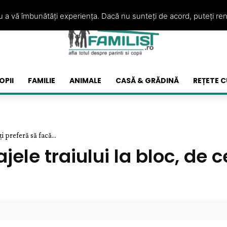
ru a vă îmbunătăți experiența. Dacă nu sunteți de acord, puteți re
OPII
FAMILIE
ANIMALE
CASĂ & GRĂDINĂ
REȚETE C
i preferă să facă...
ele traiului la bloc, de 