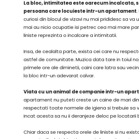
La bloc, intimitatea este oarecum incalcata, si
persoana care locuieste intr-un apartament
.
curiosi din blocul de vizavi nu mai prididesc sa va
mai au nicio ocupatie isi petrec cea mai mare par
liniste reprezinta o incalcare a intimitatii.
Insa, de cealalta parte, exista cei care nu respect
astfel de comunitate. Muzica data tare in toiul nopt
primele ore ale diminetii, caini care latra sau vec
la bloc intr-un adevarat calvar.
Viata cu un animal de companie intr-un aparta
apartament nu puteti creste un caine de mari dime
respectati toate normele de igiena si trebuie sa 
incat acesta sa nu ii deranjeze deloc pe locatarii b
Chiar daca se respecta orele de liniste si nu exist