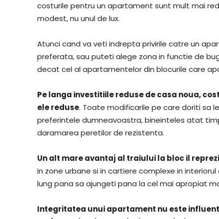
costurile pentru un apartament sunt mult mai redu
modest, nu unul de lux.
Atunci cand va veti indrepta privirile catre un ap
preferata, sau puteti alege zona in functie de bug
decat cel al apartamentelor din blocurile care apa
Pe langa investitiile reduse de casa noua, cos
ele reduse
. Toate modificarile pe care doriti sa l
preferintele dumneavoastra, bineinteles atat tim
daramarea peretilor de rezistenta.
Un alt mare avantaj al traiului la bloc il reprez
in zone urbane si in cartiere complexe in interiorul
lung pana sa ajungeti pana la cel mai apropiat m
Integritatea unui apartament nu este influent