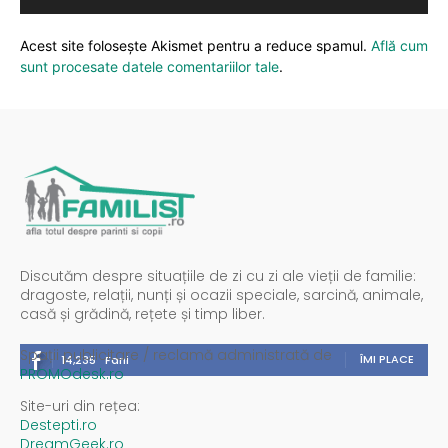
Acest site folosește Akismet pentru a reduce spamul.
Află cum
sunt procesate datele comentariilor tale
.
Discutăm despre situațiile de zi cu zi ale vieții de familie:
dragoste, relații, nunți și ocazii speciale, sarcină, animale,
casă și grădină, rețete și timp liber.
Spații publicitare / reclamă administrată de
ÎMI PLACE
14,235
Fani
PROMOdesk.ro
Site-uri din rețea:
Destepti.ro
DreamGeek.ro