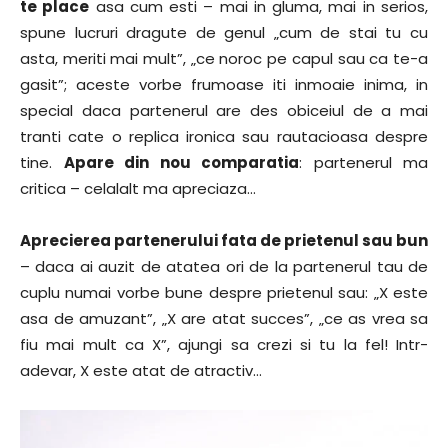
te place
asa cum esti – mai in gluma, mai in serios,
spune lucruri dragute de genul „cum de stai tu cu
asta, meriti mai mult”, „ce noroc pe capul sau ca te-a
gasit”; aceste vorbe frumoase iti inmoaie inima, in
special daca partenerul are des obiceiul de a mai
tranti cate o replica ironica sau rautacioasa despre
tine.
Apare din nou comparatia
: partenerul ma
critica – celalalt ma apreciaza…
Aprecierea partenerului fata de prietenul sau bun
– daca ai auzit de atatea ori de la partenerul tau de
cuplu numai vorbe bune despre prietenul sau: „X este
asa de amuzant”, „X are atat succes”, „ce as vrea sa
fiu mai mult ca X”, ajungi sa crezi si tu la fel! Intr-
adevar, X este atat de atractiv…