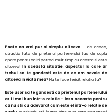
Poate ca vrei pur si simplu altceva
– de aceea,
atractia fata de prietenul partenerului tau de cuplu
apare pentru ca iti petreci mult timp cu acesta si este
altceva!
In aceasta situatie, aspectul la care ar
trebui sa te gandesti este de ce am nevoie de
altceva in viata mea
? Nu te face fericit relatia ta?
Este usor sa te gandesti ca prietenul partenerului
ar fi mai bun intr-o relatie – insa aceasta pentru
ca nu stii cu adevarat cum este el intr-o relatie de
cuplu
. In schimb, stii foarte bine cum este partenerul