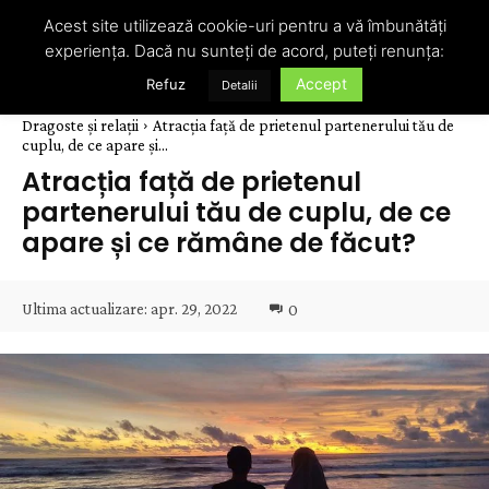
Acest site utilizează cookie-uri pentru a vă îmbunătăți
experiența. Dacă nu sunteți de acord, puteți renunța:
Accept
Refuz
Detalii
Dragoste și relații
Atracția față de prietenul partenerului tău de
cuplu, de ce apare și...
Atracția față de prietenul
partenerului tău de cuplu, de ce
apare și ce rămâne de făcut?
Ultima actualizare:
apr. 29, 2022
0