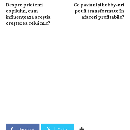
Despre prietenii
Ce pasiuni și hobby-uri
copilului, cum
pot fi transformate în
influențează aceștia
afaceri profitabile?
creșterea celui mic?
Facebook
Twitter