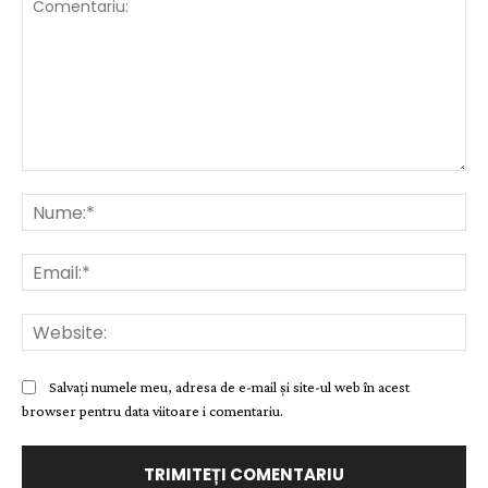
Comentariu:
Nu
Ema
Web
Salvați numele meu, adresa de e-mail și site-ul web în acest
browser pentru data viitoare i comentariu.