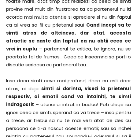
foarte mare, atat timp cat realizezi ca ceea ce simti
provine mai mult din frustrarea ta ca partenerul nu iti
acorda mai multa atentie si apreciere si nu din faptul
ca ai vrea sa fii cu prietenul sau!
Cand incepi sa te
simti atras de altcineva, dar atat, aceasta
atractie se naste din faptul ca nu obtii ceea ce
vrei in cuplu
– partenerul te critica, te ignora, nu se
poarta la fel de frumos… Ceea ce inseamna sa porti o
discutie serioasa cu partenerul tau…
Insa daca simti ceva mai profund, daca nu esti doar
atras, ci deja
simti si dorinta, visezi la prietenul
respectiv, ai emotii cand va intalniti, te simti
indragostit
– atunci ai intrat in bucluc! Poti alege sa
ignori ceea ce simti, sperand ca va trece – insa pentru
a trece, ar trebui sa nu te mai vezi atat de des cu
persoana ce ti-a nascut aceste emotii; sau sa inchei
relatia cu partenerul tau spunandu-i adevarul si sa ii