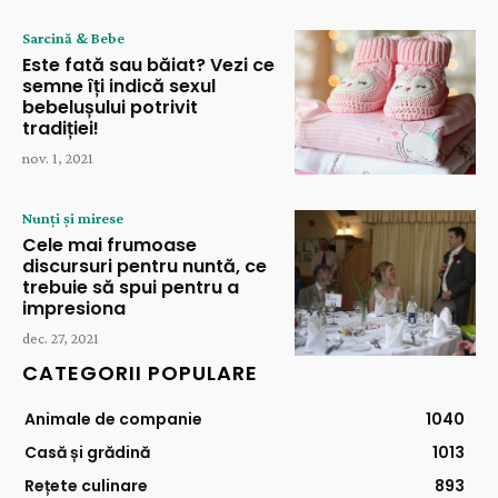
Sarcină & Bebe
Este fată sau băiat? Vezi ce
semne îți indică sexul
bebelușului potrivit
tradiției!
nov. 1, 2021
Nunți și mirese
Cele mai frumoase
discursuri pentru nuntă, ce
trebuie să spui pentru a
impresiona
dec. 27, 2021
CATEGORII POPULARE
Animale de companie
1040
Casă și grădină
1013
Rețete culinare
893