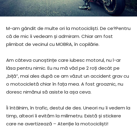
M-am gândit de multe ori la motocicliști. De ce?Pentru
că de mic îi vedeam și admiram. Chiar am fost
plimbat de vecinul cu MOBRA, în copilărie.
Am câteva cunoștințe care iubesc motorul, nu l-ar
lăsa pentru nimic. Eu nu mă văd pe 2 roți decât pe
„biță”, mai ales după ce am văzut un accident grav cu
o motocicletă chiar în fața mea. A fost groaznic, nu
doresc nimănui să asiste la așa ceva.
Îi întâlnim, în trafic, destul de des. Uneori nu îi vedem la
timp, alteori îi evităm la milimetru. Există și stickere
care ne avertizează – Atenție la motocicliști!