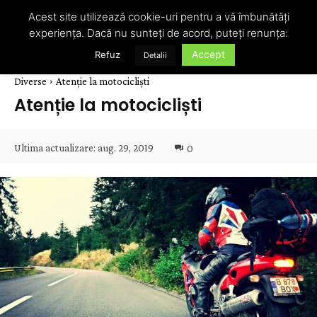
Acest site utilizează cookie-uri pentru a vă îmbunătăți
experiența. Dacă nu sunteți de acord, puteți renunța:
Accept
Refuz
Detalii
Diverse
Atenție la motocicliști
Atenție la motocicliști
Ultima actualizare:
aug. 29, 2019
0