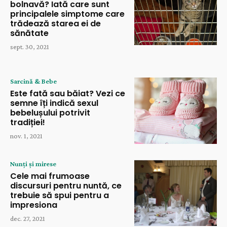
bolnavă? Iată care sunt
principalele simptome care
trădează starea ei de
sănătate
sept. 30, 2021
Sarcină & Bebe
Este fată sau băiat? Vezi ce
semne îți indică sexul
bebelușului potrivit
tradiției!
nov. 1, 2021
Nunți și mirese
Cele mai frumoase
discursuri pentru nuntă, ce
trebuie să spui pentru a
impresiona
dec. 27, 2021