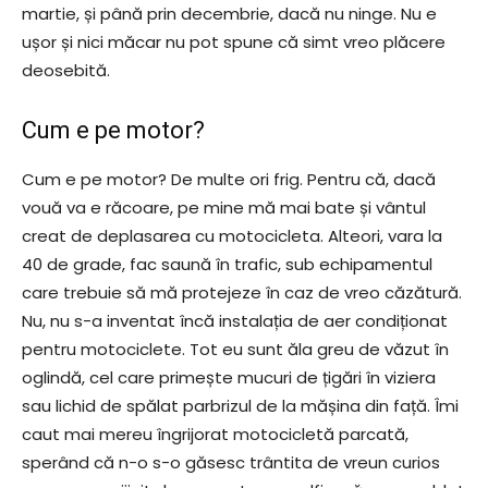
martie, și până prin decembrie, dacă nu ninge. Nu e
ușor și nici măcar nu pot spune că simt vreo plăcere
deosebită.
Cum e pe motor?
Cum e pe motor? De multe ori frig. Pentru că, dacă
vouă va e răcoare, pe mine mă mai bate și vântul
creat de deplasarea cu motocicleta. Alteori, vara la
40 de grade, fac saună în trafic, sub echipamentul
care trebuie să mă protejeze în caz de vreo căzătură.
Nu, nu s-a inventat încă instalația de aer condiționat
pentru motociclete. Tot eu sunt ăla greu de văzut în
oglindă, cel care primește mucuri de țigări în viziera
sau lichid de spălat parbrizul de la mășina din față. Îmi
caut mai mereu îngrijorat motocicletă parcată,
sperând că n-o s-o găsesc trântita de vreun curios