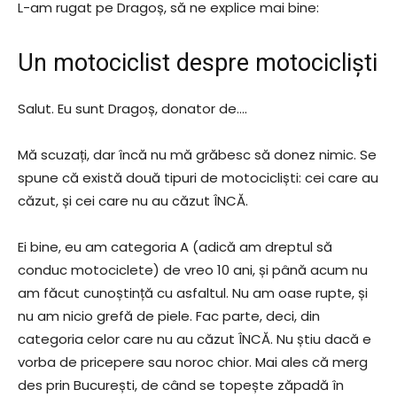
L-am rugat pe Dragoș, să ne explice mai bine:
Un motociclist despre motocicliști
Salut. Eu sunt Dragoș, donator de….
Mă scuzați, dar încă nu mă grăbesc să donez nimic. Se
spune că există două tipuri de motocicliști: cei care au
căzut, și cei care nu au căzut ÎNCĂ.
Ei bine, eu am categoria A (adică am dreptul să
conduc motociclete) de vreo 10 ani, și până acum nu
am făcut cunoștință cu asfaltul. Nu am oase rupte, și
nu am nicio grefă de piele. Fac parte, deci, din
categoria celor care nu au căzut ÎNCĂ. Nu știu dacă e
vorba de pricepere sau noroc chior. Mai ales că merg
des prin București, de când se topește zăpadă în