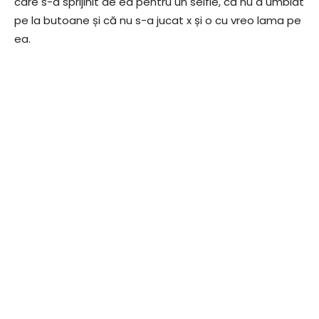
care s-a sprijinit de ea pentru un selfie, că nu a umblat
pe la butoane și că nu s-a jucat x și o cu vreo lama pe
ea.