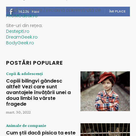
Spații publicitare / reclamă administrată de
ÎMI PLACE
14,235
Fani
PROMOdesk.ro
Site-uri din rețea:
Destepti.ro
DreamGeek.ro
BodyGeek.ro
POSTĂRI POPULARE
Copii & adolescenți
Copiii bilingvi gândesc
altfel! Vezi care sunt
avantajele învățării unei a
doua limbi la vârste
fragede
mart. 30, 2022
Animale de companie
Cum știi dacă pisica ta este