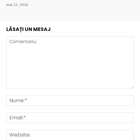
mai 25, 2026
LĂSAȚI UN MESAJ
Comentariu:
Nu
Ema
Web