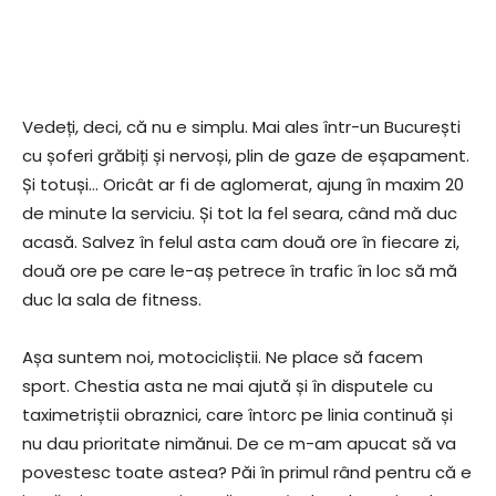
Vedeți, deci, că nu e simplu. Mai ales într-un București
cu șoferi grăbiți și nervoși, plin de gaze de eșapament.
Și totuși… Oricât ar fi de aglomerat, ajung în maxim 20
de minute la serviciu. Și tot la fel seara, când mă duc
acasă. Salvez în felul asta cam două ore în fiecare zi,
două ore pe care le-aș petrece în trafic în loc să mă
duc la sala de fitness.
Așa suntem noi, motocicliștii. Ne place să facem
sport. Chestia asta ne mai ajută și în disputele cu
taximetriștii obraznici, care întorc pe linia continuă și
nu dau prioritate nimănui. De ce m-am apucat să va
povestesc toate astea? Păi în primul rând pentru că e