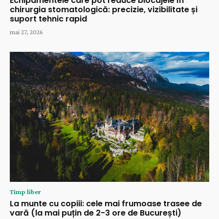
Echipamentele care pot reduce blocajele în
chirurgia stomatologică: precizie, vizibilitate și
suport tehnic rapid
mai 27, 2026
Timp liber
La munte cu copiii: cele mai frumoase trasee de
vară (la mai puțin de 2-3 ore de București)