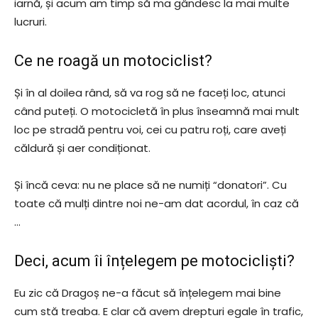
iarnă, și acum am timp să ma gândesc la mai multe
lucruri.
Ce ne roagă un motociclist?
Și în al doilea rând, să va rog să ne faceți loc, atunci
când puteți. O motocicletă în plus înseamnă mai mult
loc pe stradă pentru voi, cei cu patru roți, care aveți
căldură și aer condiționat.
Și încă ceva: nu ne place să ne numiți “donatori”. Cu
toate că mulți dintre noi ne-am dat acordul, în caz că
…
Deci, acum îi înțelegem pe motocicliști?
Eu zic că Dragoș ne-a făcut să înțelegem mai bine
cum stă treaba. E clar că avem drepturi egale în trafic,