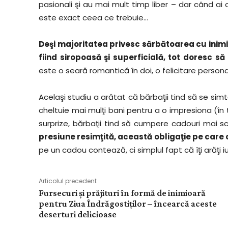
pasionali şi au mai mult timp liber – dar când ai 
este exact ceea ce trebuie…
Deşi majoritatea privesc sărbătoarea cu inimio
fiind siropoasă şi superficială, tot doresc s
este o seară romantică în doi, o felicitare person
Acelaşi studiu a arătat că bărbaţii tind să se simtă
cheltuie mai mulţi bani pentru a o impresiona (în t
surprize, bărbaţii tind să cumpere cadouri mai s
presiune resimţită, această obligaţie pe care o 
pe un cadou contează, ci simplul fapt că îţi arăţi i
Articolul precedent
Fursecuri și prăjituri în formă de inimioară
pentru Ziua Îndrăgostiților – încearcă aceste
deserturi delicioase