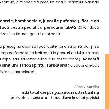
o familie, o zi specială precum cea a Sfântului Vaentin
arele, bombonelele, jucăriile pufoase şi florile ca
ă facă ceva special cu persoana iubită
. Chiar dacă
alizată, o floare… gestul contează.
 presaţi nu doar să facă iubitei lor o surpriză, dar şi să
imp ce femeile se limitează la gesturi de iubire şi mici
cumpe sau să rezerve locuri la restaurante).
Această
simt unii strică spiritul sărbătorii!
Nu cât ai cheltuit
ubirea şi aprecierea…
Articolul următor
Află totul despre parazitoze intestinale și
pericolele acestora – Coccidioza la câini și pisici