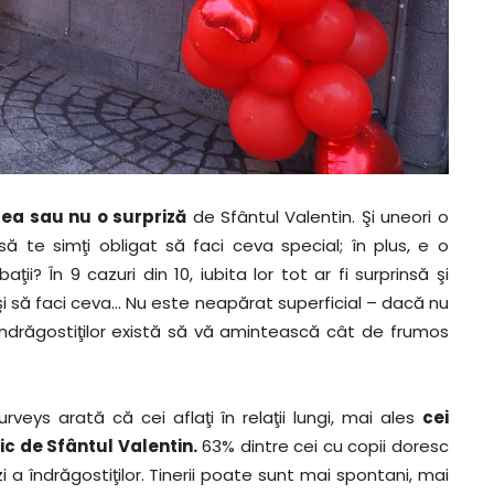
rea sau nu o surpriză
de Sfântul Valentin. Şi uneori o
să te simţi obligat să faci ceva special; în plus, e o
ii? În 9 cazuri din 10, iubita lor tot ar fi surprinsă şi
i să faci ceva… Nu este neapărat superficial – dacă nu
a Îndrăgostiţilor există să vă amintească cât de frumos
veys arată că cei aflaţi în relaţii lungi, mai ales
cei
ic de Sfântul Valentin.
63% dintre cei cu copii doresc
a îndrăgostiţilor. Tinerii poate sunt mai spontani, mai