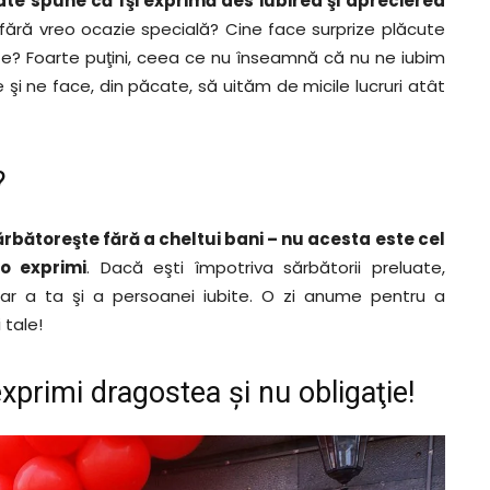
ate spune că îşi exprimă des iubirea şi aprecierea
fără vreo ocazie specială? Cine face surprize plăcute
uite? Foarte puţini, ceea ce nu înseamnă că nu ne iubim
 şi ne face, din păcate, să uităm de micile lucruri atât
?
ărbătoreşte fără a cheltui bani – nu acesta este cel
-o exprimi
. Dacă eşti împotriva sărbătorii preluate,
ar a ta şi a persoanei iubite. O zi anume pentru a
 tale!
exprimi dragostea şi nu obligaţie!