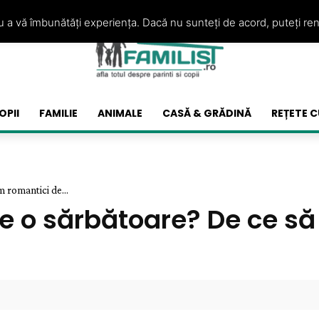
ru a vă îmbunătăți experiența. Dacă nu sunteți de acord, puteți re
OPII
FAMILIE
ANIMALE
CASĂ & GRĂDINĂ
REȚETE C
 romantici de...
e o sărbătoare? De ce să