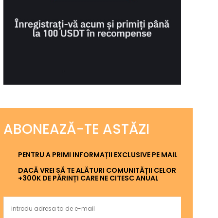
ABONEAZĂ-TE ASTĂZI
PENTRU A PRIMI INFORMAȚII EXCLUSIVE PE MAIL
DACĂ VREI SĂ TE ALĂTURI COMUNITĂȚII CELOR
+300K DE PĂRINȚI CARE NE CITESC ANUAL