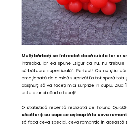
Mulţi bărbaţi se întreabă dacă iubita lor ar v
întreabă, iar ea spune „sigur că nu, nu trebuie 
sărbătoare superficială”. Perfect! Ce nu ştiu bărbaţ
emoţionată de o mică surpriză! Ea tot speră totuş
obişnuiţi să vă faceţi mici surprize în cuplu, Ziu
este atunci când o faceţi!
O statistică recentă realizată de Toluna QuickSur
căsătoriţi cu copii se aşteaptă la ceva romant
să facă ceva special, ceva romantic în această zi 