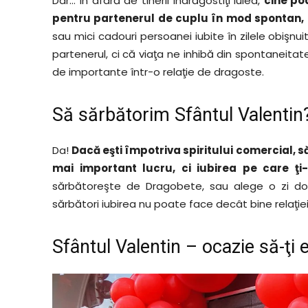
Dar… În afară de tinerii îndrăgostiţi lulea,
cine po
pentru partenerul de cuplu în mod spontan,
sau mici cadouri persoanei iubite în zilele obişn
partenerul, ci că viaţa ne inhibă din spontaneitate
de importante într-o relaţie de dragoste.
Să sărbătorim Sfântul Valentin
Da!
Dacă eşti împotriva spiritului comercial, s
mai important lucru, ci iubirea pe care ţi
sărbătoreşte de Dragobete, sau alege o zi do
sărbători iubirea nu poate face decât bine relaţiei
Sfântul Valentin – ocazie să-ţi 