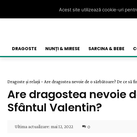
Acest site utilizează cookie-uri pent
DRAGOSTE
NUNȚI & MIRESE
SARCINA & BEBE
C
Dragoste și relații
Are dragostea nevoie de o sărbătoare? De ce să fim
Are dragostea nevoie d
Sfântul Valentin?
Ultima actualizare:
mai 12, 2022
0