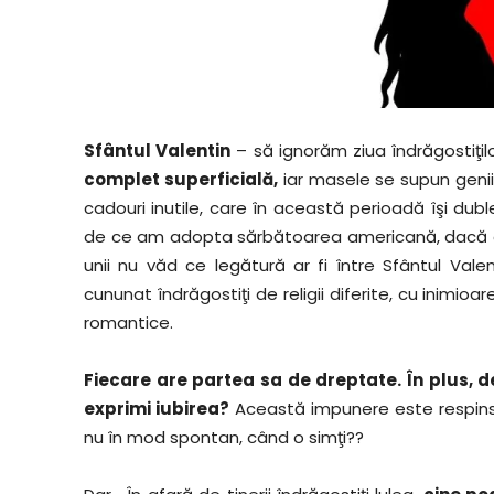
Sfântul Valentin
– să ignorăm ziua îndrăgostiţil
complet superficială,
iar masele se supun genii
cadouri inutile, care în această perioadă îşi dubl
de ce am adopta sărbătoarea americană, dac
unii nu văd ce legătură ar fi între Sfântul Valen
cununat îndrăgostiţi de religii diferite, cu inimioa
romantice.
Fiecare are partea sa de dreptate. În plus, de 
exprimi iubirea?
Această impunere este respinsă 
nu în mod spontan, când o simţi??