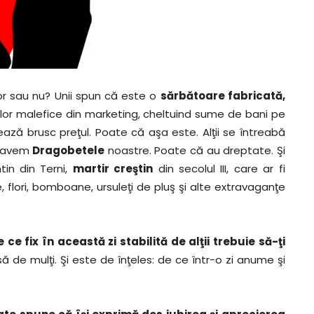
or sau nu? Unii spun că este o
sărbătoare fabricată,
lor malefice din marketing, cheltuind sume de bani pe
ează brusc preţul. Poate că aşa este. Alţii se întreabă
ă avem
Dragobetele
noastre. Poate că au dreptate. Şi
tin din Terni,
martir creştin
din secolul III, care ar fi
re, flori, bomboane, ursuleţi de pluş şi alte extravaganţe
ce fix în această zi stabilită de alţii trebuie să-ţi
de mulţi. Şi este de înţeles: de ce într-o zi anume şi