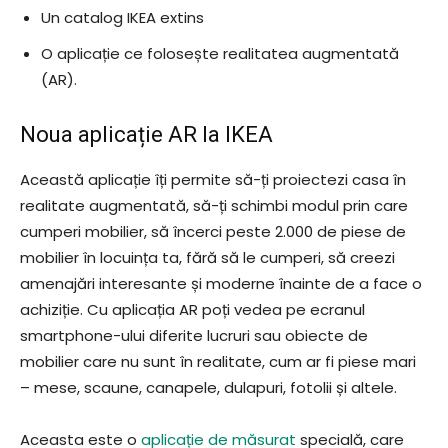
Un catalog IKEA extins
O aplicație ce folosește realitatea augmentată
(AR).
Noua aplicație AR la IKEA
Această aplicație îți permite să-ți proiectezi casa în
realitate augmentată, să-ți schimbi modul prin care
cumperi mobilier, să încerci peste 2.000 de piese de
mobilier în locuința ta, fără să le cumperi, să creezi
amenajări interesante și moderne înainte de a face o
achiziție. Cu aplicația AR poți vedea pe ecranul
smartphone-ului diferite lucruri sau obiecte de
mobilier care nu sunt în realitate, cum ar fi piese mari
– mese, scaune, canapele, dulapuri, fotolii și altele.
Aceasta este o
aplicație de măsurat
specială, care