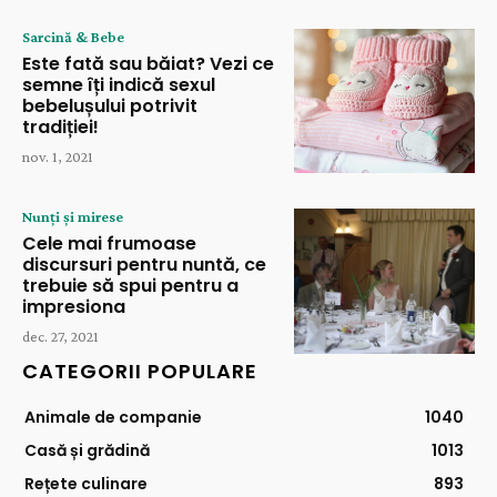
Sarcină & Bebe
Este fată sau băiat? Vezi ce
semne îți indică sexul
bebelușului potrivit
tradiției!
nov. 1, 2021
Nunți și mirese
Cele mai frumoase
discursuri pentru nuntă, ce
trebuie să spui pentru a
impresiona
dec. 27, 2021
CATEGORII POPULARE
Animale de companie
1040
Casă și grădină
1013
Rețete culinare
893