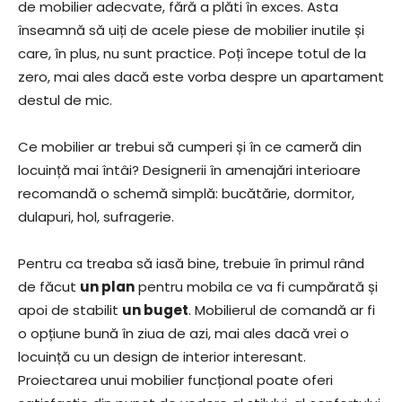
de mobilier adecvate, fără a plăti în exces. Asta
înseamnă să uiți de acele piese de mobilier inutile și
care, în plus, nu sunt practice. Poți începe totul de la
zero, mai ales dacă este vorba despre un apartament
destul de mic.
Ce mobilier ar trebui să cumperi și în ce cameră din
locuință mai întâi? Designerii în amenajări interioare
recomandă o schemă simplă: bucătărie, dormitor,
dulapuri, hol, sufragerie.
Pentru ca treaba să iasă bine, trebuie în primul rând
de făcut
un plan
pentru mobila ce va fi cumpărată și
apoi de stabilit
un buget
. Mobilierul de comandă ar fi
o opțiune bună în ziua de azi, mai ales dacă vrei o
locuință cu un design de interior interesant.
Proiectarea unui mobilier funcțional poate oferi