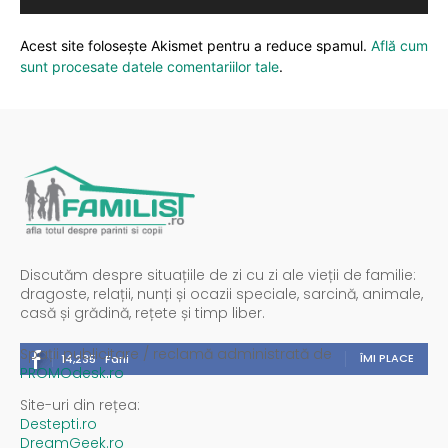
Acest site folosește Akismet pentru a reduce spamul.
Află cum
sunt procesate datele comentariilor tale
.
Discutăm despre situațiile de zi cu zi ale vieții de familie:
dragoste, relații, nunți și ocazii speciale, sarcină, animale,
casă și grădină, rețete și timp liber.
Spații publicitare / reclamă administrată de
ÎMI PLACE
14,235
Fani
PROMOdesk.ro
Site-uri din rețea:
Destepti.ro
DreamGeek.ro