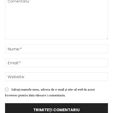
Comentariu:
Nu
Ema
Web
Salvați numele meu, adresa de e-mail și site-ul web în acest
browser pentru data viitoare i comentariu.