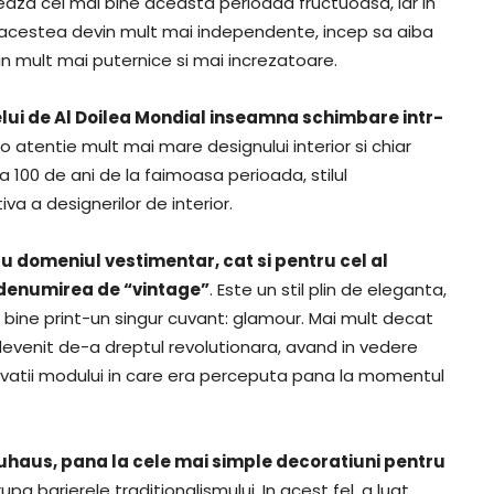
eaza cel mai bine aceasta perioada fructuoasa, iar in
 acestea devin mult mai independente, incep sa aiba
in mult mai puternice si mai increzatoare.
celui de Al Doilea Mondial inseamna schimbare intr-
o atentie mult mai mare designului interior si chiar
 100 de ani de la faimoasa perioada, stilul
va a designerilor de interior.
ru domeniul vestimentar, cat si pentru cel al
b denumirea de “vintage”
. Este un stil plin de eleganta,
i bine print-un singur cuvant: glamour. Mai mult decat
evenit de-a dreptul revolutionara, avand in vedere
inovatii modului in care era perceputa pana la momentul
auhaus, pana la cele mai simple decoratiuni pentru
 rupa barierele traditionalismului. In acest fel, a luat