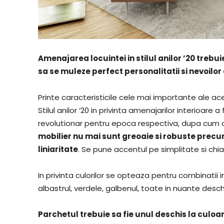
Amenajarea locuintei in stilul anilor ’20 trebu
sa se muleze perfect personalitatii si nevoil
Printe caracteristicile cele mai importante ale ace
Stilul anilor ’20 in privinta amenajarilor interioare 
revolutionar pentru epoca respectiva, dupa cum a
mobilier nu mai sunt greoaie si robuste precum
liniaritate
. Se pune accentul pe simplitate si ch
In privinta culorilor se opteaza pentru combinatii
albastrul, verdele, galbenul, toate in nuante desch
Parchetul trebuie sa fie unul deschis la culo