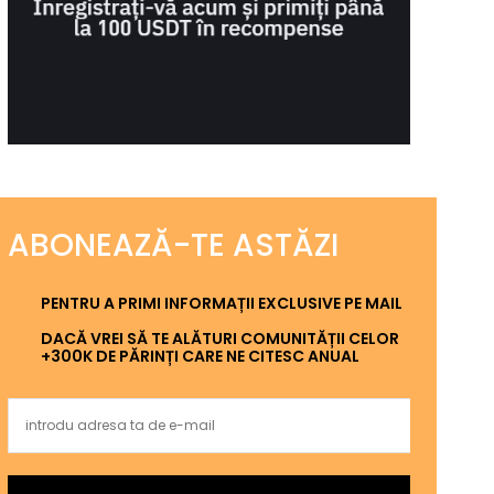
ABONEAZĂ-TE ASTĂZI
PENTRU A PRIMI INFORMAȚII EXCLUSIVE PE MAIL
DACĂ VREI SĂ TE ALĂTURI COMUNITĂȚII CELOR
+300K DE PĂRINȚI CARE NE CITESC ANUAL