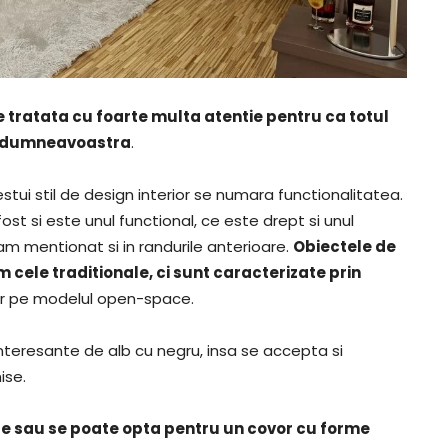
ie tratata cu foarte multa atentie pentru ca totul
or dumneavoastra
.
stui stil de design interior se numara functionalitatea.
a fost si este unul functional, ce este drept si unul
m mentionat si in randurile anterioare.
Obiectele de
 cele traditionale, ci sunt caracterizate prin
iar pe modelul open-space.
 interesante de alb cu negru, insa se accepta si
ise.
are sau se poate opta pentru un covor cu forme