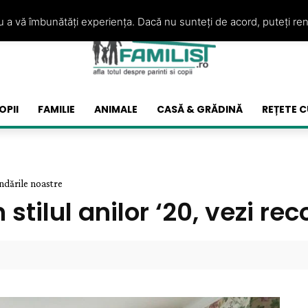
ru a vă îmbunătăți experiența. Dacă nu sunteți de acord, puteți re
OPII
FAMILIE
ANIMALE
CASĂ & GRĂDINĂ
REȚETE C
andările noastre
stilul anilor ‘20, vezi r