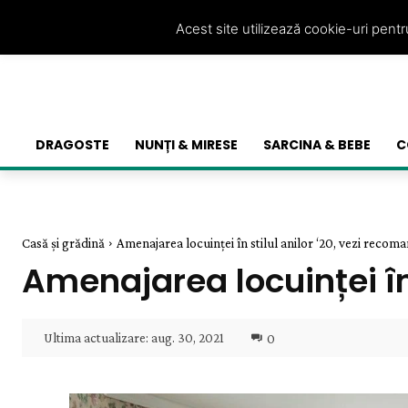
Acest site utilizează cookie-uri pent
DRAGOSTE
NUNȚI & MIRESE
SARCINA & BEBE
C
Casă și grădină
Amenajarea locuinței în stilul anilor ‘20, vezi recom
Amenajarea locuinței în 
Ultima actualizare:
aug. 30, 2021
0