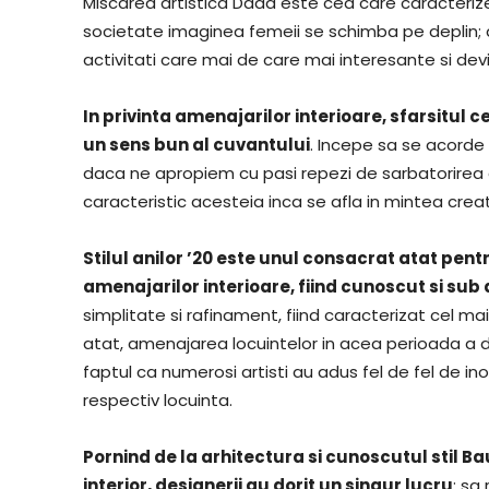
Miscarea artistica Dada este cea care caracteriz
societate imaginea femeii se schimba pe deplin;
activitati care mai de care mai interesante si dev
In privinta amenajarilor interioare, sfarsitul 
un sens bun al cuvantului
. Incepe sa se acorde 
daca ne apropiem cu pasi repezi de sarbatorirea a
caracteristic acesteia inca se afla in mintea creati
Stilul anilor ’20 este unul consacrat atat pent
amenajarilor interioare, fiind cunoscut si su
simplitate si rafinament, fiind caracterizat cel ma
atat, amenajarea locuintelor in acea perioada a d
faptul ca numerosi artisti au adus fel de fel de 
respectiv locuinta.
Pornind de la arhitectura si cunoscutul stil B
interior, designerii au dorit un singur lucru
: sa