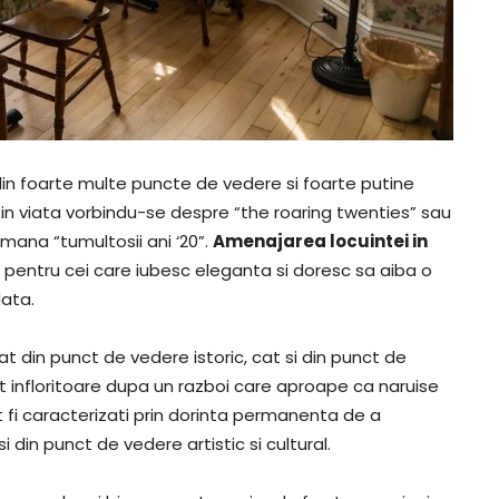
din foarte multe puncte de vedere si foarte putine
 in viata vorbindu-se despre “the roaring twenties” sau
omana “tumultosii ani ‘20”.
Amenajarea locuintei in
pentru cei care iubesc eleganta si doresc sa aiba o
data.
 din punct de vedere istoric, cat si din punct de
arat infloritoare dupa un razboi care aproape ca naruise
t fi caracterizati prin dorinta permanenta de a
 din punct de vedere artistic si cultural.