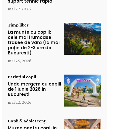
suport tehnic rapid
mai 27, 2026
Timp liber
La munte cu copiii:
cele mai frumoase
trasee de vară (la mai
puțin de 2-3 ore de
București)
mai 25, 2026
Părinți și copii
Unde mergem cu copiii
de 1 Iunie 2026 în
București
mai 22, 2026
Copii & adolescenți
Muzee pentru copii în