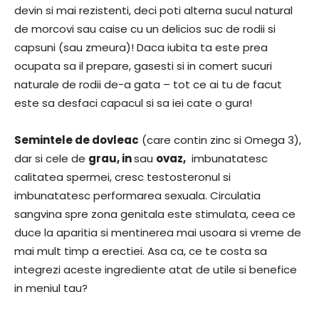
devin si mai rezistenti, deci poti alterna sucul natural
de morcovi sau caise cu un delicios suc de rodii si
capsuni (sau zmeura)! Daca iubita ta este prea
ocupata sa il prepare, gasesti si in comert sucuri
naturale de rodii de-a gata – tot ce ai tu de facut
este sa desfaci capacul si sa iei cate o gura!
Semintele de dovleac
(care contin zinc si Omega 3),
dar si cele de
grau, in
sau
ovaz,
imbunatatesc
calitatea spermei, cresc testosteronul si
imbunatatesc performarea sexuala. Circulatia
sangvina spre zona genitala este stimulata, ceea ce
duce la aparitia si mentinerea mai usoara si vreme de
mai mult timp a erectiei. Asa ca, ce te costa sa
integrezi aceste ingrediente atat de utile si benefice
in meniul tau?