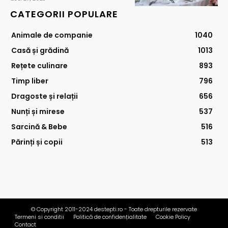
CATEGORII POPULARE
Animale de companie
1040
Casă și grădină
1013
Rețete culinare
893
Timp liber
796
Dragoste și relații
656
Nunți și mirese
537
Sarcină & Bebe
516
Părinți și copii
513
© Copyright 2011-2024 destepti.ro - Toate drepturile rezervate
Termeni si conditii
Politică de confidențialitate
Cookie Policy
Contact