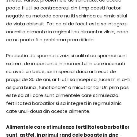
poate fi util sa contracarezi din timp acesti factori
negativi cu metode care nu iti schimba cu nimic stilul
de viata obisnuit. Tot ce ai de facut este sa integrezi
anumite alimente in regimul tau alimentar zilnic, ceea
ce nu poate fi o problema prea dificila.
Productia de spermatozoizi si calitatea spermei sunt
extrem de importante in momentul in care incercati
sa aveti un bebe, iar in special daca ai trecut de
pragul de 30 de ani, ar fi util sa incepi sa „lucrezi” in a-ti
asigura buna „functionare” a micutilor tai! Un prim pas
este sa afli care sunt alimentele care stimuleaza
fertilitatea barbatilor si sa integrezi in regimul zilnic
cate unul-doua din aceste alimente.
Alimentele care stimuleaza fertilitatea barbatilor
sunt, astfel, in primul rand cele bogate in
zinc
–