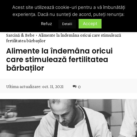
Acest site utilizează cookie-uri pentru a vă îmbunătăți
experiența. Dacă nu sunteți de acord, puteți renunța:
Accept
Refuz
Detalii
Sarcină & Bebe
Alimente la îndemâna oricui care stimulează
fertilitatea bărbaților
Alimente la îndemâna oricui
care stimulează fertilitatea
bărbaților
Ultima actualizare:
oct. 11, 2021
0