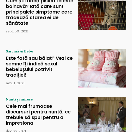
Cum știi dacă pisica ta este
bolnavă? Iată care sunt
principalele simptome care
trădează starea ei de
sănătate
sept. 30, 2021
Sarcină & Bebe
Este fată sau băiat? Vezi ce
semne îți indică sexul
bebelușului potrivit
tradiției!
nov. 1, 2021
Nunți și mirese
Cele mai frumoase
discursuri pentru nuntă, ce
trebuie să spui pentru a
impresiona
dec. 27, 2021