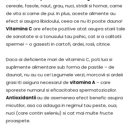
cereale, fasole, naut, grau, nuci, stridii si homar, carne
de vita si carne de pui. In plus, aceste alimente au
efect si asupra libidoului, ceea ce nu iti poate dauna!
Vitamina C
are efecte pozitive atat asupra starii tale
de sanatate si a tonusului tau psihic, cat si a calitatii
spermei – o gasesti in cartofi, ardei, rosii, citrice.
Daca ai deficiente mari de vitamina C, poti lua si
suplimente alimentare sub forma de pastile – de
daunat, nu au cu ce! Legumele verzi, morcovii si ardeii
grasi iti asigura necesarul de
vitamina A
– care
sporeste numarul si eficacitatea spermatoziozilor.
Antioxidantii
au de asemenea efect benefic asupra
micutilor, asa ca adauga in regimul tau peste, oua,
nuci (care contin seleniu) si cat mai multe fructe
proaspete.