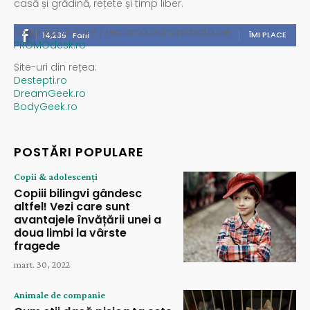
casă și grădină, rețete și timp liber.
Spații publicitare / reclamă administrată de
ÎMI PLACE
14,235
Fani
PROMOdesk.ro
Site-uri din rețea:
Destepti.ro
DreamGeek.ro
BodyGeek.ro
POSTĂRI POPULARE
Copii & adolescenți
Copiii bilingvi gândesc
altfel! Vezi care sunt
avantajele învățării unei a
doua limbi la vârste
fragede
mart. 30, 2022
Animale de companie