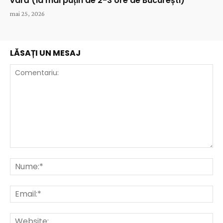
vară (la mai puțin de 2-3 ore de București)
mai 25, 2026
LĂSAȚI UN MESAJ
Comentariu:
Nu
Ema
Web