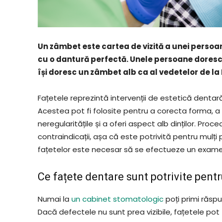
Un zâmbet este cartea de vizită a unei persoa
cu o dantură perfectă. Unele persoane doresc s
își doresc un zâmbet alb ca al vedetelor de la 
Fațetele reprezintă intervenții de estetică dentară, 
Acestea pot fi folosite pentru a corecta forma, a 
neregularitățile și a oferi aspect alb dinților. Pr
contraindicații, așa că este potrivită pentru mulți
fațetelor este necesar să se efectueze un exam
Ce fațete dentare sunt potrivite pentr
Numai la
un cabinet stomatologic
poți primi răsp
Dacă defectele nu sunt prea vizibile, fațetele po