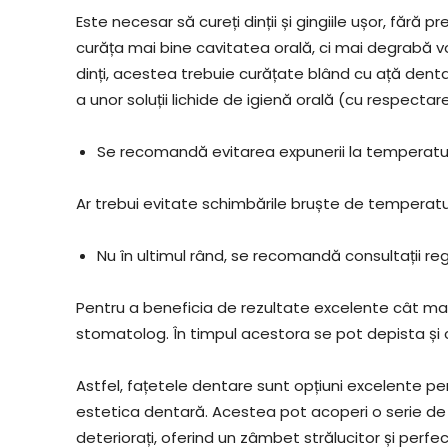
Este necesar să cureți dinții și gingiile ușor, fără p
curăța mai bine cavitatea orală, ci mai degrabă vo
dinți, acestea trebuie curățate blând cu ață den
a unor soluții lichide de igienă orală (cu respecta
Se recomandă evitarea expunerii la temperatur
Ar trebui evitate schimbările bruște de temperatu
Nu în ultimul rând, se recomandă consultații r
Pentru a beneficia de rezultate excelente cât mai 
stomatolog. În timpul acestora se pot depista și 
Astfel, fațetele dentare sunt opțiuni excelente 
estetica dentară. Acestea pot acoperi o serie de p
deteriorați, oferind un zâmbet strălucitor și perfec