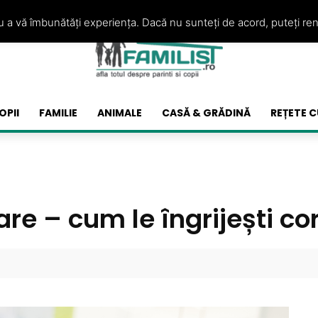
ru a vă îmbunătăți experiența. Dacă nu sunteți de acord, puteți re
OPII
FAMILIE
ANIMALE
CASĂ & GRĂDINĂ
REȚETE C
are – cum le îngrijești co