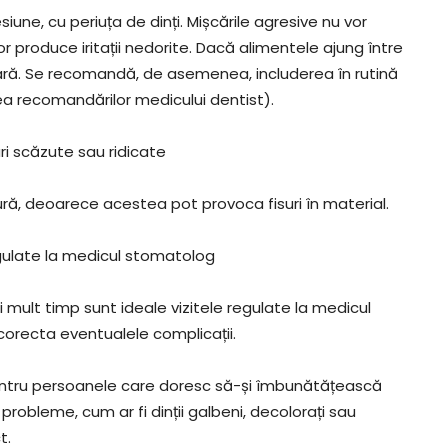
resiune, cu periuța de dinți. Mișcările agresive nu vor
r produce iritații nedorite. Dacă alimentele ajung între
tară. Se recomandă, de asemenea, includerea în rutină
rea recomandărilor medicului dentist).
i scăzute sau ridicate
ră, deoarece acestea pot provoca fisuri în material.
egulate la medicul stomatolog
mult timp sunt ideale vizitele regulate la medicul
corecta eventualele complicații.
pentru persoanele care doresc să-și îmbunătățească
robleme, cum ar fi dinții galbeni, decolorați sau
t.