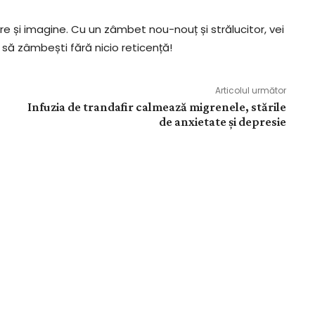
re și imagine. Cu un zâmbet nou-nouț și strălucitor, vei
i să zâmbești fără nicio reticență!
Articolul următor
Infuzia de trandafir calmează migrenele, stările
de anxietate și depresie