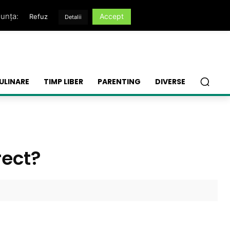
nunța:
Accept
Refuz
Detalii
ULINARE
TIMP LIBER
PARENTING
DIVERSE
rect?