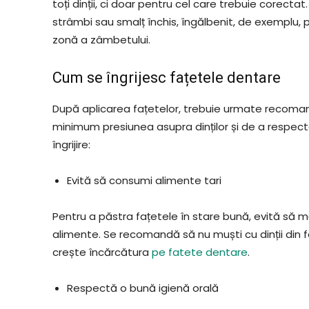
toți dinții, ci doar pentru cel care trebuie corectat.
strâmbi sau smalț închis, îngălbenit, de exemplu, 
zonă a zâmbetului.
Cum se îngrijesc fațetele dentare
După aplicarea fațetelor, trebuie urmate recomand
minimum presiunea asupra dinților și de a respecta
îngrijire:
Evită să consumi alimente tari
Pentru a păstra fațetele în stare bună, evită să măn
alimente. Se recomandă să nu muști cu dinții din f
crește încărcătura
pe fatete dentare
.
Respectă o bună igienă orală