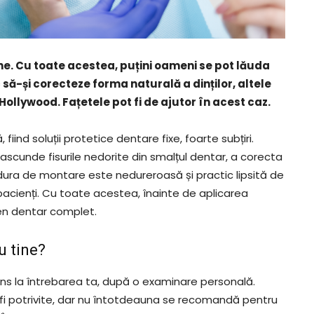
ne. Cu toate acestea, puțini oameni se pot lăuda
ă-și corecteze forma naturală a dinților, altele
Hollywood. Fațetele pot fi de ajutor în acest caz.
fiind soluții protetice dentare fixe, foarte subțiri.
ascunde fisurile nedorite din smalțul dentar, a corecta
ocedura de montare este nedureroasă și practic lipsită de
 pacienți. Cu toate acestea, înainte de aplicarea
en dentar complet.
u tine?
uns la întrebarea ta, după o examinare personală.
t fi potrivite, dar nu întotdeauna se recomandă pentru