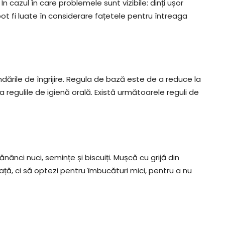
 În cazul în care problemele sunt vizibile: dinți ușor
pot fi luate în considerare fațetele pentru întreaga
ările de îngrijire. Regula de bază este de a reduce la
 regulile de igienă orală. Există următoarele reguli de
ânci nuci, semințe și biscuiți. Mușcă cu grijă din
ață, ci să optezi pentru îmbucături mici, pentru a nu