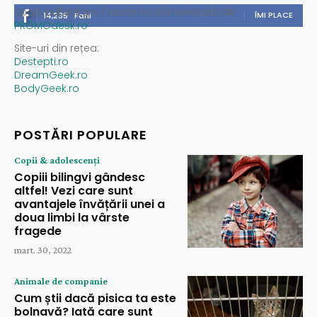
Spații publicitare / reclamă administrată de
ÎMI PLACE
14,235
Fani
PROMOdesk.ro
Site-uri din rețea:
Destepti.ro
DreamGeek.ro
BodyGeek.ro
POSTĂRI POPULARE
Copii & adolescenți
Copiii bilingvi gândesc
altfel! Vezi care sunt
avantajele învățării unei a
doua limbi la vârste
fragede
mart. 30, 2022
Animale de companie
Cum știi dacă pisica ta este
bolnavă? Iată care sunt