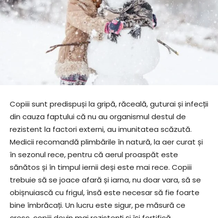
Copiii sunt predispuși la gripă, răceală, guturai și infecții
din cauza faptului că nu au organismul destul de
rezistent la factori externi, au imunitatea scăzută.
Medicii recomandă plimbările în natură, la aer curat și
în sezonul rece, pentru că aerul proaspăt este
sănătos și în timpul iernii deși este mai rece. Copiii
trebuie să se joace afară și iarna, nu doar vara, să se
obișnuiască cu frigul, însă este necesar să fie foarte
bine îmbrăcați. Un lucru este sigur, pe măsură ce
cresc, copiii devin mai rezistenți și își fortifică