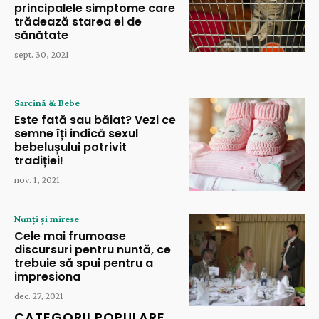
principalele simptome care
trădează starea ei de
sănătate
sept. 30, 2021
Sarcină & Bebe
Este fată sau băiat? Vezi ce
semne îți indică sexul
bebelușului potrivit
tradiției!
nov. 1, 2021
Nunți și mirese
Cele mai frumoase
discursuri pentru nuntă, ce
trebuie să spui pentru a
impresiona
dec. 27, 2021
CATEGORII POPULARE