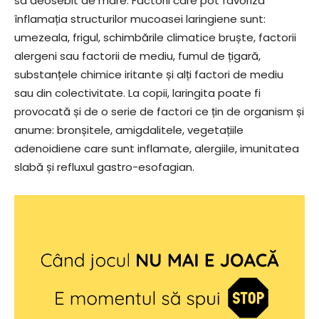
sa deosebit de mare. Factorii care pot favoriza
înflamația structurilor mucoasei laringiene sunt:
umezeala, frigul, schimbările climatice bruște, factorii
alergeni sau factorii de mediu, fumul de țigară,
substanțele chimice iritante și alți factori de mediu
sau din colectivitate. La copii, laringita poate fi
provocată și de o serie de factori ce țin de organism și
anume: bronșitele, amigdalitele, vegetațiile
adenoidiene care sunt inflamate, alergiile, imunitatea
slabă și refluxul gastro-esofagian.