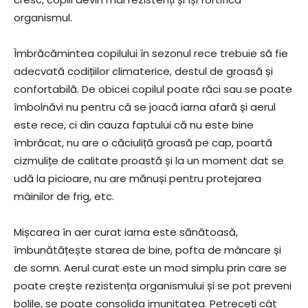
organismul.
Îmbrăcămintea copilului în sezonul rece trebuie să fie
adecvată codițiilor climaterice, destul de groasă și
confortabilă. De obicei copilul poate răci sau se poate
îmbolnăvi nu pentru că se joacă iarna afară și aerul
este rece, ci din cauza faptului că nu este bine
îmbrăcat, nu are o căciuliță groasă pe cap, poartă
cizmulițe de calitate proastă și la un moment dat se
udă la picioare, nu are mănuși pentru protejarea
mâinilor de frig, etc.
Mișcarea în aer curat iarna este sănătoasă,
îmbunătățește starea de bine, pofta de mâncare și
de somn. Aerul curat este un mod simplu prin care se
poate crește rezistența organismului și se pot preveni
bolile, se poate consolida imunitatea. Petreceți cât