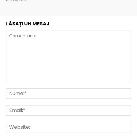
LĂSAȚI UN MESAJ
Comentariu:
Nu
Ema
Web