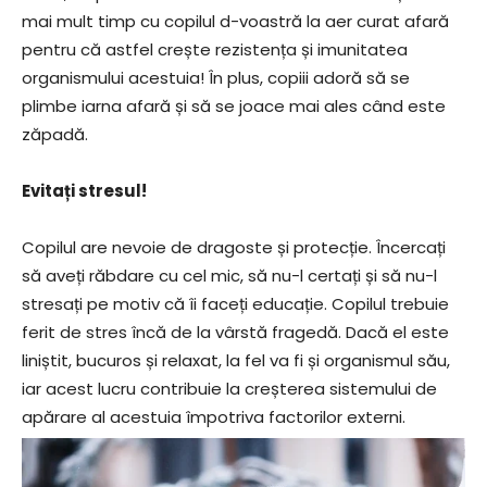
mai mult timp cu copilul d-voastră la aer curat afară
pentru că astfel crește rezistența și imunitatea
organismului acestuia! În plus, copiii adoră să se
plimbe iarna afară și să se joace mai ales când este
zăpadă.
Evitați stresul!
Copilul are nevoie de dragoste și protecție. Încercați
să aveți răbdare cu cel mic, să nu-l certați și să nu-l
stresați pe motiv că îi faceți educație. Copilul trebuie
ferit de stres încă de la vârstă fragedă. Dacă el este
liniștit, bucuros și relaxat, la fel va fi și organismul său,
iar acest lucru contribuie la creșterea sistemului de
apărare al acestuia împotriva factorilor externi.