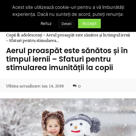
Acest site utilizează cookie-uri pentru a vă îmbunătăți
experiența. Dacă nu sunteți de acord, puteți renunța:
Accept
Refuz
Detalii
Copii & adolescenți
Aerul proaspăt este sănătos și în timpul iernii
– Sfaturi pentru stimularea...
Aerul proaspăt este sănătos și în
timpul iernii – Sfaturi pentru
stimularea imunității la copii
Ultima actualizare:
ian. 14, 2018
0