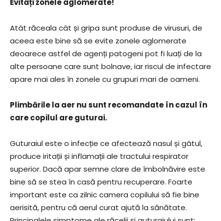
Evitați zonele aglomerate!
Atât răceala cât și gripa sunt produse de virusuri, de
aceea este bine să se evite zonele aglomerate
deoarece astfel de agenți patogeni pot fi luați de la
alte persoane care sunt bolnave, iar riscul de infectare
apare mai ales în zonele cu grupuri mari de oameni.
Plimbările la aer nu sunt recomandate în cazul în
care copilul are guturai.
Guturaiul este o infecție ce afectează nasul și gâtul,
produce iritații și inflamații ale tractului respirator
superior. Dacă apar semne clare de îmbolnăvire este
bine să se stea în casă pentru recuperare. Foarte
important este ca zilnic camera copilului să fie bine
aerisită, pentru că aerul curat ajută la sănătate.
Principalele simptome ale răcelii și guturaiului sunt: