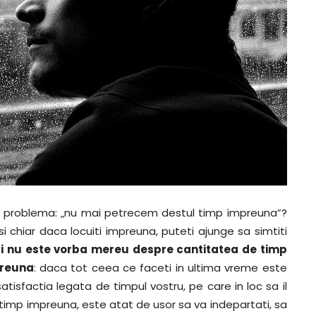
 si problema: „nu mai petrecem destul timp impreuna”?
si chiar daca locuiti impreuna, puteti ajunge sa simtiti
i nu este vorba mereu despre cantitatea de timp
preuna
: daca tot ceea ce faceti in ultima vreme este
nsatisfactia legata de timpul vostru, pe care in loc sa il
tul timp impreuna, este atat de usor sa va indepartati, sa