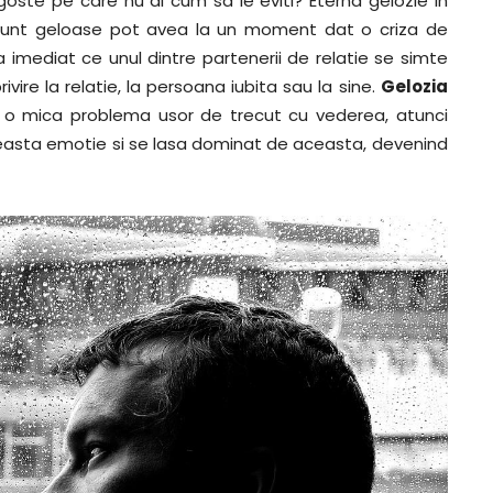
goste pe care nu ai cum sa le eviti? Eterna gelozie in
 sunt geloase pot avea la un moment dat o criza de
a imediat ce unul dintre partenerii de relatie se simte
ivire la relatie, la persoana iubita sau la sine.
Gelozia
o mica problema usor de trecut cu vederea, atunci
easta emotie si se lasa dominat de aceasta, devenind