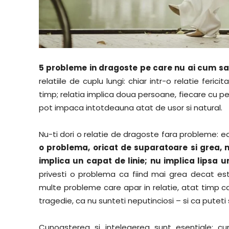
5 probleme in dragoste pe care nu ai cum sa l
relatiile de cuplu lungi: chiar intr-o relatie feri
timp; relatia implica doua persoane, fiecare cu per
pot impaca intotdeauna atat de usor si natural.
Nu-ti dori o relatie de dragoste fara probleme: e
o problema, oricat de suparatoare si grea, 
implica un capat de linie; nu implica lipsa un
privesti o problema ca fiind mai grea decat es
multe probleme care apar in relatie, atat timp c
tragedie, ca nu sunteti neputinciosi – si ca puteti 
Cunoasterea si intelegerea sunt esentiale: cu