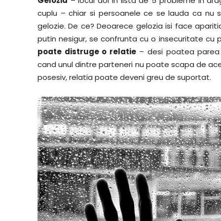
Gelozia
– locul doi in lista de 5 probleme in dra
cuplu – chiar si persoanele ce se lauda ca nu
gelozie. De ce? Deoarece gelozia isi face apariti
putin nesigur, se confrunta cu o insecuritate cu pr
poate distruge o relatie
– desi poatea parea 
cand unul dintre parteneri nu poate scapa de ac
posesiv, relatia poate deveni greu de suportat.