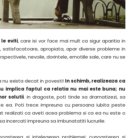
e eviti
, care isi vor face mai mult ca sigur aparitia in
cita, satisfacatoare, apropiata, apar diverse probleme in
spectivele, nevoile, dorintele, emotiile sale, care nu se
a nu exista decat in povesti!
In schimb, realizeaza ca
nu implica faptul ca relatia nu mai este buna; nu
or solutii
. In dragoste, poti tinde sa dramatizezi, sa
te ea. Poti trece impreuna cu persoana iubita peste
at realizati ca aveti acea problema si ca ea nu este o
sa incercati impreuna sa imbunatatiti lucrurile.
noasterea si intelegerea problemei; cunoasterea si