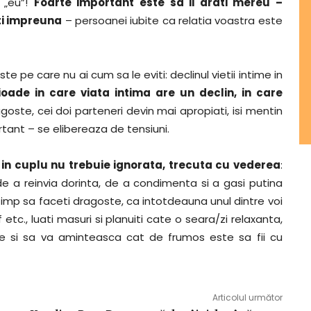
a „eu”!
Foarte important este sa ii arati mereu –
ti impreuna
– persoanei iubite ca relatia voastra este
te pe care nu ai cum sa le eviti: declinul vietii intime in
ioade in care viata intima are un declin, in care
agoste, cei doi parteneri devin mai apropiati, isi mentin
ortant – se elibereaza de tensiuni.
in cuplu nu trebuie ignorata, trecuta cu vederea
:
e a reinvia dorinta, de a condimenta si a gasi putina
imp sa faceti dragoste, ca intotdeauna unul dintre voi
etc., luati masuri si planuiti cate o seara/zi relaxanta,
opie si sa va aminteasca cat de frumos este sa fii cu
Articolul următor