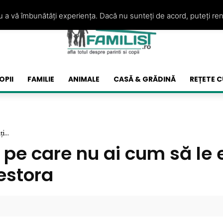
ru a vă îmbunătăți experiența. Dacă nu sunteți de acord, puteți re
OPII
FAMILIE
ANIMALE
CASĂ & GRĂDINĂ
REȚETE C
i...
pe care nu ai cum să le e
estora