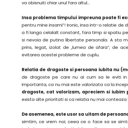
va obisnuiti chiar unul fara altul…
Insa problema timpului impreuna poate fi e
pentru mine insami”! Ironic, insa intr-o relatie de
a fi langa celalalt constant, fara timp si spatiu p
si nevoia de putina libertate personala. A sta 
prins, legat, izolat de „lumea de afara”; de a
evitarea acestei probleme de cuplu.
Relatia de dragoste si persoana iubita nu (ma
de dragoste pe care nu ai cum sa le eviti in
importanta, ca nu mai este valorizata ca la incep
dragoste, cat valorizam, apreciem si iubim 
exista alte prioritati si ca relatia nu mai conteaza 
De asemenea, este usor sa uitam de persoana i
simtim, ce vrem noi; ceea ce o face sa se simta 