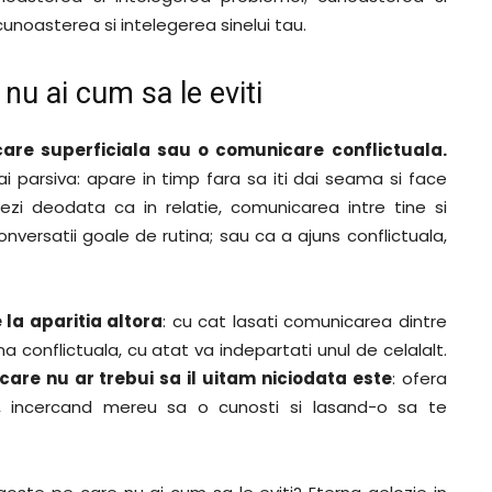
 cunoasterea si intelegerea sinelui tau.
nu ai cum sa le eviti
are superficiala sau o comunicare conflictuala.
 parsiva: apare in timp fara sa iti dai seama si face
zezi deodata ca in relatie, comunicarea intre tine si
onversatii goale de rutina; sau ca a ajuns conflictuala,
la aparitia altora
: cu cat lasati comunicarea dintre
a conflictuala, cu atat va indepartati unul de celalalt.
care nu ar trebui sa il uitam niciodata este
: ofera
-i, incercand mereu sa o cunosti si lasand-o sa te