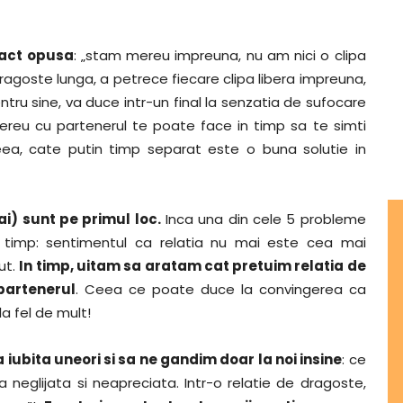
xact opusa
: „stam mereu impreuna, nu am nici o clipa
 dragoste lunga, a petrece fiecare clipa libera impreuna,
entru sine, va duce intr-un final la senzatia de sufocare
mereu cu partenerul te poate face in timp sa te simti
ceea, cate putin timp separat este o buna solutie in
i) sunt pe primul loc.
Inca una din cele 5 probleme
 timp: sentimentul ca relatia nu mai este cea mai
ut.
In timp, uitam sa aratam cat pretuim relatia de
partenerul
. Ceea ce poate duce la convingerea ca
la fel de mult!
ubita uneori si sa ne gandim doar la noi insine
: ce
neglijata si neapreciata. Intr-o relatie de dragoste,