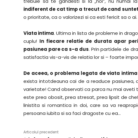
trebuie sa te gandesti si la „noi”, nu numai l
indiferent de cat timp a trecut de cand sunte
o prioritate, ca o valorizezi si ca esti fericit sa o ai.
Viata intima
. Ultima in lista de probleme in dragos
cuplu!
In fiecare relatie de durata apar per
pasiunea pare ca s-a dus
. Prin partidele de dr
satisfactia vis-a-vis de relatia lor si – foarte imp
De aceea, o problema legata de viata intima 
exista intotdeauna cai de a readuce pasiunea, d
varietate! Cand observati ca parca nu mai aveti t
este prea obosit, prea stresat, prea lipsit de chef 
linistita si romantica in doi, care sa va reapr
persoana iubita si sa faci dragoste cu ea…
Articolul precedent