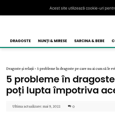
Acest site utilizează cookie-uri pent
DRAGOSTE
NUNȚI & MIRESE
SARCINA & BEBE
C
Dragoste și relații
5 probleme în dragoste pe care nu ai cum să le eviț
5 probleme în dragoste 
poți lupta împotriva ac
Ultima actualizare:
mai 9, 2022
0