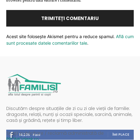
browser pentru data viitoare i comentariu.
Acest site folosește Akismet pentru a reduce spamul.
Află cum
sunt procesate datele comentariilor tale
.
Discutăm despre situațiile de zi cu zi ale vieții de familie:
dragoste, relații, nunți și ocazii speciale, sarcină, animale,
casă și grădină, rețete și timp liber.
Spații publicitare / reclamă administrată de
ÎMI PLACE
14,235
Fani
PROMOdesk.ro