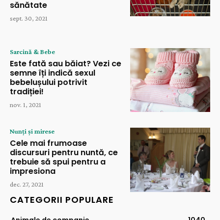
sănătate
sept. 30, 2021
Sarcină & Bebe
Este fată sau băiat? Vezi ce
semne îți indică sexul
bebelușului potrivit
tradiției!
nov. 1, 2021
Nunți și mirese
Cele mai frumoase
discursuri pentru nuntă, ce
trebuie să spui pentru a
impresiona
dec. 27, 2021
CATEGORII POPULARE
Animale de companie
1040