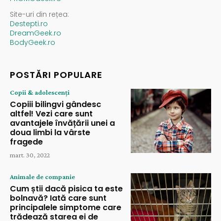
Site-uri din rețea:
Destepti.ro
DreamGeek.ro
BodyGeek.ro
POSTĂRI POPULARE
Copii & adolescenți
Copiii bilingvi gândesc
altfel! Vezi care sunt
avantajele învățării unei a
doua limbi la vârste
fragede
mart. 30, 2022
Animale de companie
Cum știi dacă pisica ta este
bolnavă? Iată care sunt
principalele simptome care
trădează starea ei de