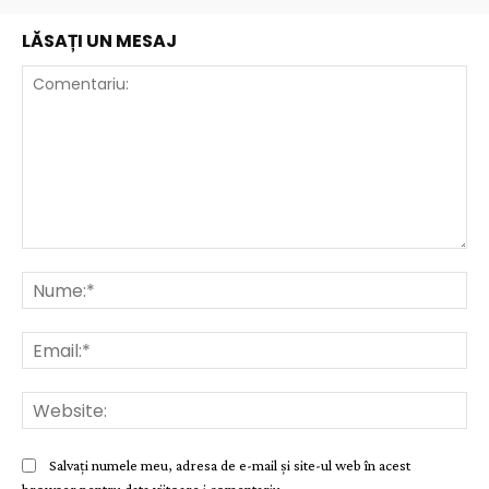
LĂSAȚI UN MESAJ
Comentariu:
Nu
Ema
Web
Salvați numele meu, adresa de e-mail și site-ul web în acest