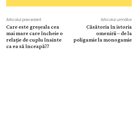
Articolul precedent
Articolul următor
Care este greşeala cea
Căsătoria în istoria
mai mare care încheie o
omenirii – de la
relaţie de cuplu înainte
poligamie la monogamie
ca ea să înceapă??