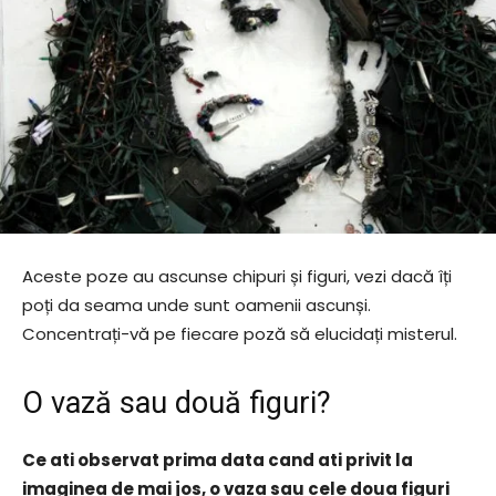
Aceste poze au ascunse chipuri și figuri, vezi dacă îți
poți da seama unde sunt oamenii ascunși.
Concentrați-vă pe fiecare poză să elucidați misterul.
O vază sau două figuri?
Ce ati observat prima data cand ati privit la
imaginea de mai jos, o vaza sau cele doua figuri