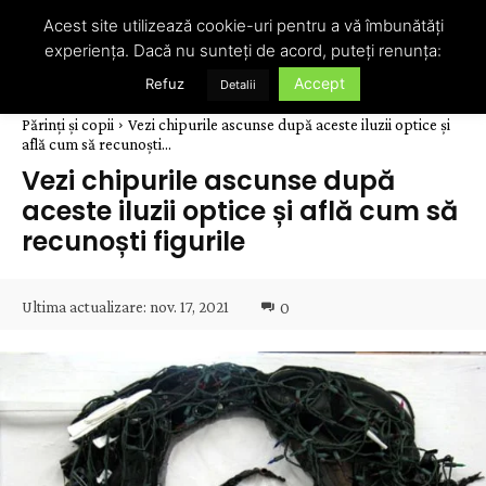
Acest site utilizează cookie-uri pentru a vă îmbunătăți
experiența. Dacă nu sunteți de acord, puteți renunța:
Accept
Refuz
Detalii
Părinți și copii
Vezi chipurile ascunse după aceste iluzii optice și
află cum să recunoști...
Vezi chipurile ascunse după
aceste iluzii optice și află cum să
recunoști figurile
Ultima actualizare:
nov. 17, 2021
0