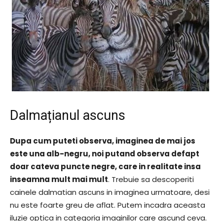
Dalmațianul ascuns
Dupa cum puteti observa, imaginea de mai jos
este una alb-negru, noi putand observa defapt
doar cateva puncte negre, care in realitate insa
inseamna mult mai mult
. Trebuie sa descoperiti
cainele dalmatian ascuns in imaginea urmatoare, desi
nu este foarte greu de aflat. Putem incadra aceasta
iluzie optica in categoria imaginilor care ascund ceva.