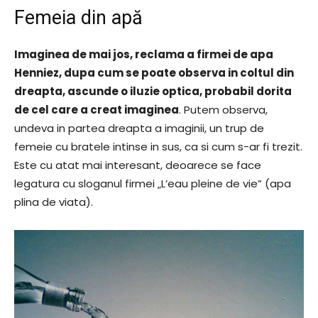
Femeia din apă
Imaginea de mai jos, reclama a firmei de apa
Henniez, dupa cum se poate observa in coltul din
dreapta, ascunde o iluzie optica, probabil dorita
de cel care a creat imaginea
. Putem observa,
undeva in partea dreapta a imaginii, un trup de
femeie cu bratele intinse in sus, ca si cum s-ar fi trezit.
Este cu atat mai interesant, deoarece se face
legatura cu sloganul firmei „L’eau pleine de vie” (apa
plina de viata).