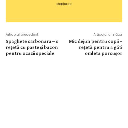
Articolul precedent
Articolul următor
Spaghete carbonara – o
Mic dejun pentru copii –
rețetă cu paste și bacon
rețetă pentru a găti
pentru ocazii speciale
omleta porcușor