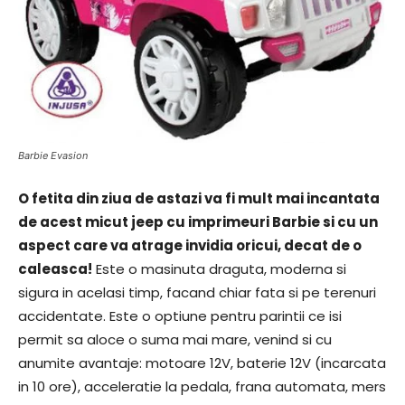
Barbie Evasion
O fetita din ziua de astazi va fi mult mai incantata
de acest micut jeep cu imprimeuri Barbie si cu un
aspect care va atrage invidia oricui, decat de o
caleasca!
Este o masinuta draguta, moderna si
sigura in acelasi timp, facand chiar fata si pe terenuri
accidentate. Este o optiune pentru parintii ce isi
permit sa aloce o suma mai mare, venind si cu
anumite avantaje: motoare 12V, baterie 12V (incarcata
in 10 ore), acceleratie la pedala, frana automata, mers