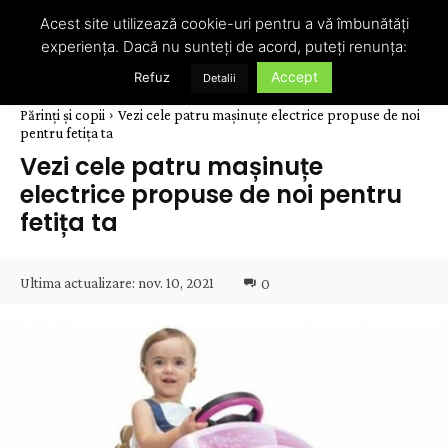
Acest site utilizează cookie-uri pentru a vă îmbunătăți
experiența. Dacă nu sunteți de acord, puteți renunța:
Accept
Refuz
Detalii
Părinți și copii
Vezi cele patru mașinuțe electrice propuse de noi
pentru fetița ta
Vezi cele patru mașinuțe
electrice propuse de noi pentru
fetița ta
Ultima actualizare:
nov. 10, 2021
0