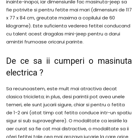
inainte-inapoi, iar dimensiunile fac masinuta-jeep sa
fie potrivite si pentru fetite mai mari (dimensiuni de 117
x 77 x 84 cm, greutate maxima a copilului de 60
kilograme). Este suficienta vederea fetitei conducand
cu talent acest dragalas mini-jeep pentru a darui
amintiri frumoase oricarui parinte.
De ce sa ii cumperi o masinuta
electrica ?
Sa recunoastem, este mult mai atractiva decat
clasica tricicleta; in plus, desi parintii pot avea unele
temeri, ele sunt jucarii sigure, chiar si pentru o fetita
de 1-2 ani (atat timp cat fetita conduce intr-un spatiu
sigur si sub supraveghere). O modalitate ca iesirile la
aer curat sa fie cat mai distractive, o modalitate sa ii
oferi fetitei tale cea mai grozava jucarie la care orice