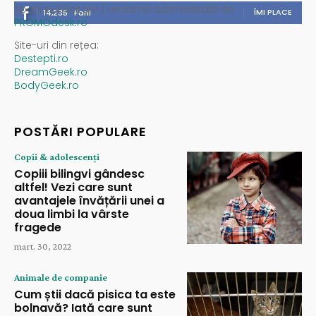
Spații publicitare / reclamă administrată de
ÎMI PLACE
14,235
Fani
PROMOdesk.ro
Site-uri din rețea:
Destepti.ro
DreamGeek.ro
BodyGeek.ro
POSTĂRI POPULARE
Copii & adolescenți
Copiii bilingvi gândesc
altfel! Vezi care sunt
avantajele învățării unei a
doua limbi la vârste
fragede
mart. 30, 2022
Animale de companie
Cum știi dacă pisica ta este
bolnavă? Iată care sunt