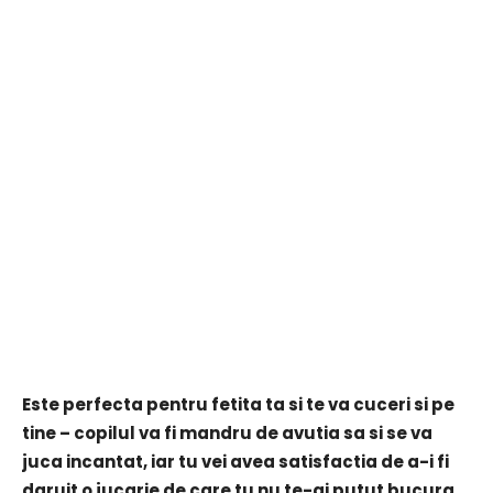
Este perfecta pentru fetita ta si te va cuceri si pe
tine – copilul va fi mandru de avutia sa si se va
juca incantat, iar tu vei avea satisfactia de a-i fi
daruit o jucarie de care tu nu te-ai putut bucura