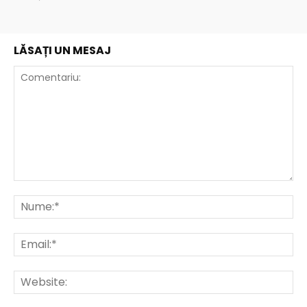
LĂSAȚI UN MESAJ
Comentariu:
Nu
Ema
Web