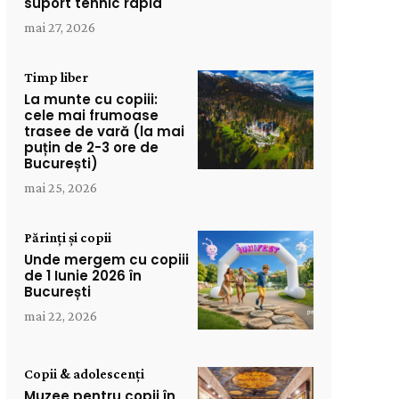
suport tehnic rapid
mai 27, 2026
Timp liber
La munte cu copiii:
cele mai frumoase
trasee de vară (la mai
puțin de 2-3 ore de
București)
mai 25, 2026
Părinți și copii
Unde mergem cu copiii
de 1 Iunie 2026 în
București
mai 22, 2026
Copii & adolescenți
Muzee pentru copii în