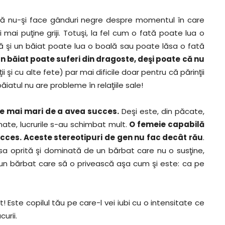
ă nu-şi face gânduri negre despre momentul în care
i mai puţine griji. Totuşi, la fel cum o fată poate lua o
ă şi un băiat poate lua o boală sau poate lăsa o fată
 un băiat poate suferi din dragoste, deşi poate că nu
eţii şi cu alte fete) par mai dificile doar pentru că părinţii
atul nu are probleme în relaţiile sale!
nse mai mari de a avea succes.
Deşi este, din păcate,
inate, lucrurile s-au schimbat mult.
O femeie capabilă
cces. Aceste stereotipuri de gen nu fac decât rău
.
sa oprită şi dominată de un bărbat care nu o susţine,
 un bărbat care să o privească aşa cum şi este: ca pe
Este copilul tău pe care-l vei iubi cu o intensitate ce
urii.