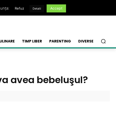
nunța:
Accept
Refuz
Detalii
ULINARE
TIMP LIBER
PARENTING
DIVERSE
 va avea bebeluşul?