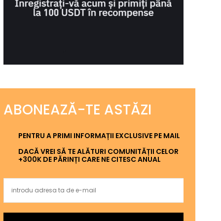
ABONEAZĂ-TE ASTĂZI
PENTRU A PRIMI INFORMAȚII EXCLUSIVE PE MAIL
DACĂ VREI SĂ TE ALĂTURI COMUNITĂȚII CELOR
+300K DE PĂRINȚI CARE NE CITESC ANUAL