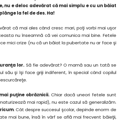
ee, nu e deloc adevărat că mai simplu e cu un băiat
plânge la fel de des. Ha!
vărat că mai ales când cresc mari, poţi vorbi mai uşor
e, aceasta nu înseamnă că vei comunica mai bine. Fetele
e mici crize (nu că un băiat la pubertate nu ar face şi
guranţa lor.
Să fie adevărat? O mamă sau un tată se
său şi îşi face griji indiferent, în special când copilul
 descurcăreţe.
mai puţine obrăznicii.
Chiar dacă uneori fetele sunt
 maturizează mai rapid), nu este cazul să generalizăm.
 oricum
. Cât despre succesul şcolar, depinde enorm de
ate mai bune, însă în vârf se află mai frecvent băieţii,