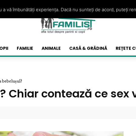
ru a vă îmbunătăți experiența. Dacă nu sunteți de acord, puteți re
OPII
FAMILIE
ANIMALE
CASĂ & GRĂDINĂ
REȚETE C
ea bebeluşul?
t? Chiar contează ce sex