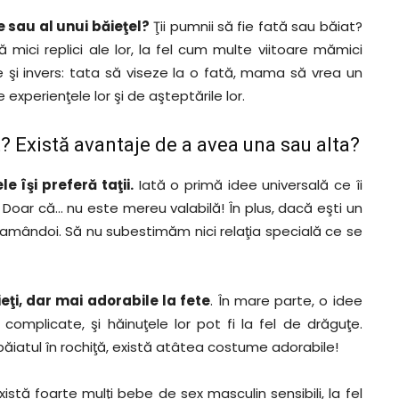
e sau al unui băieţel?
Ţii pumnii să fie fată sau băiat?
mici replici ale lor, la fel cum multe viitoare mămici
te şi invers: tata să viseze la o fată, mama să vrea un
 experienţele lor şi de aşteptările lor.
t? Există avantaje de a avea una sau alta?
e îşi preferă taţii.
Iată o primă idee universală ce îi
t. Doar că… nu este mereu valabilă! În plus, dacă eşti un
 pe amândoi. Să nu subestimăm nici relaţia specială ce se
eţi, dar mai adorabile la fete
. În mare parte, o idee
i complicate, şi hăinuţele lor pot fi la fel de drăguţe.
i băiatul în rochiţă, există atâtea costume adorabile!
xistă foarte mulţi bebe de sex masculin sensibili, la fel