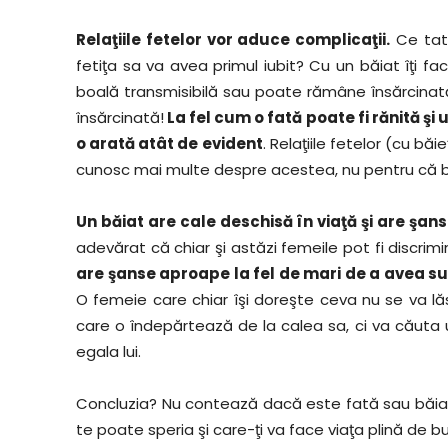
Relaţiile fetelor vor aduce complicaţii.
Ce tat
fetiţa sa va avea primul iubit? Cu un băiat îţi fac
boală transmisibilă sau poate rămâne însărcinat
însărcinată!
La fel cum o fată poate fi rănită şi
o arată atât de evident
. Relaţiile fetelor (cu băi
cunosc mai multe despre acestea, nu pentru că băi
Un băiat are cale deschisă în viaţă şi are şa
adevărat că chiar şi astăzi femeile pot fi discrim
are şanse aproape la fel de mari de a avea su
O femeie care chiar îşi doreşte ceva nu se va lă
care o îndepărtează de la calea sa, ci va căuta
egala lui.
Concluzia? Nu contează dacă este fată sau băiat! 
te poate speria şi care-ţi va face viaţa plină de buc