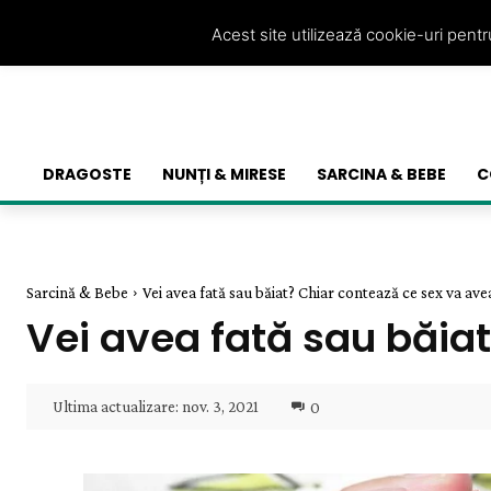
Acest site utilizează cookie-uri pent
DRAGOSTE
NUNȚI & MIRESE
SARCINA & BEBE
C
Sarcină & Bebe
Vei avea fată sau băiat? Chiar contează ce sex va av
Vei avea fată sau băia
Ultima actualizare:
nov. 3, 2021
0