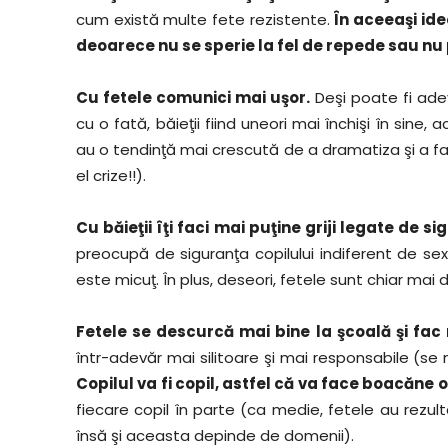
cum există multe fete rezistente.
În aceeaşi id
deoarece nu se sperie la fel de repede sau nu 
Cu fetele comunici mai uşor.
Deşi poate fi ade
cu o fată, băieţii fiind uneori mai închişi în sin
au o tendinţă mai crescută de a dramatiza şi a fac
el crize!!).
Cu băieţii îţi faci mai puţine griji legate de si
preocupă de siguranţa copilului indiferent de sexul 
este micuţ. În plus, deseori, fetele sunt chiar mai
Fetele se descurcă mai bine la şcoală şi fac 
într-adevăr mai silitoare şi mai responsabile (se
Copilul va fi copil, astfel că va face boacăne
fiecare copil în parte (ca medie, fetele au rezult
însă şi aceasta depinde de domenii).