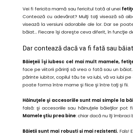
Vei fi fericita mamă sau fericitul tată al unei
fetiţ
Contează cu adevărat? Mulţi taţi visează să aibă 
visează la versiuni adorabile ale lor. Dar se poa
băiat… Fiecare îşi doreşte ceva diferit, în funcţie de
Dar contează dacă va fi fată sau băia
Băieţeii îşi iubesc cel mai mult mamele, fetiţel
face pe viitorii părinţi să vrea o fată sau un băia
părinte iubitor, copilul tău te va iubi, vă va iubi
poate forma între mame şi fiice şi între taţi şi fii.
Hăinuţele şi accesoriile sunt mai simple la băi
falsă: şi accesoriile sau hăinuţele băieţilor pot f
Mamele ştiu prea bine
: chiar dacă nu îţi îmbrac
Băieţii sunt mai robuşti şi mai rezistenţi.
Fals! E