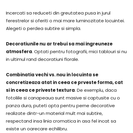
Incercati sa reduceti din greutatea pusa in jurul
ferestrelor si oferiti o mai mare luminozitate locuintei.
Alegeti o perdea subtire si simpla.
Decoratiunile nu ar trebui sa mai ingreuneze
atmosfera
. Optati pentru fotografii, mici tablouri si nu
in ultimul rand decoratiuni florale.
Combinatia vechi vs. nou in locuinta se
concretizeaza atat in ceea ce prveste forma, cat
si in ceea ce priveste textura
. De exemplu, daca
fotoliile si canapeaua sunt masive si captusite cu o
panza dura, puteti opta pentru perne decorative
realizate dintr-un material mult mai subtire,
respectand insa linia cromatica in asa fel incat sa
existe un oarecare echilibru.