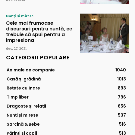
Nunți și mirese
Cele mai frumoase
discursuri pentru nuntă, ce
trebuie să spui pentru a
impresiona
dec. 27, 2021
CATEGORII POPULARE
Animale de companie
1040
Casă și grădină
1013
Rețete culinare
893
Timp liber
796
Dragoste și relații
656
Nunți și mirese
537
Sarcină & Bebe
516
Părinți și copii
513