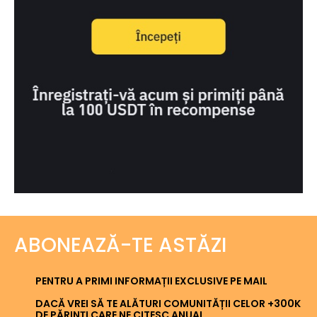
ABONEAZĂ-TE ASTĂZI
PENTRU A PRIMI INFORMAȚII EXCLUSIVE PE MAIL
DACĂ VREI SĂ TE ALĂTURI COMUNITĂȚII CELOR +300K
DE PĂRINȚI CARE NE CITESC ANUAL