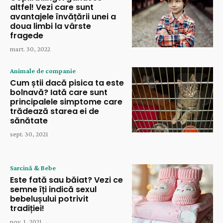
altfel! Vezi care sunt
avantajele învățării unei a
doua limbi la vârste
fragede
mart. 30, 2022
Animale de companie
Cum știi dacă pisica ta este
bolnavă? Iată care sunt
principalele simptome care
trădează starea ei de
sănătate
sept. 30, 2021
Sarcină & Bebe
Este fată sau băiat? Vezi ce
semne îți indică sexul
bebelușului potrivit
tradiției!
nov. 1, 2021