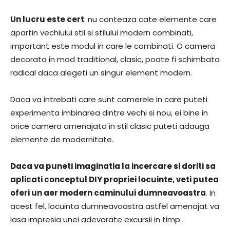
Un lucru este cert
: nu conteaza cate elemente care
apartin vechiului stil si stilului modern combinati,
important este modul in care le combinati. O camera
decorata in mod traditional, clasic, poate fi schimbata
radical daca alegeti un singur element modern.
Daca va intrebati care sunt camerele in care puteti
experimenta imbinarea dintre vechi si nou, ei bine in
orice camera amenajata in stil clasic puteti adauga
elemente de modernitate.
Daca va puneti imaginatia la incercare si doriti sa
aplicati conceptul DIY propriei locuinte, veti putea
oferi un aer modern caminului dumneavoastra
. In
acest fel, locuinta dumneavoastra astfel amenajat va
lasa impresia unei adevarate excursii in timp.