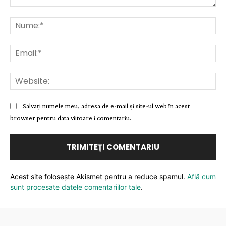
Comentariu:
Nu
Ema
Web
Salvați numele meu, adresa de e-mail și site-ul web în acest
browser pentru data viitoare i comentariu.
Acest site folosește Akismet pentru a reduce spamul.
Află cum
sunt procesate datele comentariilor tale
.