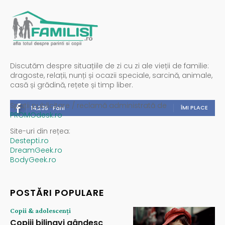
Discutăm despre situațiile de zi cu zi ale vieții de familie:
dragoste, relații, nunți și ocazii speciale, sarcină, animale,
casă și grădină, rețete și timp liber.
Spații publicitare / reclamă administrată de
ÎMI PLACE
14,235
Fani
PROMOdesk.ro
Site-uri din rețea:
Destepti.ro
DreamGeek.ro
BodyGeek.ro
POSTĂRI POPULARE
Copii & adolescenți
Copiii bilingvi gândesc