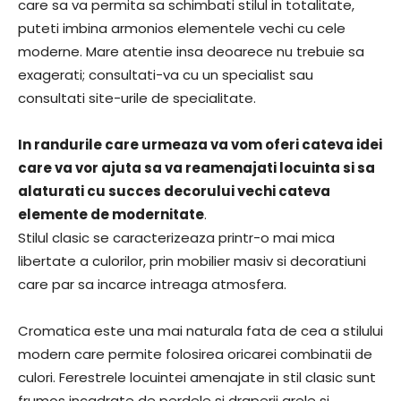
care sa va permita sa schimbati stilul in totalitate,
puteti imbina armonios elementele vechi cu cele
moderne. Mare atentie insa deoarece nu trebuie sa
exagerati; consultati-va cu un specialist sau
consultati site-urile de specialitate.
In randurile care urmeaza va vom oferi cateva idei
care va vor ajuta sa va reamenajati locuinta si sa
alaturati cu succes decorului vechi cateva
elemente de modernitate
.
Stilul clasic se caracterizeaza printr-o mai mica
libertate a culorilor, prin mobilier masiv si decoratiuni
care par sa incarce intreaga atmosfera.
Cromatica este una mai naturala fata de cea a stilului
modern care permite folosirea oricarei combinatii de
culori. Ferestrele locuintei amenajate in stil clasic sunt
frumos incadrate de perdele si draperii grele si