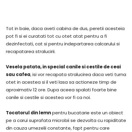
Tot in baie, daca aveti cabina de dus, peretii acesteia
pot fi si ei curatati tot cu otet atat pentru a fi
dezinfectati, cat si pentru indepartarea calcarului si
recapatarea stralucirii.
Vesela patata, in special canile si cestile de ceai
sau cafea
, isi vor recapata stralucirea daca veti turna
otet in acestea si il veti lasa sa actioneze timp de
aproximativ 12 ore. Dupa aceea spalati foarte bine
canile si cestile si acestea vor fi ca noi.
Tocatorul din lemn
pentru bucatarie este un obiect
pe a carui suprafata microbii se dezvolta cu rapiditate
din cauza umezelii constante, fapt pentru care