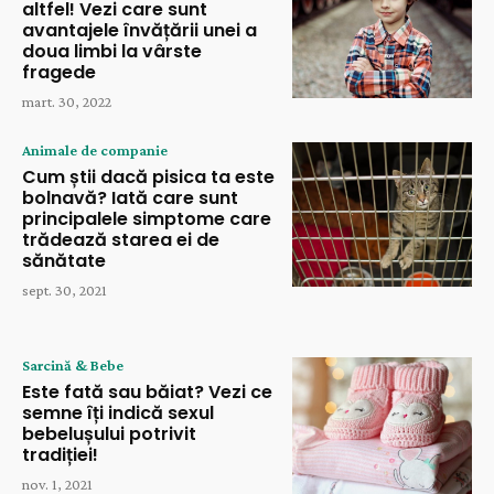
altfel! Vezi care sunt
avantajele învățării unei a
doua limbi la vârste
fragede
mart. 30, 2022
Animale de companie
Cum știi dacă pisica ta este
bolnavă? Iată care sunt
principalele simptome care
trădează starea ei de
sănătate
sept. 30, 2021
Sarcină & Bebe
Este fată sau băiat? Vezi ce
semne îți indică sexul
bebelușului potrivit
tradiției!
nov. 1, 2021