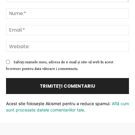
Comentariu:
Nu
Ema
Web
Salvați numele meu, adresa de e-mail și site-ul web în acest
browser pentru data viitoare i comentariu.
Acest site folosește Akismet pentru a reduce spamul.
Află cum
sunt procesate datele comentariilor tale
.