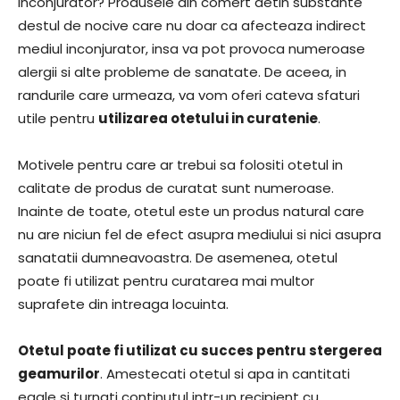
inconjurator? Produsele din comert detin substante
destul de nocive care nu doar ca afecteaza indirect
mediul inconjurator, insa va pot provoca numeroase
alergii si alte probleme de sanatate. De aceea, in
randurile care urmeaza, va vom oferi cateva sfaturi
utile pentru
utilizarea otetului in curatenie
.
Motivele pentru care ar trebui sa folositi otetul in
calitate de produs de curatat sunt numeroase.
Inainte de toate, otetul este un produs natural care
nu are niciun fel de efect asupra mediului si nici asupra
sanatatii dumneavoastra. De asemenea, otetul
poate fi utilizat pentru curatarea mai multor
suprafete din intreaga locuinta.
Otetul poate fi utilizat cu succes pentru stergerea
geamurilor
. Amestecati otetul si apa in cantitati
egale si turnati continutul intr-un recipient cu