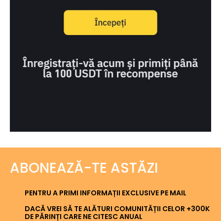
ABONEAZĂ-TE ASTĂZI
PENTRU A PRIMI INFORMAȚII EXCLUSIVE PE MAIL
DACĂ VREI SĂ TE ALĂTURI COMUNITĂȚII CELOR +300K
DE PĂRINȚI CARE NE CITESC ANUAL