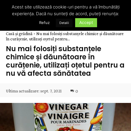
Acest site utilizează cookie-uri pentru a vă îmbunătăți
experiența. Dacă nu sunteți de acord, puteți renunța:
Accept
Refuz
Detalii
Casă și grădină
Nu mai folosiți substanțele chimice și dăunătoare
în curățenie, utilizați oțetul pentru...
Nu mai folosiți substanțele
chimice și dăunătoare în
curățenie, utilizați oțetul pentru a
nu vă afecta sănătatea
Ultima actualizare:
sept. 7, 2021
0