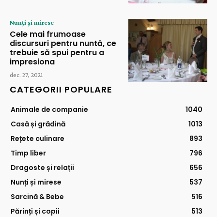
Nunți și mirese
Cele mai frumoase
discursuri pentru nuntă, ce
trebuie să spui pentru a
impresiona
dec. 27, 2021
CATEGORII POPULARE
Animale de companie
1040
Casă și grădină
1013
Rețete culinare
893
Timp liber
796
Dragoste și relații
656
Nunți și mirese
537
Sarcină & Bebe
516
Părinți și copii
513