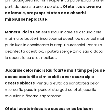
prin adaugarea intr-un recipient cu pulverizator a unei
parti de apa si a uneia de otet.
Otetul, ca si zeama
de lamaie, are proprietatea de a absorbi
mirosurile neplacute
.
Manerul de la usa
este locul in care se ascund cele
mai multe bacterii, insa tocmai acest loc este cel mai
putin luat in considerare in timpul curateniei. Pentru a
dezinfecta acest loc, il puteti sterge zilnic sau o data
la doua zile cu otet nediluat.
Jucariile celor mici stau foarte mult timp pe jos de
aceea bacteriile si microbii se vor aseza sip e
aceste obiecte
. Pentru a evita ca sanatatea celor
mici sa fie pusa in pericol, stergeti cu otet jucariile
micutilor in fiecare saptamana.
Otetul poate inlocui cu succes orice balsam