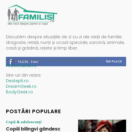
Discutăm despre situațiile de zi cu zi ale vieții de familie:
dragoste, relații, nunți și ocazii speciale, sarcină, animale,
casă și grădină, rețete și timp liber.
Spații publicitare / reclamă administrată de
ÎMI PLACE
14,235
Fani
PROMOdesk.ro
Site-uri din rețea:
Destepti.ro
DreamGeek.ro
BodyGeek.ro
POSTĂRI POPULARE
Copii & adolescenți
Copiii bilingvi gândesc