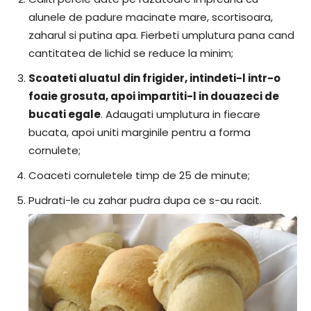
alunele de padure macinate mare, scortisoara,
zaharul si putina apa. Fierbeti umplutura pana cand
cantitatea de lichid se reduce la minim;
Scoateti aluatul din frigider, intindeti-l intr-o
foaie grosuta, apoi impartiti-l in douazeci de
bucati egale
. Adaugati umplutura in fiecare
bucata, apoi uniti marginile pentru a forma
cornulete;
Coaceti cornuletele timp de 25 de minute;
Pudrati-le cu zahar pudra dupa ce s-au racit.