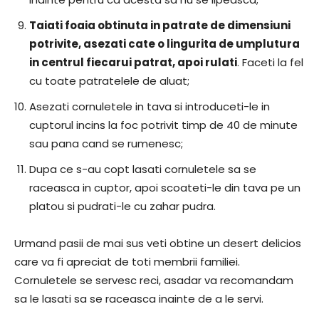
Taiati foaia obtinuta in patrate de dimensiuni
potrivite, asezati cate o lingurita de umplutura
in centrul fiecarui patrat, apoi rulati
. Faceti la fel
cu toate patratelele de aluat;
Asezati cornuletele in tava si introduceti-le in
cuptorul incins la foc potrivit timp de 40 de minute
sau pana cand se rumenesc;
Dupa ce s-au copt lasati cornuletele sa se
raceasca in cuptor, apoi scoateti-le din tava pe un
platou si pudrati-le cu zahar pudra.
Urmand pasii de mai sus veti obtine un desert delicios
care va fi apreciat de toti membrii familiei.
Cornuletele se servesc reci, asadar va recomandam
sa le lasati sa se raceasca inainte de a le servi.