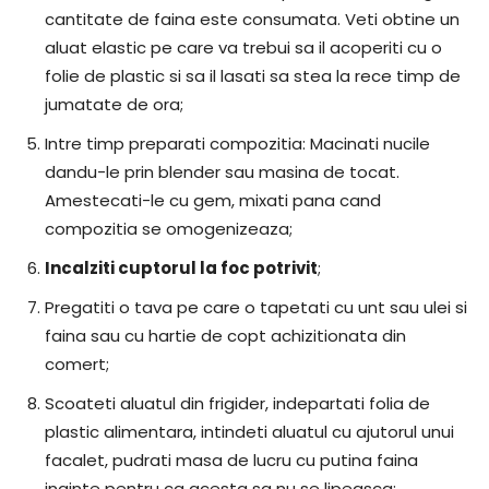
cantitate de faina este consumata. Veti obtine un
aluat elastic pe care va trebui sa il acoperiti cu o
folie de plastic si sa il lasati sa stea la rece timp de
jumatate de ora;
Intre timp preparati compozitia: Macinati nucile
dandu-le prin blender sau masina de tocat.
Amestecati-le cu gem, mixati pana cand
compozitia se omogenizeaza;
Incalziti cuptorul la foc potrivit
;
Pregatiti o tava pe care o tapetati cu unt sau ulei si
faina sau cu hartie de copt achizitionata din
comert;
Scoateti aluatul din frigider, indepartati folia de
plastic alimentara, intindeti aluatul cu ajutorul unui
facalet, pudrati masa de lucru cu putina faina
inainte pentru ca acesta sa nu se lipeasca;