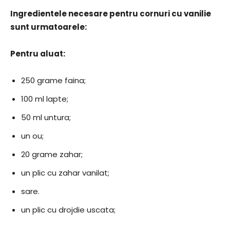
​Ingredientele necesare pentru ​cornuri cu vanilie
sunt urmatoarele:
​Pentru aluat:
250 grame faina;
100 ml lapte;
50 ml untura;
un ou;
20 grame zahar;
un plic cu zahar vanilat;
sare.
un plic cu drojdie uscata;