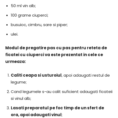
50 ml vin alb;
100 grame ciuperci;
busuioc, cimbru, sare si piper;
ulei.
​Modul de pregatire pas cu pas pentru reteta de
ficatei cu ciuperci va este prezentat in cele ce
urmeaza:
Caliti ceapa si usturoiul
, apoi adaugati restul de
legume;
Cand legumele s-au calit suficient adaugati ficateii
si vinul alb;
Lasati preparatul pe foc timp de un sfert de
ora, apoi adaugati vinul
;