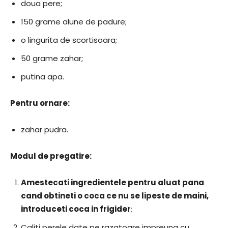
doua pere;
150 grame alune de padure;
o lingurita de scortisoara;
50 grame zahar;
putina apa.
Pentru ornare:
zahar pudra.
Modul de pregatire:
Amestecati ingredientele pentru aluat pana
cand obtineti o coca ce nu se lipeste de maini,
introduceti coca in frigider
;
Caliti perele date pe razatoare impreuna cu