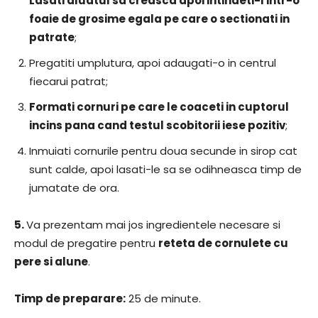
Lasati aluatul sa creasca apoi intindeti-l intr-o
foaie de grosime egala pe care o sectionati in
patrate
;
Pregatiti umplutura, apoi adaugati-o in centrul
fiecarui patrat;
Formati cornuri pe care le coaceti in cuptorul
incins pana cand testul scobitorii iese pozitiv
;
Inmuiati cornurile pentru doua secunde in sirop cat
sunt calde, apoi lasati-le sa se odihneasca timp de
jumatate de ora.
5.
Va prezentam mai jos ingredientele necesare si
modul de pregatire pentru
reteta de cornulete cu
pere si alune
.
Timp de preparare:
25 de minute.