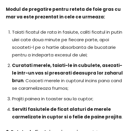
Modul de pregatire pentru reteta de foie gras cu
mar va este prezentat in cele ce urmeaza:
Taiati ficatul de rata in fasiute, caliti ficatul in putin
ulei cate doua minute pe fiecare parte, apoi
scoateti-l pe o hartie absorbanta de bucatarie
pentru a indeparta excesul de ulei;
Curatati merele, taiati-le in cubulete, asezati-
le intr-un vas si presarati deasupra lor zaharul
brun
. Coaceti merele in cuptorul incins pana cand
se caramelizeaza frumos;
Prajiti painea in toaster sau la cuptor;
Serviti fasiutele de ficat alaturi de merele
carmelizate in cuptor si o felie de paine prajita
.