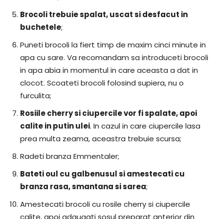
Brocoli trebuie spalat, uscat si desfacut in
buchetele
;
Puneti brocoli la fiert timp de maxim cinci minute in
apa cu sare. Va recomandam sa introduceti brocoli
in apa abia in momentul in care aceasta a dat in
clocot. Scoateti brocoli folosind supiera, nu o
furculita;
Rosiile cherry si ciupercile vor fi spalate, apoi
calite in putin ulei
. In cazul in care ciupercile lasa
prea multa zeama, aceastra trebuie scursa;
Radeti branza Emmentaler;
Bateti oul cu galbenusul si amestecati cu
branza rasa, smantana si sarea
;
Amestecati brocoli cu rosile cherry si ciupercile
calite, apoi adaugati sosul preparat anterior din