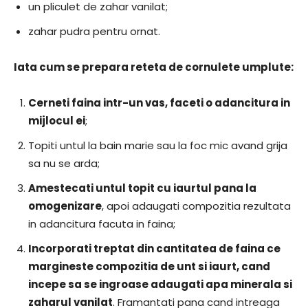
un pliculet de zahar vanilat;
zahar pudra pentru ornat.
Iata cum se prepara reteta de cornulete umplute:
Cerneti faina intr-un vas, faceti o adancitura in
mijlocul ei
;
Topiti untul la bain marie sau la foc mic avand grija
sa nu se arda;
Amestecati untul topit cu iaurtul pana la
omogenizare
, apoi adaugati compozitia rezultata
in adancitura facuta in faina;
Incorporati treptat din cantitatea de faina ce
margineste compozitia de unt si iaurt, cand
incepe sa se ingroase adaugati apa minerala si
zaharul vanilat
. Framantati pana cand intreaga