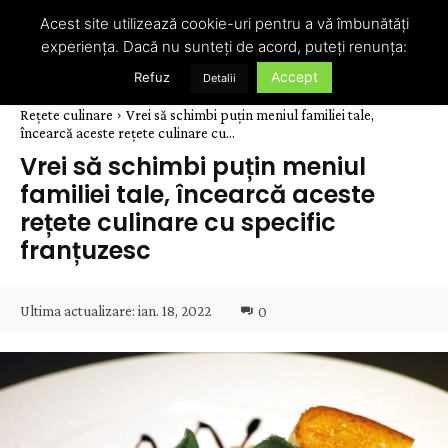
Acest site utilizează cookie-uri pentru a vă îmbunătăți
experiența. Dacă nu sunteți de acord, puteți renunța:
Accept
Refuz
Detalii
Rețete culinare
Vrei să schimbi puțin meniul familiei tale,
încearcă aceste rețete culinare cu...
Vrei să schimbi puțin meniul
familiei tale, încearcă aceste
rețete culinare cu specific
franțuzesc
Ultima actualizare:
ian. 18, 2022
0