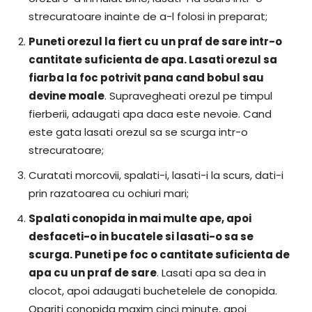
strecuratoare inainte de a-l folosi in preparat;
Puneti orezul la fiert cu un praf de sare intr-o
cantitate suficienta de apa. Lasati orezul sa
fiarba la foc potrivit pana cand bobul sau
devine moale
. Supravegheati orezul pe timpul
fierberii, adaugati apa daca este nevoie. Cand
este gata lasati orezul sa se scurga intr-o
strecuratoare;
Curatati morcovii, spalati-i, lasati-i la scurs, dati-i
prin razatoarea cu ochiuri mari;
Spalati conopida in mai multe ape, apoi
desfaceti-o in bucatele si lasati-o sa se
scurga. Puneti pe foc o cantitate suficienta de
apa cu un praf de sare
. Lasati apa sa dea in
clocot, apoi adaugati buchetelele de conopida.
Opariti conopida maxim cinci minute, apoi