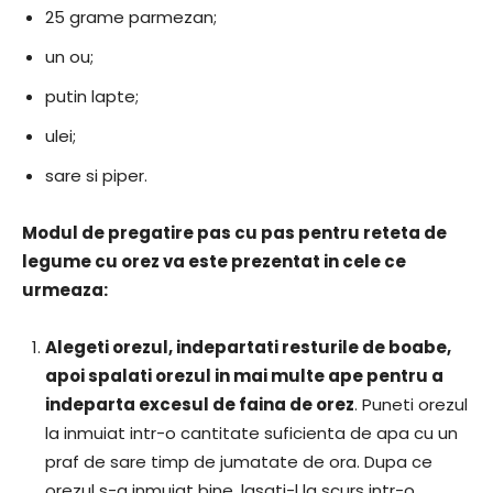
25 grame parmezan;
un ou;
putin lapte;
ulei;
sare si piper.
Modul de pregatire pas cu pas pentru reteta de
legume cu orez va este prezentat in cele ce
urmeaza:
Alegeti orezul, indepartati resturile de boabe,
apoi spalati orezul in mai multe ape pentru a
indeparta excesul de faina de orez
. Puneti orezul
la inmuiat intr-o cantitate suficienta de apa cu un
praf de sare timp de jumatate de ora. Dupa ce
orezul s-a inmuiat bine, lasati-l la scurs intr-o