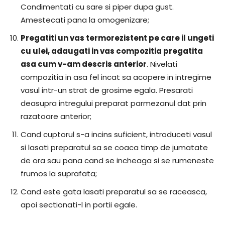
Condimentati cu sare si piper dupa gust.
Amestecati pana la omogenizare;
Pregatiti un vas termorezistent pe care il ungeti
cu ulei, adaugati in vas compozitia pregatita
asa cum v-am descris anterior
. Nivelati
compozitia in asa fel incat sa acopere in intregime
vasul intr-un strat de grosime egala. Presarati
deasupra intregului preparat parmezanul dat prin
razatoare anterior;
Cand cuptorul s-a incins suficient, introduceti vasul
si lasati preparatul sa se coaca timp de jumatate
de ora sau pana cand se incheaga si se rumeneste
frumos la suprafata;
Cand este gata lasati preparatul sa se raceasca,
apoi sectionati-l in portii egale.