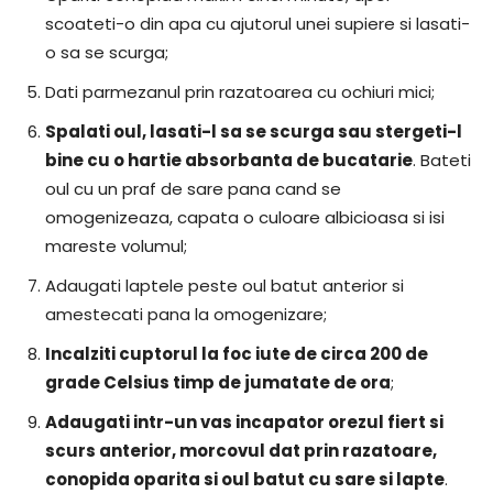
scoateti-o din apa cu ajutorul unei supiere si lasati-
o sa se scurga;
Dati parmezanul prin razatoarea cu ochiuri mici;
Spalati oul, lasati-l sa se scurga sau stergeti-l
bine cu o hartie absorbanta de bucatarie
. Bateti
oul cu un praf de sare pana cand se
omogenizeaza, capata o culoare albicioasa si isi
mareste volumul;
Adaugati laptele peste oul batut anterior si
amestecati pana la omogenizare;
Incalziti cuptorul la foc iute de circa 200 de
grade Celsius timp de jumatate de ora
;
Adaugati intr-un vas incapator orezul fiert si
scurs anterior, morcovul dat prin razatoare,
conopida oparita si oul batut cu sare si lapte
.