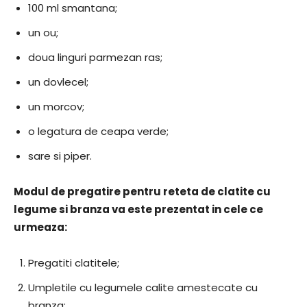
100 ml smantana;
un ou;
doua linguri parmezan ras;
un dovlecel;
un morcov;
o legatura de ceapa verde;
sare si piper.
Modul de pregatire pentru reteta de clatite cu
legume si branza va este prezentat in cele ce
urmeaza:
Pregatiti clatitele;
Umpletile cu legumele calite amestecate cu
branza;