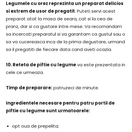
Legumele cu orez reprezinta un preparat delicios
si extrem de usor de pregatit
. Puteti servi acest
preparat atat la masa de seara, cat si la cea de
pranz, dar si ca gustare intre mese. Va recomandam
sa incercati preparatul si va garantam ca gustul sau o
sa va cucereasca inca de la prima degustare, urmand
sa il pregatiti de fiecare data cand aveti ocazia.
10.
Reteta de piftie cu legume
va este prezentata in
cele ce urmeaza.
Timp de preparare:
patruzeci de minute.
Ingredientele necesare pentru patru portii de
piftie cu legume sunt urmatoarele:
opt oua de prepelita;