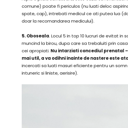
comune) poate fi periculos (nu luati deloc aspirin
spate, cap), intrebati medicul ce ati putea lua (do
doar la recomandarea medicului).
5. Oboseala
. Locul 5 in top 10 lucruri de evitat 
muncind la birou, dupa care sa trebaluiti prin casa!
cei apropiati.
Nu intarziati concediul prenatal –
mai util, a va odihni inainte de nastere este a
incercati sa luati masuri eficiente pentru un somn
intuneric si liniste, aerisire).