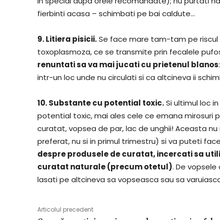
in special dupa orele recomandate); nu purtati hain
fierbinti acasa – schimbati pe bai caldute…
9. Litiera pisicii.
Se face mare tam-tam pe riscul re
toxoplasmoza, ce se transmite prin fecalele pufos
renuntati sa va mai jucati cu prietenul blanos
intr-un loc unde nu circulati si ca altcineva ii schimb
10. Substante cu potential toxic.
Si ultimul loc i
potential toxic, mai ales cele ce emana mirosuri 
curatat, vopsea de par, lac de unghii! Aceasta nu
preferat, nu si in primul trimestru) si va puteti fac
despre produsele de curatat, incercati sa utili
curatat naturale (precum otetul)
. De vopsele 
lasati pe altcineva sa vopseasca sau sa varuiasca 
Articolul precedent