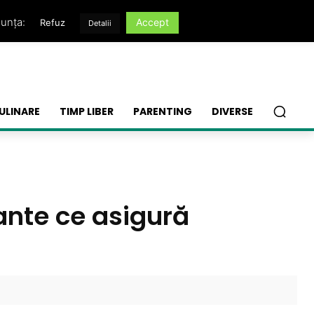
nunța:
Accept
Refuz
Detalii
ULINARE
TIMP LIBER
PARENTING
DIVERSE
tante ce asigură