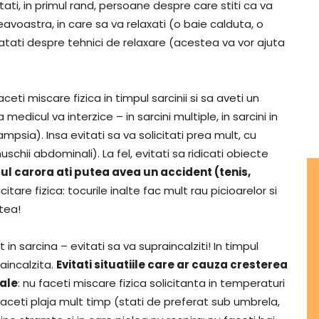
itati, in primul rand, persoane despre care stiti ca va
avoastra, in care sa va relaxati (o baie calduta, o
nvatati despre tehnici de relaxare (acestea va vor ajuta
eti miscare fizica in timpul sarcinii si sa aveti un
edicul va interzice – in sarcini multiple, in sarcini in
ia). Insa evitati sa va solicitati prea mult, cu
 muschii abdominali). La fel, evitati sa ridicati obiecte
mpul carora ati putea avea un accident (tenis,
citare fizica: tocurile inalte fac mult rau picioarelor si
stea!
t in sarcina – evitati sa va supraincalziti! In timpul
raincalzita.
Evitati situatiile care ar cauza cresterea
rale
: nu faceti miscare fizica solicitanta in temperaturi
faceti plaja mult timp (stati de preferat sub umbrela,