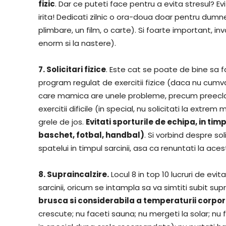
fizic
. Dar ce puteti face pentru a evita stresul? Ev
irita! Dedicati zilnic o ora-doua doar pentru dumne
plimbare, un film, o carte). Si foarte important, i
enorm si la nastere).
7. Solicitari fizice
. Este cat se poate de bine sa fac
program regulat de exercitii fizice (daca nu cumva m
care mamica are unele probleme, precum preeclamps
exercitii dificile (in special, nu solicitati la extrem
grele de jos.
Evitati sporturile de echipa, in ti
baschet, fotbal, handbal)
. Si vorbind despre soli
spatelui in timpul sarcinii, asa ca renuntati la ace
8. Supraincalzire.
Locul 8 in top 10 lucruri de evita
sarcinii, oricum se intampla sa va simtiti subit sup
brusca si considerabila a temperaturii corpo
crescute; nu faceti sauna; nu mergeti la solar; nu 