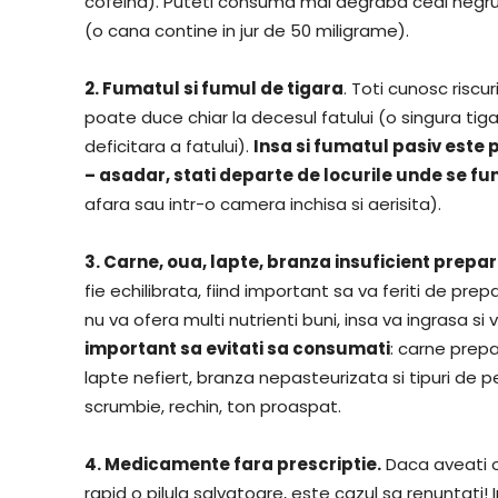
cofeina). Puteti consuma mai degraba ceai negru
(o cana contine in jur de 50 miligrame).
2. Fumatul si fumul de tigara
. Toti cunosc riscu
poate duce chiar la decesul fatului (o singura t
deficitara a fatului).
Insa si fumatul pasiv este
– asadar, stati departe de locurile unde se f
afara sau intr-o camera inchisa si aerisita).
3. Carne, oua, lapte, branza insuficient prepar
fie echilibrata, fiind important sa va feriti de pr
nu va ofera multi nutrienti buni, insa va ingrasa s
important sa evitati sa consumati
: carne prep
lapte nefiert, branza nepasteurizata si tipuri de
scrumbie, rechin, ton proaspat.
4. Medicamente fara prescriptie.
Daca aveati ob
rapid o pilula salvatoare, este cazul sa renuntati!