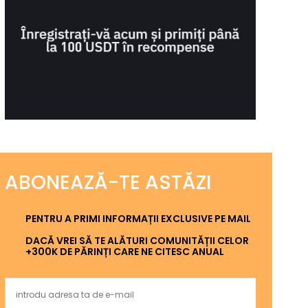
ABONEAZĂ-TE ASTĂZI
PENTRU A PRIMI INFORMAȚII EXCLUSIVE PE MAIL
DACĂ VREI SĂ TE ALĂTURI COMUNITĂȚII CELOR
+300K DE PĂRINȚI CARE NE CITESC ANUAL