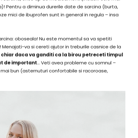
a)! Pentru a diminua durerile date de sarcina (burta,
ze mici de ibuprofen sunt in general in regula – insa
in sarcina: oboseala! Nu este momentul sa va spetiti
 Menajati-va si cereti ajutor in treburile casnice de la
 chiar daca va ganditi ca la birou petreceti timpul
tat de important
… Veti avea probleme cu somnul –
 mai bun (asternuturi confortabile si racoroase,