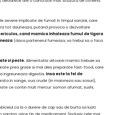
, deoarece are o cantitate mult scazuta de cofeina
rile severe implicate de fumat in timpul sarcinii, care
igara tot dauneaza, putand provoca o dezvoltare
 periculos, cand mamica inhaleaza fumul de tigara
umeaza
(daca partenerul fumeaza, va trebui sa o faca
ate si peste.
Alimentatia viitoarei mamici trebuie sa
eparate prea grase si mai ales preparate fast-food, care
i va ingreuneaza digestia.
Insa este la fel de
arata in sange, oua crude (in maioneza sau sosuri),
 peste ce contin mult mercur: somon afumat, sushi,
iceiul ca la o durere de cap sau de burta sa luati
 In sarcina, orice tip de medicament (inclusiv cele mai