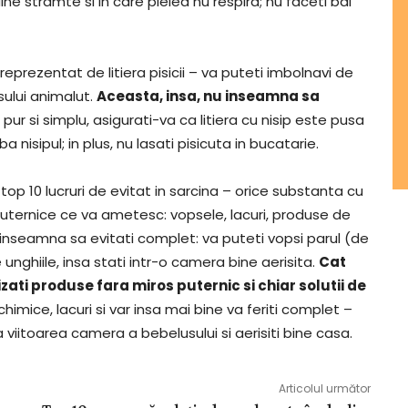
e stramte si in care pielea nu respira; nu faceti bai
prezentat de litiera pisicii – va puteti imbolnavi de
ului animalut.
Aceasta, insa, nu inseamna sa
: pur si simplu, asigurati-va ca litiera cu nisip este pusa
a nisipul; in plus, nu lasati pisicuta in bucatarie.
n top 10 lucruri de evitat in sarcina – orice substanta cu
puternice ce va ametesc: vopsele, lacuri, produse de
 inseamna sa evitati complet: va puteti vopsi parul (de
e unghiile, insa stati intr-o camera bine aerisita.
Cat
zati produse fara miros puternic si chiar solutii de
chimice, lacuri si var insa mai bine va feriti complet –
viitoarea camera a bebelusului si aerisiti bine casa.
Articolul următor