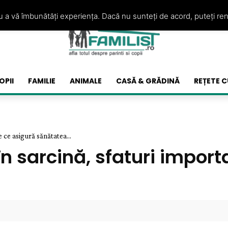
ru a vă îmbunătăți experiența. Dacă nu sunteți de acord, puteți re
OPII
FAMILIE
ANIMALE
CASĂ & GRĂDINĂ
REȚETE C
e ce asigură sănătatea...
 în sarcină, sfaturi impor