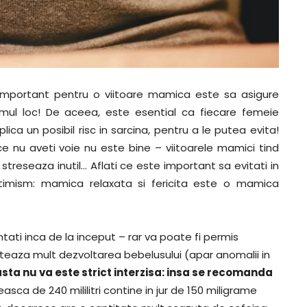
important pentru o viitoare mamica este sa asigure
imul loc! De aceea, este esential ca fiecare femeie
ica un posibil risc in sarcina, pentru a le putea evita!
la ce nu aveti voie nu este bine – viitoarele mamici tind
 streseaza inutil… Aflati ce este important sa evitati in
ptimism: mamica relaxata si fericita este o mamica
tati inca de la inceput – rar va poate fi permis
eaza mult dezvoltarea bebelusului (apar anomalii in
sta nu va este strict interzisa: insa se recomanda
asca de 240 mililitri contine in jur de 150 miligrame