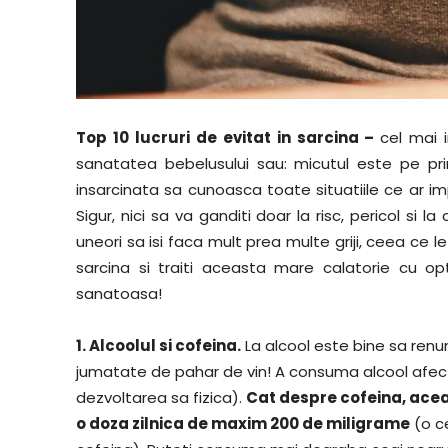
Top 10 lucruri de evitat in sarcina –
cel mai 
sanatatea bebelusului sau: micutul este pe pr
insarcinata sa cunoasca toate situatiile ce ar impl
Sigur, nici sa va ganditi doar la risc, pericol si 
uneori sa isi faca mult prea multe griji, ceea ce le
sarcina si traiti aceasta mare calatorie cu o
sanatoasa!
1. Alcoolul si cofeina.
La alcool este bine sa renun
jumatate de pahar de vin! A consuma alcool afect
dezvoltarea sa fizica).
Cat despre cofeina, acea
o doza zilnica de maxim 200 de miligrame
(o ce