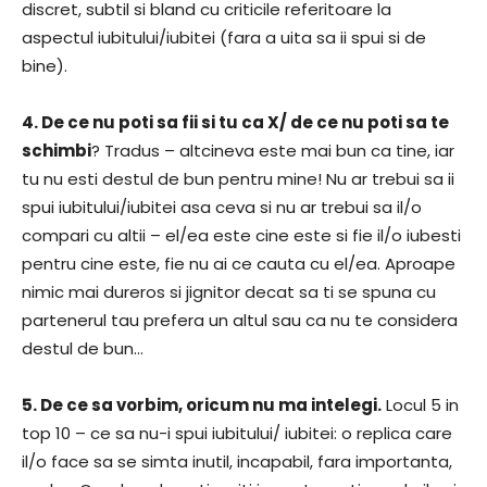
discret, subtil si bland cu criticile referitoare la
aspectul iubitului/iubitei (fara a uita sa ii spui si de
bine).
4. De ce nu poti sa fii si tu ca X/ de ce nu poti sa te
schimbi
? Tradus – altcineva este mai bun ca tine, iar
tu nu esti destul de bun pentru mine! Nu ar trebui sa ii
spui iubitului/iubitei asa ceva si nu ar trebui sa il/o
compari cu altii – el/ea este cine este si fie il/o iubesti
pentru cine este, fie nu ai ce cauta cu el/ea. Aproape
nimic mai dureros si jignitor decat sa ti se spuna cu
partenerul tau prefera un altul sau ca nu te considera
destul de bun…
5. De ce sa vorbim, oricum nu ma intelegi.
Locul 5 in
top 10 – ce sa nu-i spui iubitului/ iubitei: o replica care
il/o face sa se simta inutil, incapabil, fara importanta,