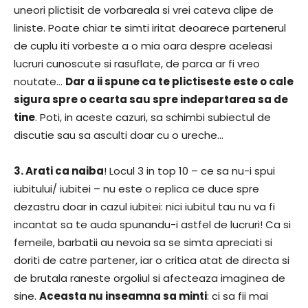
uneori plictisit de vorbareala si vrei cateva clipe de
liniste. Poate chiar te simti iritat deoarece partenerul
de cuplu iti vorbeste a o mia oara despre aceleasi
lucruri cunoscute si rasuflate, de parca ar fi vreo
noutate…
Dar a ii spune ca te plictiseste este o cale
sigura spre o cearta sau spre indepartarea sa de
tine
. Poti, in aceste cazuri, sa schimbi subiectul de
discutie sau sa asculti doar cu o ureche…
3. Arati ca naiba
! Locul 3 in top 10 – ce sa nu-i spui
iubitului/ iubitei – nu este o replica ce duce spre
dezastru doar in cazul iubitei: nici iubitul tau nu va fi
incantat sa te auda spunandu-i astfel de lucruri! Ca si
femeile, barbatii au nevoia sa se simta apreciati si
doriti de catre partener, iar o critica atat de directa si
de brutala raneste orgoliul si afecteaza imaginea de
sine.
Aceasta nu inseamna sa minti
: ci sa fii mai