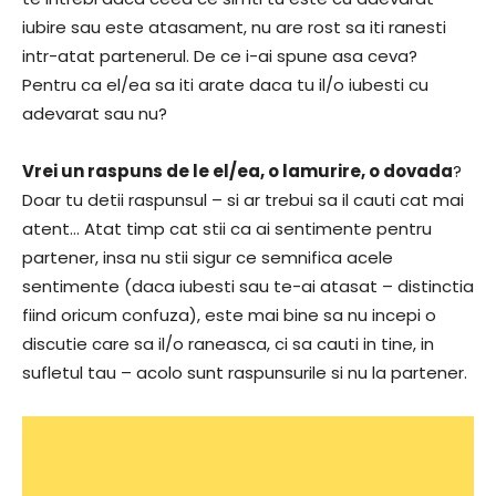
iubire sau este atasament, nu are rost sa iti ranesti
intr-atat partenerul. De ce i-ai spune asa ceva?
Pentru ca el/ea sa iti arate daca tu il/o iubesti cu
adevarat sau nu?
Vrei un raspuns de le el/ea, o lamurire, o dovada
?
Doar tu detii raspunsul – si ar trebui sa il cauti cat mai
atent… Atat timp cat stii ca ai sentimente pentru
partener, insa nu stii sigur ce semnifica acele
sentimente (daca iubesti sau te-ai atasat – distinctia
fiind oricum confuza), este mai bine sa nu incepi o
discutie care sa il/o raneasca, ci sa cauti in tine, in
sufletul tau – acolo sunt raspunsurile si nu la partener.