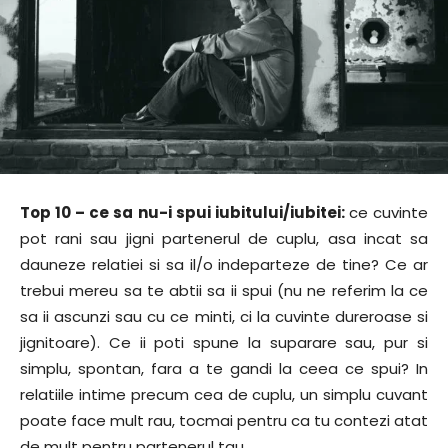
Top 10 – ce sa nu-i spui iubitului/iubitei:
ce cuvinte
pot rani sau jigni partenerul de cuplu, asa incat sa
dauneze relatiei si sa il/o indeparteze de tine? Ce ar
trebui mereu sa te abtii sa ii spui (nu ne referim la ce
sa ii ascunzi sau cu ce minti, ci la cuvinte dureroase si
jignitoare). Ce ii poti spune la suparare sau, pur si
simplu, spontan, fara a te gandi la ceea ce spui? In
relatiile intime precum cea de cuplu, un simplu cuvant
poate face mult rau, tocmai pentru ca tu contezi atat
de mult pentru partenerul tau…