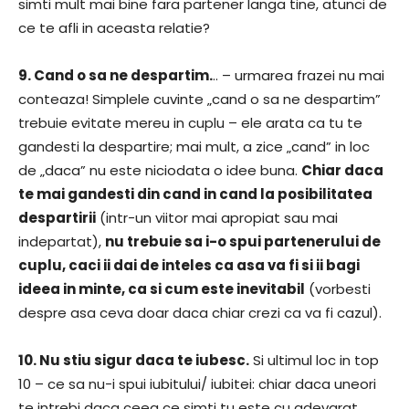
simti mult mai bine fara partener langa tine, atunci de
ce te afli in aceasta relatie?
9. Cand o sa ne despartim.
.. – urmarea frazei nu mai
conteaza! Simplele cuvinte „cand o sa ne despartim”
trebuie evitate mereu in cuplu – ele arata ca tu te
gandesti la despartire; mai mult, a zice „cand” in loc
de „daca” nu este niciodata o idee buna.
Chiar daca
te mai gandesti din cand in cand la posibilitatea
despartirii
(intr-un viitor mai apropiat sau mai
indepartat),
nu trebuie sa i-o spui partenerului de
cuplu, caci ii dai de inteles ca asa va fi si ii bagi
ideea in minte, ca si cum este inevitabil
(vorbesti
despre asa ceva doar daca chiar crezi ca va fi cazul).
10. Nu stiu sigur daca te iubesc.
Si ultimul loc in top
10 – ce sa nu-i spui iubitului/ iubitei: chiar daca uneori
te intrebi daca ceea ce simti tu este cu adevarat