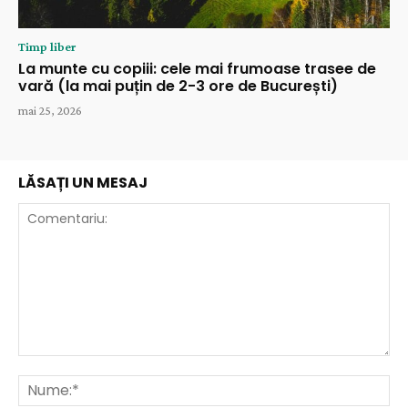
Timp liber
La munte cu copiii: cele mai frumoase trasee de
vară (la mai puțin de 2-3 ore de București)
mai 25, 2026
LĂSAȚI UN MESAJ
Comentariu:
Nu