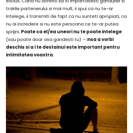
exclus. Cand nu doresti sa iti impartasesti gandurile si
trairile partenerului si mai mult, ii spui ca nu te-ar
intelege, ii transmiti de fapt ca nu sunteti apropiati, ca
nu ai incredere si nu este persoana ce te-ar putea
sprijini.
Poate ca el/ea uneori nu te poate intelege
(sau poate doar asa gandesti tu) – i
nsa a vorbi
deschis si a i te destainui este important pentru
intimitatea voastra
.