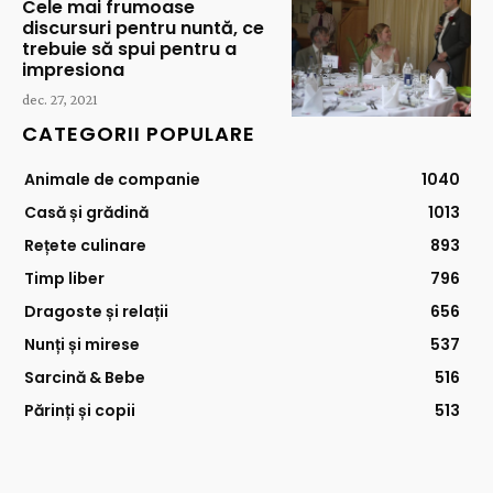
Cele mai frumoase
discursuri pentru nuntă, ce
trebuie să spui pentru a
impresiona
dec. 27, 2021
CATEGORII POPULARE
Animale de companie
1040
Casă și grădină
1013
Rețete culinare
893
Timp liber
796
Dragoste și relații
656
Nunți și mirese
537
Sarcină & Bebe
516
Părinți și copii
513