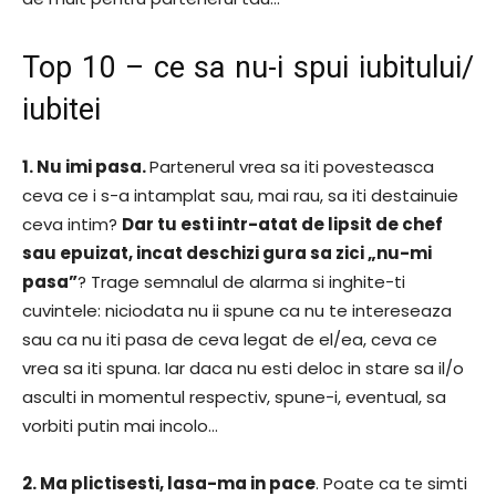
Top 10 – ce sa nu-i spui iubitului/
iubitei
1. Nu imi pasa.
Partenerul vrea sa iti povesteasca
ceva ce i s-a intamplat sau, mai rau, sa iti destainuie
ceva intim?
Dar tu esti intr-atat de lipsit de chef
sau epuizat, incat deschizi gura sa zici „nu-mi
pasa”
? Trage semnalul de alarma si inghite-ti
cuvintele: niciodata nu ii spune ca nu te intereseaza
sau ca nu iti pasa de ceva legat de el/ea, ceva ce
vrea sa iti spuna. Iar daca nu esti deloc in stare sa il/o
asculti in momentul respectiv, spune-i, eventual, sa
vorbiti putin mai incolo…
2. Ma plictisesti, lasa-ma in pace
. Poate ca te simti