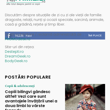
Discutăm despre situațiile de zi cu zi ale vieții de familie:
dragoste, relații, nunți și ocazii speciale, sarcină, animale,
casă și grădină, rețete și timp liber.
Spații publicitare / reclamă administrată de
ÎMI PLACE
14,235
Fani
PROMOdesk.ro
Site-uri din rețea:
Destepti.ro
DreamGeek.ro
BodyGeek.ro
POSTĂRI POPULARE
Copii & adolescenți
Copiii bilingvi gândesc
altfel! Vezi care sunt
avantajele învățării unei a
doua limbi la vârste