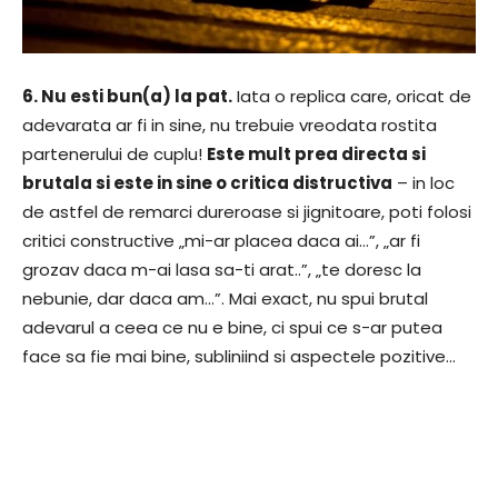
6. Nu esti bun(a) la pat.
Iata o replica care, oricat de
adevarata ar fi in sine, nu trebuie vreodata rostita
partenerului de cuplu!
Este mult prea directa si
brutala si este in sine o critica distructiva
– in loc
de astfel de remarci dureroase si jignitoare, poti folosi
critici constructive „mi-ar placea daca ai…”, „ar fi
grozav daca m-ai lasa sa-ti arat..”, „te doresc la
nebunie, dar daca am…”. Mai exact, nu spui brutal
adevarul a ceea ce nu e bine, ci spui ce s-ar putea
face sa fie mai bine, subliniind si aspectele pozitive…