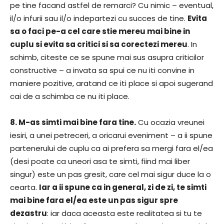
pe tine facand astfel de remarci? Cu nimic – eventual,
il/o infurii sau il/o indepartezi cu succes de tine.
Evita
sa o faci pe-a cel care stie mereu mai bine in
cuplu si evita sa critici si sa corectezi mereu
. In
schimb, citeste ce se spune mai sus asupra criticilor
constructive – a invata sa spui ce nu iti convine in
maniere pozitive, aratand ce iti place si apoi sugerand
cai de a schimba ce nu iti place.
8. M-as simti mai bine fara tine.
Cu ocazia vreunei
iesiri, a unei petreceri, a oricarui eveniment – a ii spune
partenerului de cuplu ca ai prefera sa mergi fara el/ea
(desi poate ca uneori asa te simti, fiind mai liber
singur) este un pas gresit, care cel mai sigur duce la o
cearta.
Iar a ii spune ca in general, zi de zi, te simti
mai bine fara el/ea este un pas sigur spre
dezastru
: iar daca aceasta este realitatea si tu te