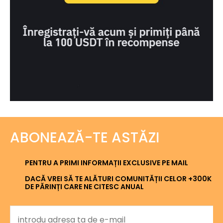
ABONEAZĂ-TE ASTĂZI
PENTRU A PRIMI INFORMAȚII EXCLUSIVE PE MAIL
DACĂ VREI SĂ TE ALĂTURI COMUNITĂȚII CELOR +300K
DE PĂRINȚI CARE NE CITESC ANUAL