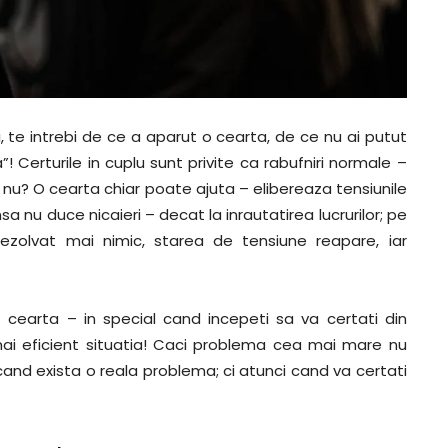
, te intrebi de ce a aparut o cearta, de ce nu ai putut
”! Certurile in cuplu sunt privite ca rabufniri normale –
i, nu? O cearta chiar poate ajuta – elibereaza tensiunile
sa nu duce nicaieri – decat la inrautatirea lucrurilor; pe
ezolvat mai nimic, starea de tensiune reapare, iar
 cearta – in special cand incepeti sa va certati din
 mai eficient situatia! Caci problema cea mai mare nu
 cand exista o reala problema; ci atunci cand va certati