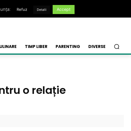
nunța:
Accept
Refuz
Detalii
ULINARE
TIMP LIBER
PARENTING
DIVERSE
ntru o relație