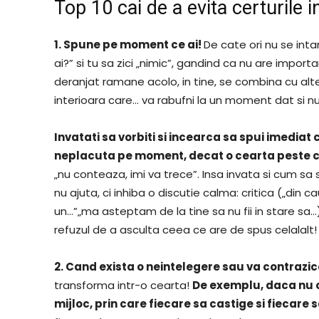
Top 10 cai de a evita certurile i
1. Spune pe moment ce ai!
De cate ori nu se inta
ai?” si tu sa zici „nimic”, gandind ca nu are import
deranjat ramane acolo, in tine, se combina cu alte
interioara care… va rabufni la un moment dat si nu
Invatati sa vorbiti si incearca sa spui imediat 
neplacuta pe moment, decat o cearta peste 
„nu conteaza, imi va trece”. Insa invata si cum sa sp
nu ajuta, ci inhiba o discutie calma: critica („din 
un…”„ma asteptam de la tine sa nu fii in stare sa…)
refuzul de a asculta ceea ce are de spus celalalt!
2. Cand exista o neintelegere sau va contrazi
transforma intr-o cearta!
De exemplu, daca nu ca
mijloc, prin care fiecare sa castige si fiecare 