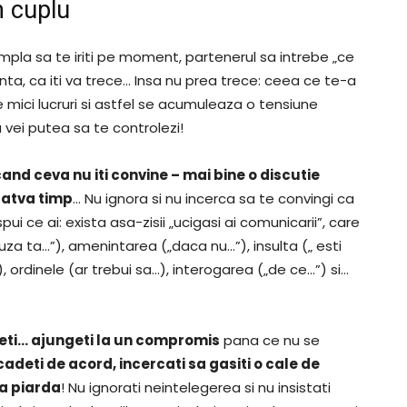
n cuplu
mpla sa te iriti pe moment, partenerul sa intrebe „ce
anta, ca iti va trece… Insa nu prea trece: ceea ce te-a
 mici lucruri si astfel se acumuleaza o tensiune
 vei putea sa te controlezi!
cand ceva nu iti convine – mai bine o discutie
catva timp
… Nu ignora si nu incerca sa te convingi ca
ui ce ai: exista asa-zisii „ucigasi ai comunicarii”, care
cauza ta…”), amenintarea („daca nu…”), insulta („ esti
, ordinele (ar trebui sa…), interogarea („de ce…”) si…
ceti… ajungeti la un compromis
pana ce nu se
deti de acord, incercati sa gasiti o cale de
sa piarda
! Nu ignorati neintelegerea si nu insistati