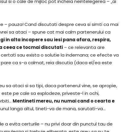
l si o cale de mijloc pot incheia neintelegerea – „ai
ile – pauza!
Cand discutati despre ceva si simti ca mai
 ca vrei sa ataci – spune cat mai calm partenerului ca
gi in alta incapere sau iesi pana afara, respira,
a ceea ce tocmai discutati
– ce relevanta are
certati sau exista o solutie la indemana; ce efecte va
 pare ca s-a calmat, reia discutia (daca el/ea este
u sa ataci si sa tipi, daca partenerul vine, se apropie,
 este pe cale sa explodeze, priveste-l in ochi,
rbiti…
Mentineti mereu, nu numai cand o cearta e
i unul langa altul, tineti-va de mana, sarutati-va…
de a evita certurile – nu privi doar din punctul tau de
umuleaza si trebuie eliberata, este greu sa nu te