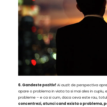
6. Gandeste pozitiv!
Ai auzit de perspectiva apre
apare o problema in viata ta si mai ales in cuplu, e
probleme – e ca si cum, daca ceva este rau, totu
concentrezi, atunci cand exista o problema, p