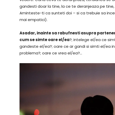
gandesti doar la tine, la ce te deranjeaza pe tine,
Aminteste-ti ca sunteti doi – si ca trebuie sa ince
mai empatici).
Asadar, inainte sa rabufnesti asupra parteneru
cum se simte oare el/ea
?; intelege el/ea ce sim
gandeste el/ea?; oare ce ar gandi si simti el/ea i
problema?; oare ce vrea el/ea?…