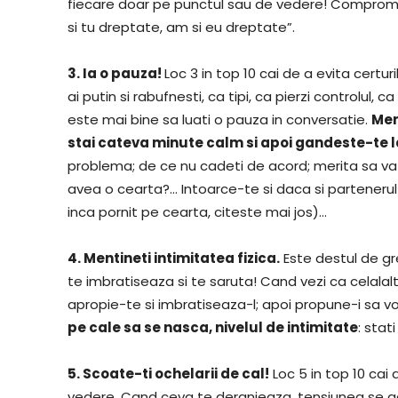
fiecare doar pe punctul sau de vedere! Compromisu
si tu dreptate, am si eu dreptate”.
3. Ia o pauza!
Loc 3 in top 10 cai de a evita certur
ai putin si rabufnesti, ca tipi, ca pierzi controlul,
este mai bine sa luati o pauza in conversatie.
Mer
stai cateva minute calm si apoi gandeste-te l
problema; de ce nu cadeti de acord; merita sa va 
avea o cearta?… Intoarce-te si daca si partenerul
inca pornit pe cearta, citeste mai jos)…
4. Mentineti intimitatea fizica.
Este destul de gre
te imbratiseaza si te saruta! Cand vezi ca celalalt
apropie-te si imbratiseaza-l; apoi propune-i sa vo
pe cale sa se nasca, nivelul de intimitate
: stat
5. Scoate-ti ochelarii de cal!
Loc 5 in top 10 cai 
vedere. Cand ceva te deranjeaza, tensiunea se ac