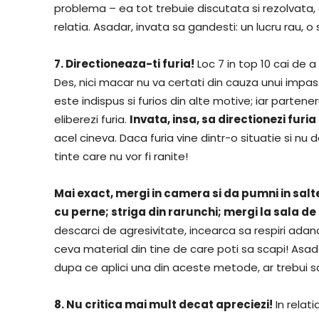
problema – ea tot trebuie discutata si rezolvata, ci
relatia. Asadar, invata sa gandesti: un lucru rau, o 
7. Directioneaza-ti furia!
Loc 7 in top 10 cai de a
Des, nici macar nu va certati din cauza unui impas a
este indispus si furios din alte motive; iar parten
eliberezi furia.
Invata, insa, sa directionezi furia
acel cineva. Daca furia vine dintr-o situatie si n
tinte care nu vor fi ranite!
Mai exact, mergi in camera si da pumni in salt
cu perne; striga din rarunchi; mergi la sala de
descarci de agresivitate, incearca sa respiri adanc
ceva material din tine de care poti sa scapi! Asad
dupa ce aplici una din aceste metode, ar trebui s
8. Nu critica mai mult decat apreciezi!
In relati