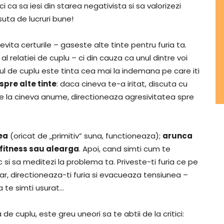
 ca sa iesi din starea negativista si sa valorizezi
suta de lucruri bune!
 evita certurile – gaseste alte tinte pentru furia ta.
l relatiei de cuplu – ci din cauza ca unul dintre voi
erul de cuplu este tinta cea mai la indemana pe care iti
 spre alte tinte
: daca cineva te-a iritat, discuta cu
u de la cineva anume, directioneaza agresivitatea spre
ea
(oricat de „primitiv” suna, functioneaza);
arunca
 fitness sau alearga
. Apoi, cand simti cum te
 si sa meditezi la problema ta. Priveste-ti furia ce pe
ar, directioneaza-ti furia si evacueaza tensiunea –
a te simti usurat…
a de cuplu, este greu uneori sa te abtii de la critici: