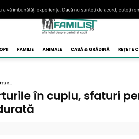
ru a vă îmbunătăți experiența. Dacă nu sunteți de acord, puteți re
OPII
FAMILIE
ANIMALE
CASĂ & GRĂDINĂ
REȚETE C
ru o...
turile în cuplu, sfaturi pe
durată