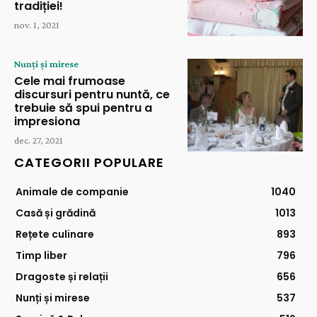
tradiției!
nov. 1, 2021
Nunți și mirese
Cele mai frumoase
discursuri pentru nuntă, ce
trebuie să spui pentru a
impresiona
dec. 27, 2021
CATEGORII POPULARE
Animale de companie
1040
Casă și grădină
1013
Rețete culinare
893
Timp liber
796
Dragoste și relații
656
Nunți și mirese
537