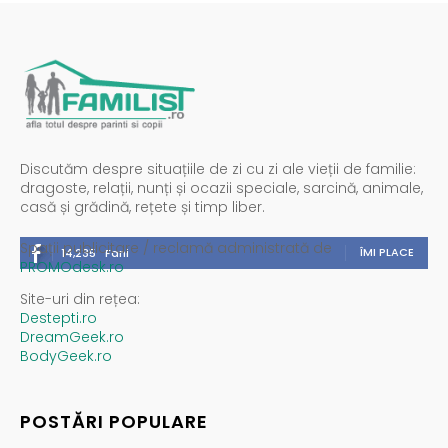
Discutăm despre situațiile de zi cu zi ale vieții de familie:
dragoste, relații, nunți și ocazii speciale, sarcină, animale,
casă și grădină, rețete și timp liber.
Spații publicitare / reclamă administrată de
ÎMI PLACE
14,235
Fani
PROMOdesk.ro
Site-uri din rețea:
Destepti.ro
DreamGeek.ro
BodyGeek.ro
POSTĂRI POPULARE