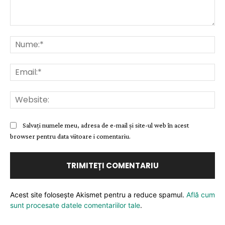
Comentariu:
Nu
Ema
Web
Salvați numele meu, adresa de e-mail și site-ul web în acest
browser pentru data viitoare i comentariu.
Acest site folosește Akismet pentru a reduce spamul.
Află cum
sunt procesate datele comentariilor tale
.