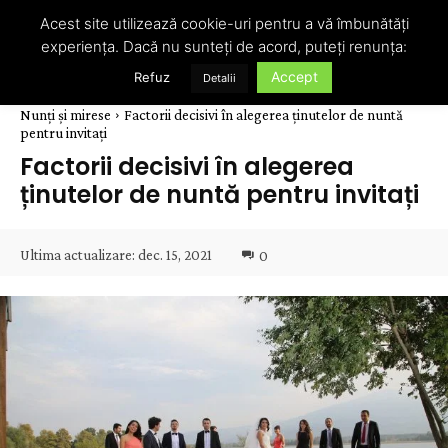
Acest site utilizează cookie-uri pentru a vă îmbunătăți
experiența. Dacă nu sunteți de acord, puteți renunța:
Accept
Refuz
Detalii
Nunți și mirese
Factorii decisivi în alegerea ținutelor de nuntă
pentru invitați
Factorii decisivi în alegerea
ținutelor de nuntă pentru invitați
Ultima actualizare:
dec. 15, 2021
0