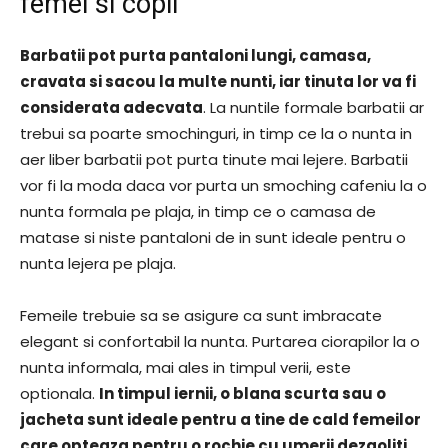
femei si copii
Barbatii pot purta pantaloni lungi, camasa,
cravata si sacou la multe nunti, iar tinuta lor va fi
considerata adecvata
. La nuntile formale barbatii ar
trebui sa poarte smochinguri, in timp ce la o nunta in
aer liber barbatii pot purta tinute mai lejere. Barbatii
vor fi la moda daca vor purta un smoching cafeniu la o
nunta formala pe plaja, in timp ce o camasa de
matase si niste pantaloni de in sunt ideale pentru o
nunta lejera pe plaja.
Femeile trebuie sa se asigure ca sunt imbracate
elegant si confortabil la nunta. Purtarea ciorapilor la o
nunta informala, mai ales in timpul verii, este
optionala.
In timpul iernii, o blana scurta sau o
jacheta sunt ideale pentru a tine de cald femeilor
care opteaza pentru o rochie cu umerii dezgoliti
.