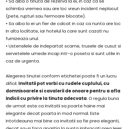
• Sa aiba o tinuta de rezerva la ei, in caz ca se
schimba vremea sau are loc vreun incident neplacut
(pete, rupturi sau fermoare blocate).
• Sa aiba la ei un fier de calcat in caz ca nunta are loc
in alta loclitate, iar hotelul la care sunt cazati nu
furnizeaza unul.
• Ustensilele de indepartat scame, trusele de cusut si
servetelele umede incap intr-o poseta si sunt utile in
caz de urgenta.
Alegerea tinutei conform etichetei poate fi un lucru
dificil.
Invitatii pot vorbi cu rudele cuplului, cu
domnisoarele si cavalerii de onoare pentru a afla
indicii cu privire la tinuta adecvata
. O regula buna
de urmat este ca invitatii sa poarte haine mai
elegante decat poarta in mod normal. Este
intotdeauna mai bine ca invitatii sa fie prea eleganti,
decat sa-si faca aparitia la nunta imbracati prea lejer.