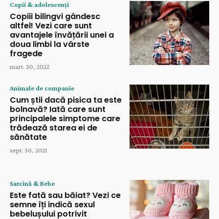
Copii & adolescenți
Copiii bilingvi gândesc
altfel! Vezi care sunt
avantajele învățării unei a
doua limbi la vârste
fragede
mart. 30, 2022
Animale de companie
Cum știi dacă pisica ta este
bolnavă? Iată care sunt
principalele simptome care
trădează starea ei de
sănătate
sept. 30, 2021
Sarcină & Bebe
Este fată sau băiat? Vezi ce
semne îți indică sexul
bebelușului potrivit