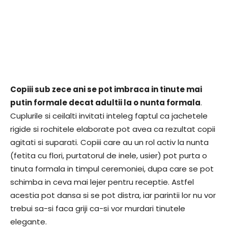
Copiii sub zece ani se pot imbraca in tinute mai
putin formale decat adultii la o nunta formala
.
Cuplurile si ceilalti invitati inteleg faptul ca jachetele
rigide si rochitele elaborate pot avea ca rezultat copii
agitati si suparati. Copiii care au un rol activ la nunta
(fetita cu flori, purtatorul de inele, usier) pot purta o
tinuta formala in timpul ceremoniei, dupa care se pot
schimba in ceva mai lejer pentru receptie. Astfel
acestia pot dansa si se pot distra, iar parintii lor nu vor
trebui sa-si faca griji ca-si vor murdari tinutele
elegante.