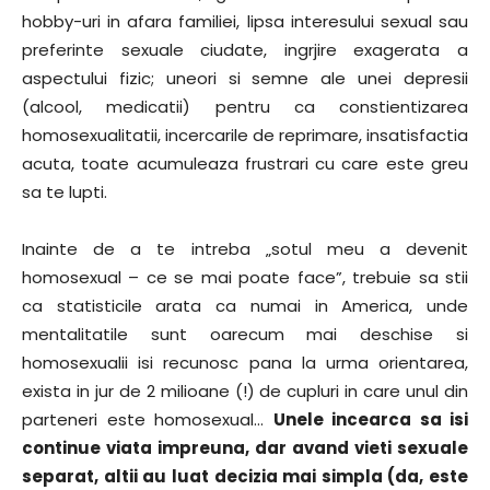
hobby-uri in afara familiei, lipsa interesului sexual sau
preferinte sexuale ciudate, ingrjire exagerata a
aspectului fizic; uneori si semne ale unei depresii
(alcool, medicatii) pentru ca constientizarea
homosexualitatii, incercarile de reprimare, insatisfactia
acuta, toate acumuleaza frustrari cu care este greu
sa te lupti.
Inainte de a te intreba „sotul meu a devenit
homosexual – ce se mai poate face”, trebuie sa stii
ca statisticile arata ca numai in America, unde
mentalitatile sunt oarecum mai deschise si
homosexualii isi recunosc pana la urma orientarea,
exista in jur de 2 milioane (!) de cupluri in care unul din
parteneri este homosexual…
Unele incearca sa isi
continue viata impreuna, dar avand vieti sexuale
separat, altii au luat decizia mai simpla (da, este