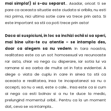
mai simpla!) si s-au separat
… Asadar, oricat ti se
pare ca aceasta situatie este ciudata si oribila, nu esti
nici prima, nici ultima sotie care va trece prin asta. Si
este important sa stii ca poti trece prin asta!
Daca ai suspiciuni, in loc sa inchizi ochii si sa speri,
mai bine uita-te cu atentie – se intampla des,
doar ca alegem sa nu vedem
. In tara noastra,
realitatea este ca un sot homosexual va recunoaste
rar asta, chiar va nega cu disperare, iar sotia lui va
ramane si ea oarba de multe ori in fata evidentei. A
alege o viata de cuplu in care in sinea ta stii ca
aceasta e realitatea, insa te incapatanezi sa nu o
accepti, sa nu o vezi, este o cale… Insa este ca si cum
ai nega ca esti bolnav si a nu te duce la medic,
prelungind momentul oribil… Pentru ca la un moment
dat, ceva se va intampla…