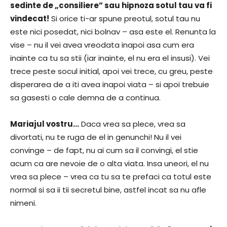
sedinte de „consiliere” sau hipnoza sotul tau va fi
vindecat!
Si orice ti-ar spune preotul, sotul tau nu
este nici posedat, nici bolnav – asa este el. Renunta la
vise – nu il vei avea vreodata inapoi asa cum era
inainte ca tu sa stii (iar inainte, el nu era el insusi). Vei
trece peste socul initial, apoi vei trece, cu greu, peste
disperarea de a iti avea inapoi viata – si apoi trebuie
sa gasesti o cale demna de a continua.
Mariajul vostru…
Daca vrea sa plece, vrea sa
divortati, nu te ruga de el in genunchi! Nu il vei
convinge – de fapt, nu ai cum sa il convingi, el stie
acum ca are nevoie de o alta viata. Insa uneori, el nu
vrea sa plece – vrea ca tu sa te prefaci ca totul este
normal si sa ii tii secretul bine, astfel incat sa nu afle
nimeni.