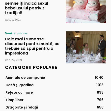
semne îți indică sexul
bebelușului potrivit
tradiției!
nov. 1, 2021
Nunți și mirese
Cele mai frumoase
discursuri pentru nuntă, ce
trebuie să spui pentru a
impresiona
dec. 27, 2021
CATEGORII POPULARE
Animale de companie
1040
Casă și grădină
1013
Rețete culinare
893
Timp liber
796
Dragoste și relații
656