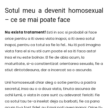
Sotul meu a devenit homosexual
– ce se mai poate face
Nu exista tratament!
Esti in soc si probabil ai face
orice pentru a iti avea viata inapoi, a iti avea sotul
inapoi, pentru ca totul sa fie la fel… Nu iti poti imagina
viata fara el si nu stii cum poate el sa iti faca asta!
Insa el nu este bolnav. El fie de abia acum, la
maturitate, si-a constientizat orientarea sexuala, fie a
stiut dintotdeauna, dar a incercat sa o ascunda.
Unii homosexuali chiar aleg o sotie pentru a pastra
secretul, insa au o a doua viata, tinuta ascunsa de
ochii lumii, o viata in care sunt cu adevarat fericiti. Fie
ca sotul tau te-a inselat deja cu barbati, fie ca pana
acum ti-a fost fidel, nu il mai poti avea inapoi. Orice ti-