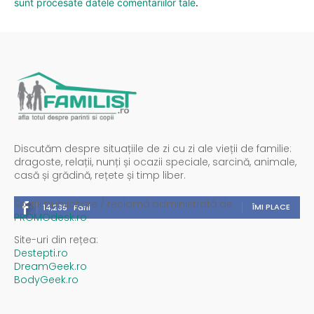
sunt procesate datele comentariilor tale
.
Discutăm despre situațiile de zi cu zi ale vieții de familie:
dragoste, relații, nunți și ocazii speciale, sarcină, animale,
casă și grădină, rețete și timp liber.
Spații publicitare / reclamă administrată de
ÎMI PLACE
14,235
Fani
PROMOdesk.ro
Site-uri din rețea:
Destepti.ro
DreamGeek.ro
BodyGeek.ro