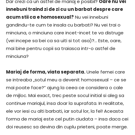
Dar crezi ca un astfel de mariaj e posibil?
Oare nu vei
innebuni traind zi de zi cu un barbat despre care
acum stii ca e homosexual?
Nu vei innebuni
gandindu-te cum te insala cu barbati? Nu vei trai o
minciuna, o minciuna care incet-incet te va distruge
(vei incepe sa bei ca sa uiti si tot asa)?… Este, oare,
mai bine pentru copii sa traiasca intr-o astfel de
minciuna?
Mariaj de forma, viata separata.
Unele femei care
se intreaba „sotul meu a devenit homosexual – ce se
mai poate face?” ajung la ceea ce considera o cale
de mijloc. Mai exact, trec peste socul initial si aleg sa
continue mariajul, insa doar la suprafata. In realitate,
ele vor iesi cu alti barbati, iar sotul lor, la fel! Aceasta
forma de mariaj este cel putin ciudata – insa daca cei
doi reusesc sa devina din cuplu prieteni, poate merge.