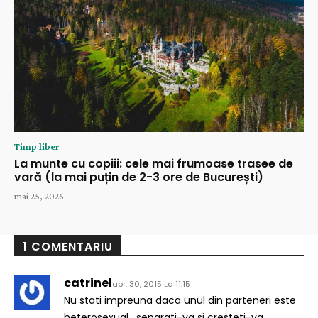
Timp liber
La munte cu copiii: cele mai frumoase trasee de
vară (la mai puțin de 2-3 ore de București)
mai 25, 2026
1 COMENTARIU
catrinel
apr. 30, 2015 La 11:15
Nu stati impreuna daca unul din parteneri este
heterosexual . separati-va si cresteti-va