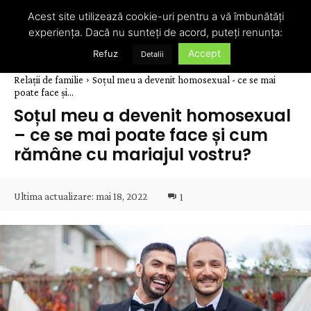
Acest site utilizează cookie-uri pentru a vă îmbunătăți
experiența. Dacă nu sunteți de acord, puteți renunța:
Accept
Refuz
Detalii
Relații de familie
Soțul meu a devenit homosexual - ce se mai
poate face și...
Soțul meu a devenit homosexual
– ce se mai poate face și cum
rămâne cu mariajul vostru?
Ultima actualizare:
mai 18, 2022
1