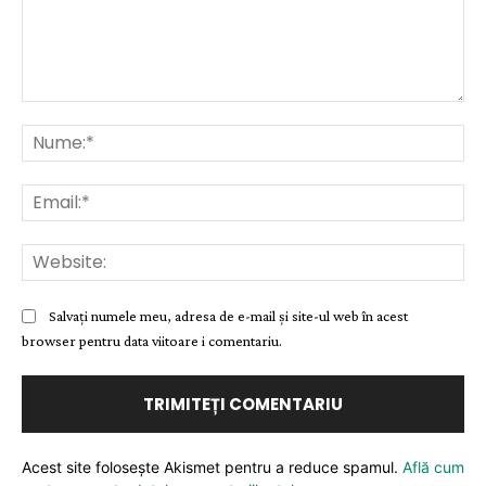
Comentariu:
Nu
Ema
Web
Salvați numele meu, adresa de e-mail și site-ul web în acest
browser pentru data viitoare i comentariu.
Acest site folosește Akismet pentru a reduce spamul.
Află cum