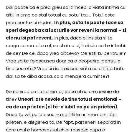
Dar poate ca e prea greu sa iti incepi o viata intima cu
altii, in timp ce stai totusi cu sotul tau… Totul este
prea confuz si ciudat.
In plus, asta te poate face sa
speri degeaba ca lucrurile vor reveni la normal – si
ele nu isi pot reveni…
In plus, daca el insista si te
roaga sa ramai cu el, sa stai cu el, trebuie sa te intrebi:
de ce? De ce, daca vrea altceva? Ce esti tu pentru el?
Vrea sa te foloseasca doar ca o acoperire, pentru a
tine secretul? Vrea sa isi traiasca viata cu alti barbati,
dar sa te aiba acasa, ca o menajera cuminte?!
De ce vrea ca tu sa ramai, daca el nu are nevoie de
tine?
Uneori, are nevoie de tine totusi emotional –
ca de un prieten (el te-a iubit ca pe un prieten)
.
Daca tu vei putea sau nu sa ii fii la un moment dat
prieten, e alegerea ta. De fapt, partenerii separati in
care unul e homosexual chiar reusesc dupa o