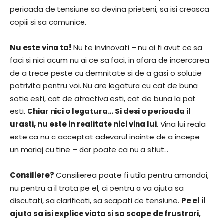
perioada de tensiune sa devina prieteni, sa isi creasca
copiii si sa comunice.
Nu este vina ta!
Nu te invinovati – nu ai fi avut ce sa
faci si nici acum nu ai ce sa faci, in afara de incercarea
de a trece peste cu demnitate si de a gasi o solutie
potrivita pentru voi. Nu are legatura cu cat de buna
sotie esti, cat de atractiva esti, cat de buna la pat
esti.
Chiar nici o legatura… Si desi o perioada il
urasti, nu este in realitate nici vina lui
. Vina lui reala
este ca nu a acceptat adevarul inainte de a incepe
un mariaj cu tine – dar poate ca nu a stiut…
Consiliere?
Consilierea poate fi utila pentru amandoi,
nu pentru a il trata pe el, ci pentru a va ajuta sa
discutati, sa clarificati, sa scapati de tensiune.
Pe el il
ajuta sa isi explice viata si sa scape de frustrari,