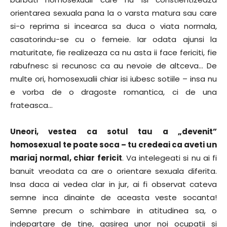
orientarea sexuala pana la o varsta matura sau care
si-o reprima si incearca sa duca o viata normala,
casatorindu-se cu o femeie. Iar odata ajunsi la
maturitate, fie realizeaza ca nu asta ii face fericiti, fie
rabufnesc si recunosc ca au nevoie de altceva… De
multe ori, homosexualii chiar isi iubesc sotiile – insa nu
e vorba de o dragoste romantica, ci de una
frateasca…
Uneori, vestea ca sotul tau a „devenit”
homosexual te poate soca – tu credeai ca aveti un
mariaj normal, chiar fericit
. Va intelegeati si nu ai fi
banuit vreodata ca are o orientare sexuala diferita.
Insa daca ai vedea clar in jur, ai fi observat cateva
semne inca dinainte de aceasta veste socanta!
Semne precum o schimbare in atitudinea sa, o
indepartare de tine, gasirea unor noi ocupatii si