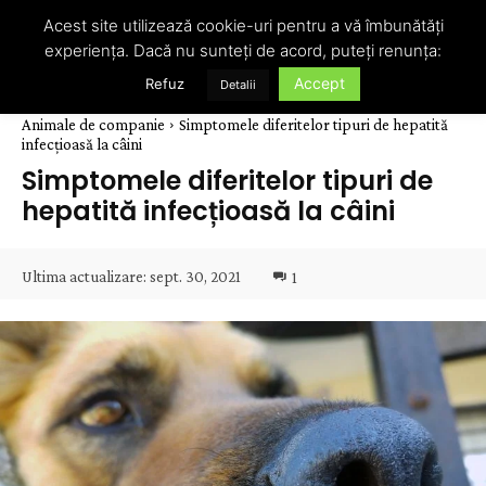
Acest site utilizează cookie-uri pentru a vă îmbunătăți
experiența. Dacă nu sunteți de acord, puteți renunța:
Accept
Refuz
Detalii
Animale de companie
Simptomele diferitelor tipuri de hepatită
infecțioasă la câini
Simptomele diferitelor tipuri de
hepatită infecțioasă la câini
Ultima actualizare:
sept. 30, 2021
1