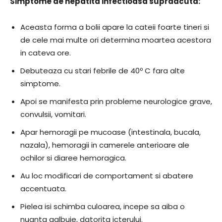
Simptome de hepatita infectioasa supraacuta:
Aceasta forma a bolii apare la cateii foarte tineri si
de cele mai multe ori determina moartea acestora
in cateva ore.
Debuteaza cu stari febrile de 40º C fara alte
simptome.
Apoi se manifesta prin probleme neurologice grave,
convulsii, vomitari.
Apar hemoragii pe mucoase (intestinala, bucala,
nazala), hemoragii in camerele anterioare ale
ochilor si diaree hemoragica.
Au loc modificari de comportament si abatere
accentuata.
Pielea isi schimba culoarea, incepe sa aiba o
nuanta galbuie, datorita icterului.