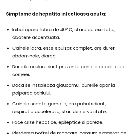
Simptome de hepatita infectioasa acuta:
Initial apare febra de 40º C, stare de excitatie,
abatere accentuata.
Cainele latra, este epuizat complet, are dureri
abdominale, diaree.
Durerile oculare sunt prezente pana la opacitatea
corneei.
Daca se instaleaza glaucomul, durerile apar la
palparea ochiului.
Cainele scoate gemete, are pulsul ridicat,
respiratia accelerata, stari de nervozitate.
Face crize hepatice, epileptice si pareze.
Pierderea poftei de mancare, consum exagerat de