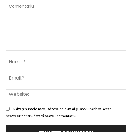
Comentariu:
Nu
Ema
Web
Salvați numele meu, adresa de e-mail și site-ul web în acest
browser pentru data viitoare i comentariu.