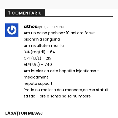
1 COMENTARIU
athos
apr. 8, 2013 La 8:13
Am un caine pechinez 10 ani am facut
biochimia sanguina
am rezultaten mari la
BUN(mg/dl) – 64
GPT(IU/L) – 215
ALP(IU/L) – 740
Am inteles ca este hepatita injectioasa –
medicament
hepato support .
Pratic nu ma lasa dau mancare,ce ma sfatuit
sa fac – are o sansa sa sa nu moare
LĂSAȚI UN MESAJ