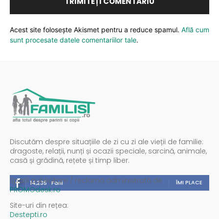
Acest site folosește Akismet pentru a reduce spamul.
Află cum
sunt procesate datele comentariilor tale
.
Discutăm despre situațiile de zi cu zi ale vieții de familie:
dragoste, relații, nunți și ocazii speciale, sarcină, animale,
casă și grădină, rețete și timp liber.
Spații publicitare / reclamă administrată de
ÎMI PLACE
14,235
Fani
PROMOdesk.ro
Site-uri din rețea:
Destepti.ro