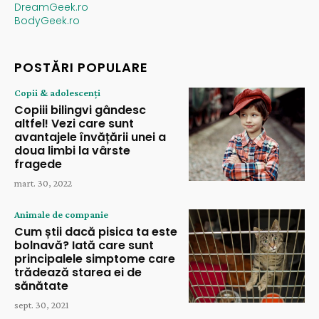
DreamGeek.ro
BodyGeek.ro
POSTĂRI POPULARE
Copii & adolescenți
Copiii bilingvi gândesc
altfel! Vezi care sunt
avantajele învățării unei a
doua limbi la vârste
fragede
mart. 30, 2022
Animale de companie
Cum știi dacă pisica ta este
bolnavă? Iată care sunt
principalele simptome care
trădează starea ei de
sănătate
sept. 30, 2021