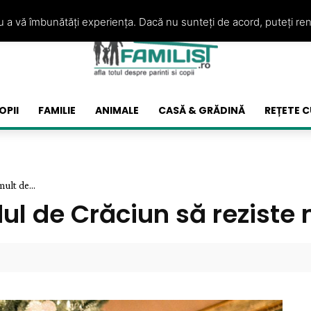
ru a vă îmbunătăți experiența. Dacă nu sunteți de acord, puteți re
OPII
FAMILIE
ANIMALE
CASĂ & GRĂDINĂ
REȚETE C
ult de...
dul de Crăciun să reziste