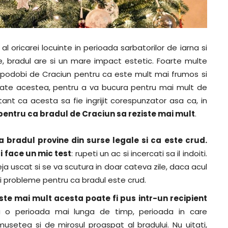
l oricarei locuinte in perioada sarbatorilor de iarna si
e, bradul are si un mare impact estetic. Foarte multe
impodobi de Craciun pentru ca este mult mai frumos si
toate acestea, pentru a va bucura pentru mai mult de
nt ca acesta sa fie ingrijit corespunzator asa ca, in
 pentru ca bradul de Craciun sa reziste mai mult
.
a bradul provine din surse legale si ca este crud.
i face un mic test
: rupeti un ac si incercati sa il indoiti.
a uscat si se va scutura in doar cateva zile, daca acul
ti probleme pentru ca bradul este crud.
ste mai mult acesta poate fi pus intr-un recipient
u o perioada mai lunga de timp, perioada in care
etea si de mirosul proaspat al bradului. Nu uitati,