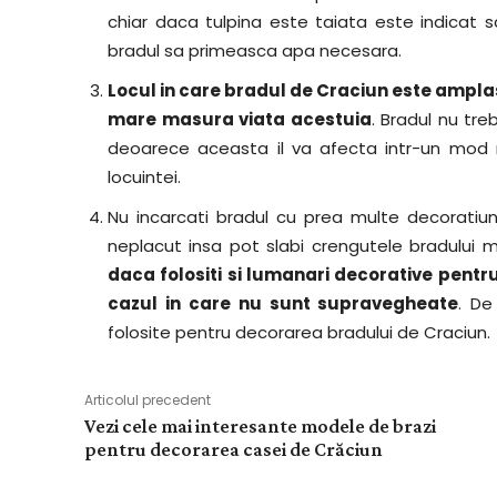
chiar daca tulpina este taiata este indicat 
bradul sa primeasca apa necesara.
Locul in care bradul de Craciun este amplasa
mare masura viata acestuia
. Bradul nu tre
deoarece aceasta il va afecta intr-un mod n
locuintei.
Nu incarcati bradul cu prea multe decorati
neplacut insa pot slabi crengutele bradului 
daca folositi si lumanari decorative pent
cazul in care nu sunt supravegheate
. De
folosite pentru decorarea bradului de Craciun.
Articolul precedent
Vezi cele mai interesante modele de brazi
pentru decorarea casei de Crăciun