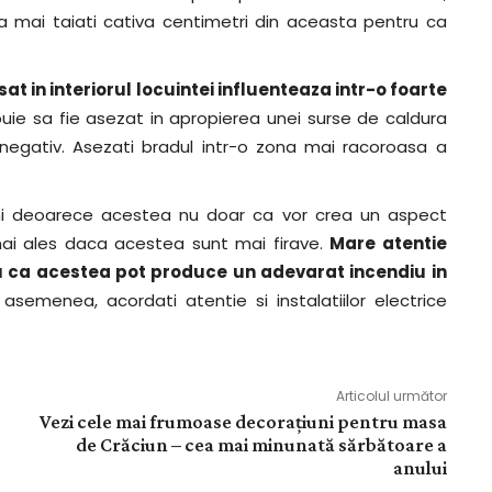
sa mai taiati cativa centimetri din aceasta pentru ca
t in interiorul locuintei influenteaza intr-o foarte
buie sa fie asezat in apropierea unei surse de caldura
egativ. Asezati bradul intr-o zona mai racoroasa a
uni deoarece acestea nu doar ca vor crea un aspect
mai ales daca acestea sunt mai firave.
Mare atentie
ru ca acestea pot produce un adevarat incendiu in
 asemenea, acordati atentie si instalatiilor electrice
Articolul următor
Vezi cele mai frumoase decorațiuni pentru masa
de Crăciun – cea mai minunată sărbătoare a
anului