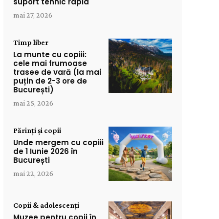
suport tehnic rapid
mai 27, 2026
Timp liber
La munte cu copiii:
cele mai frumoase
trasee de vară (la mai
puțin de 2-3 ore de
București)
mai 25, 2026
Părinți și copii
Unde mergem cu copiii
de 1 Iunie 2026 în
București
mai 22, 2026
Copii & adolescenți
Muzee pentru copii în