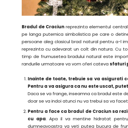
Bradul de Craciun
reprezinta elementul central a
pe langa puternica simbolistica pe care o detin
persoane aleg clasicul brad natural pentru a-l 
reprezinta cu adevarat un colt din natura. Cu 
timp de frumusetea bradului natural este importa
randurile urmatoare va vom oferi cateva
sfaturi
Inainte de toate, trebuie sa va asigurati c
Pentru a va asigura ca nu este uscat, putet
Daca se va frange, inseamna ca bradul este dej
doar se va indoi atunci nu va trebui sa va face
Pentru a face ca bradul de Craciun sa rezi
cu apa
. Apa il va mentine hidratat pentr
dumneavoastra va veti putea bucura de frumus