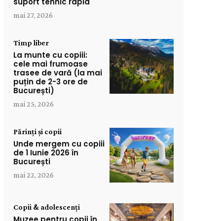
suport tehnic rapid
mai 27, 2026
Timp liber
La munte cu copiii:
cele mai frumoase
trasee de vară (la mai
puțin de 2-3 ore de
București)
mai 25, 2026
Părinți și copii
Unde mergem cu copiii
de 1 Iunie 2026 în
București
mai 22, 2026
Copii & adolescenți
Muzee pentru copii în