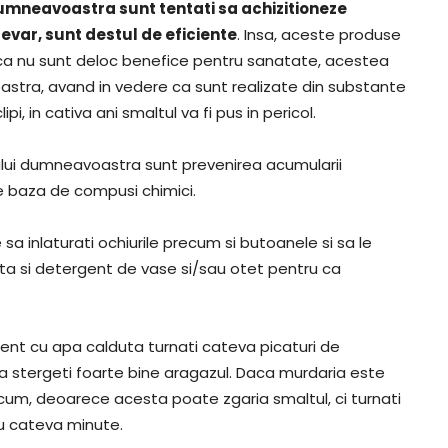
dumneavoastra sunt tentati sa achizitioneze
evar, sunt destul de eficiente
. Insa, aceste produse
 ca nu sunt deloc benefice pentru sanatate, acestea
astra, avand in vedere ca sunt realizate din substante
i, in cativa ani smaltul va fi pus in pericol.
zului dumneavoastra sunt prevenirea acumularii
e baza de compusi chimici.
sa inlaturati ochiurile precum si butoanele si sa le
uta si detergent de vase si/sau otet pentru ca
ient cu apa calduta turnati cateva picaturi de
a stergeti foarte bine aragazul. Daca murdaria este
decum, deoarece acesta poate zgaria smaltul, ci turnati
ru cateva minute.