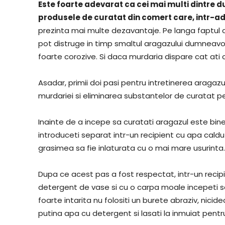
Este foarte adevarat ca cei mai multi dintre 
produsele de curatat din comert care, intr-ad
prezinta mai multe dezavantaje. Pe langa faptul
pot distruge in timp smaltul aragazului dumneavo
foarte corozive. Si daca murdaria dispare cat ati clip
Asadar, primii doi pasi pentru intretinerea araga
murdariei si eliminarea substantelor de curatat p
Inainte de a incepe sa curatati aragazul este bine 
introduceti separat intr-un recipient cu apa cald
grasimea sa fie inlaturata cu o mai mare usurinta.
Dupa ce acest pas a fost respectat, intr-un recip
detergent de vase si cu o carpa moale incepeti s
foarte intarita nu folositi un burete abraziv, nici
putina apa cu detergent si lasati la inmuiat pent