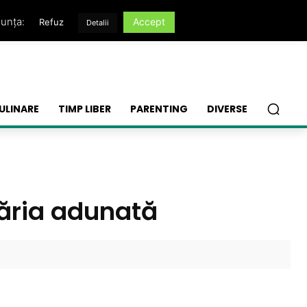
nunța:
Accept
Refuz
Detalii
ULINARE
TIMP LIBER
PARENTING
DIVERSE
dăria adunată