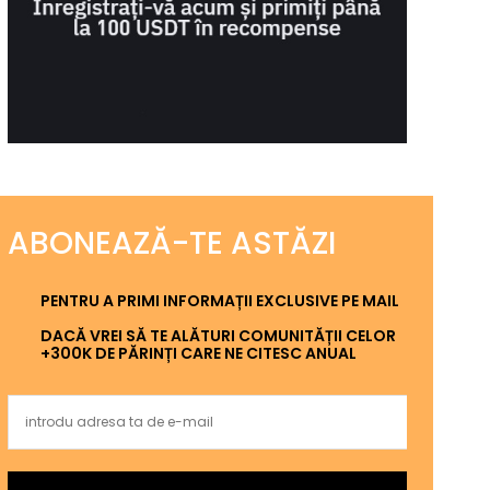
ABONEAZĂ-TE ASTĂZI
PENTRU A PRIMI INFORMAȚII EXCLUSIVE PE MAIL
DACĂ VREI SĂ TE ALĂTURI COMUNITĂȚII CELOR
+300K DE PĂRINȚI CARE NE CITESC ANUAL