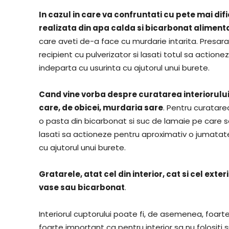
In cazul in care va confruntati cu pete mai dif
realizata din apa calda si bicarbonat aliment
care aveti de-a face cu murdarie intarita. Presara
recipient cu pulverizator si lasati totul sa actio
indeparta cu usurinta cu ajutorul unui burete.
Cand vine vorba despre curatarea interiorulu
care, de obicei, murdaria sare
. Pentru curatarea
o pasta din bicarbonat si suc de lamaie pe care s
lasati sa actioneze pentru aproximativ o jumatate
cu ajutorul unui burete.
Gratarele, atat cel din interior, cat si cel exte
vase sau bicarbonat
.
Interiorul cuptorului poate fi, de asemenea, foart
foarte important ca pentru interior sa nu folosit