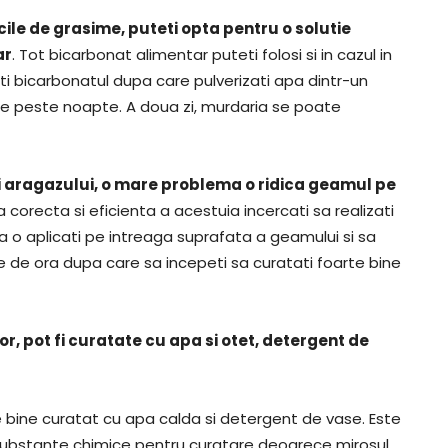
icile de grasime, puteti opta pentru o solutie
ar
. Tot bicarbonat alimentar puteti folosi si in cazul in
ti bicarbonatul dupa care pulverizati apa dintr-un
neze peste noapte. A doua zi, murdaria se poate
i aragazului, o mare problema o ridica geamul pe
 corecta si eficienta a acestuia incercati sa realizati
a o aplicati pe intreaga suprafata a geamului si sa
 de ora dupa care sa incepeti sa curatati foarte bine
rior, pot fi curatate cu apa si otet, detergent de
e bine curatat cu apa calda si detergent de vase. Este
i substante chimice pentru curatare deoarece mirosul