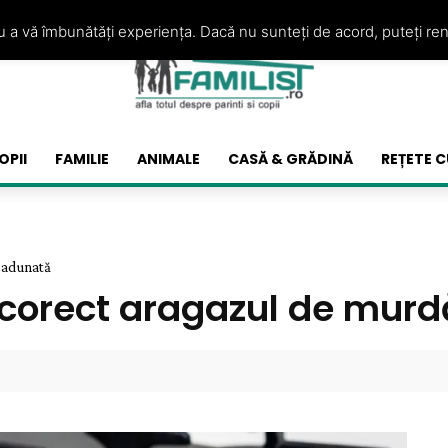
ru a vă îmbunătăți experiența. Dacă nu sunteți de acord, puteți re
OPII
FAMILIE
ANIMALE
CASĂ & GRĂDINĂ
REȚETE C
a adunată
a corect aragazul de mur