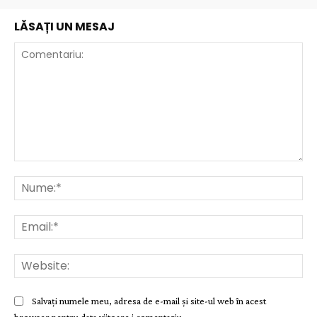
LĂSAȚI UN MESAJ
Comentariu:
Nu
Ema
Web
Salvați numele meu, adresa de e-mail și site-ul web în acest
browser pentru data viitoare i comentariu.