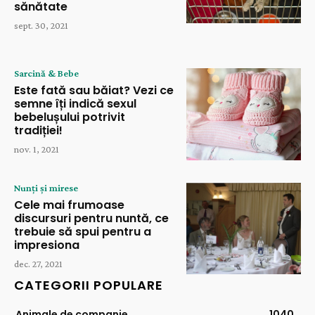
sănătate
sept. 30, 2021
Sarcină & Bebe
Este fată sau băiat? Vezi ce
semne îți indică sexul
bebelușului potrivit
tradiției!
nov. 1, 2021
Nunți și mirese
Cele mai frumoase
discursuri pentru nuntă, ce
trebuie să spui pentru a
impresiona
dec. 27, 2021
CATEGORII POPULARE
Animale de companie
1040