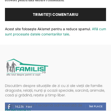
Acest site folosește Akismet pentru a reduce spamul.
Află cum
sunt procesate datele comentariilor tale
.
Discutăm despre situațiile de zi cu zi ale vieții de familie:
dragoste, relații, nunți și ocazii speciale, sarcină, animale,
casă și grădină, rețete și timp liber.
Spații publicitare / reclamă administrată de
ÎMI PLACE
14,235
Fani
PROMOdesk.ro