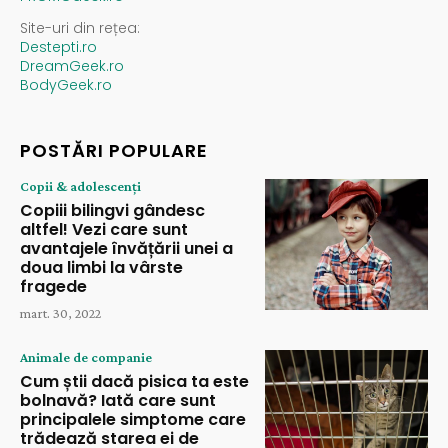
Site-uri din rețea:
Destepti.ro
DreamGeek.ro
BodyGeek.ro
POSTĂRI POPULARE
Copii & adolescenți
Copiii bilingvi gândesc
altfel! Vezi care sunt
avantajele învățării unei a
doua limbi la vârste
fragede
mart. 30, 2022
Animale de companie
Cum știi dacă pisica ta este
bolnavă? Iată care sunt
principalele simptome care
trădează starea ei de