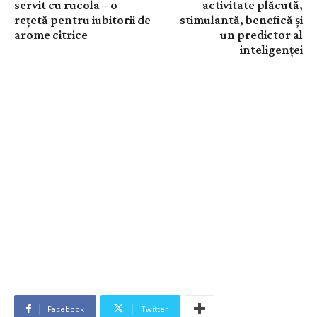
servit cu rucola – o
activitate plăcută,
rețetă pentru iubitorii de
stimulantă, benefică și
arome citrice
un predictor al
inteligenței
Facebook
Twitter