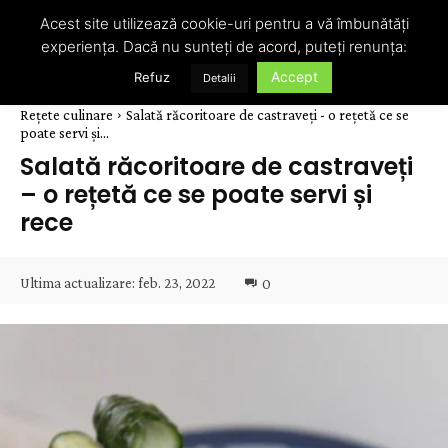
Acest site utilizează cookie-uri pentru a vă îmbunătăți
experiența. Dacă nu sunteți de acord, puteți renunța:
Accept
Refuz
Detalii
Rețete culinare
Salată răcoritoare de castraveți - o rețetă ce se
poate servi și...
Salată răcoritoare de castraveți
– o rețetă ce se poate servi și
rece
Ultima actualizare:
feb. 23, 2022
0