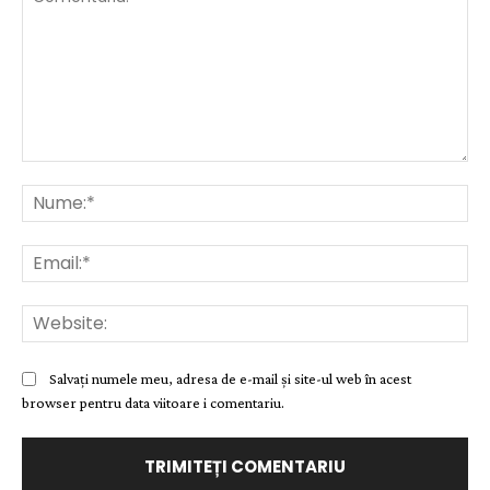
Comentariu:
Nu
Ema
Web
Salvați numele meu, adresa de e-mail și site-ul web în acest
browser pentru data viitoare i comentariu.