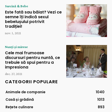
Sarcină & Bebe
Este fată sau băiat? Vezi ce
semne îți indică sexul
bebelușului potrivit
tradiției!
nov. 1, 2021
Nunți și mirese
Cele mai frumoase
discursuri pentru nuntă, ce
trebuie să spui pentru a
impresiona
dec. 27, 2021
CATEGORII POPULARE
Animale de companie
1040
Casă și grădină
1013
Rețete culinare
893