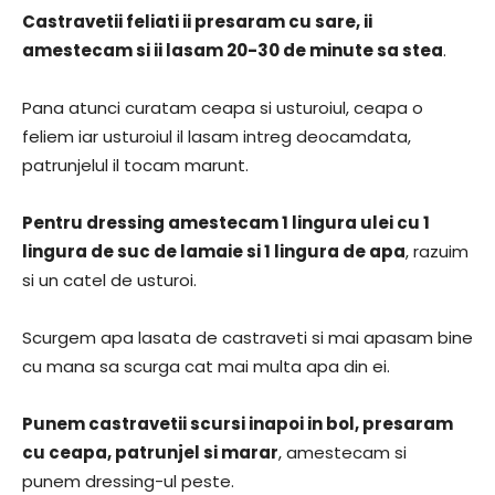
Castravetii feliati ii presaram cu sare, ii
amestecam si ii lasam 20-30 de minute sa stea
.
Pana atunci curatam ceapa si usturoiul, ceapa o
feliem iar usturoiul il lasam intreg deocamdata,
patrunjelul il tocam marunt.
Pentru dressing amestecam 1 lingura ulei cu 1
lingura de suc de lamaie si 1 lingura de apa
, razuim
si un catel de usturoi.
Scurgem apa lasata de castraveti si mai apasam bine
cu mana sa scurga cat mai multa apa din ei.
Punem castravetii scursi inapoi in bol, presaram
cu ceapa, patrunjel si marar
, amestecam si
punem dressing-ul peste.