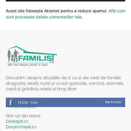
Acest site folosește Akismet pentru a reduce spamul.
Află cum
sunt procesate datele comentariilor tale
.
Discutăm despre situațiile de zi cu zi ale vieții de familie:
dragoste, relații, nunți și ocazii speciale, sarcină, animale,
casă și grădină, rețete și timp liber.
Spații publicitare / reclamă administrată de
ÎMI PLACE
14,235
Fani
PROMOdesk.ro
Site-uri din rețea:
Destepti.ro
DreamGeek.ro