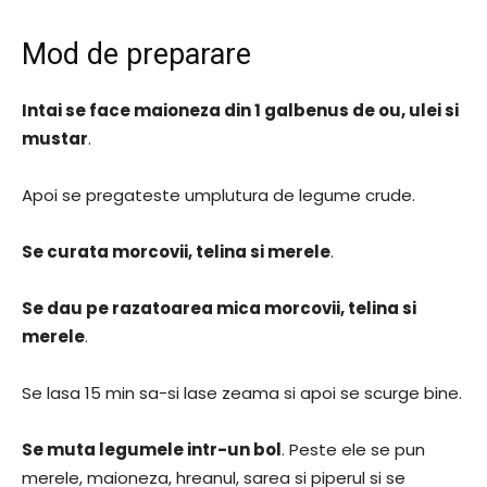
Mod de preparare
Intai se face maioneza din 1 galbenus de ou, ulei si
mustar
.
Apoi se pregateste umplutura de legume crude.
Se curata morcovii, telina si merele
.
Se dau pe razatoarea mica morcovii, telina si
merele
.
Se lasa 15 min sa-si lase zeama si apoi se scurge bine.
Se muta legumele intr-un bol
. Peste ele se pun
merele, maioneza, hreanul, sarea si piperul si se