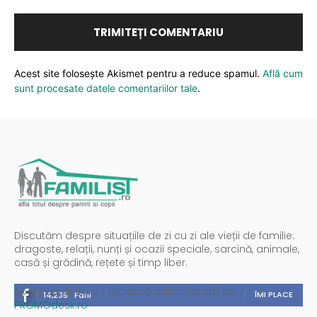
Acest site folosește Akismet pentru a reduce spamul.
Află cum
sunt procesate datele comentariilor tale
.
Discutăm despre situațiile de zi cu zi ale vieții de familie:
dragoste, relații, nunți și ocazii speciale, sarcină, animale,
casă și grădină, rețete și timp liber.
Spații publicitare / reclamă administrată de
ÎMI PLACE
14,235
Fani
PROMOdesk.ro