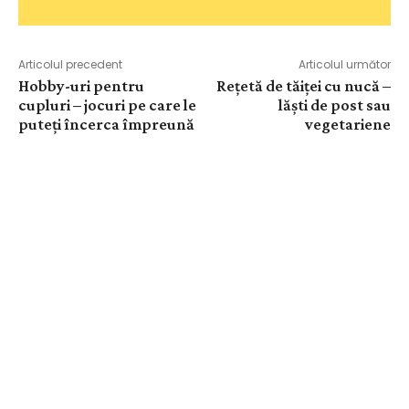
Articolul precedent
Articolul următor
Hobby-uri pentru
Rețetă de tăiței cu nucă –
cupluri – jocuri pe care le
lăști de post sau
puteți încerca împreună
vegetariene