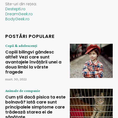
Site-uri din rețea:
Destepti.ro
DreamGeek.ro
BodyGeek.ro
POSTĂRI POPULARE
Copii & adolescenți
Copiii bilingvi gândesc
altfel! Vezi care sunt
avantajele învățării unei a
doua limbi la vârste
fragede
mart. 30, 2022
Animale de companie
Cum știi dacă pisica ta este
bolnavă? Iată care sunt
principalele simptome care
trădează starea ei de
sănătate