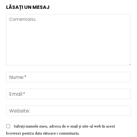
LĂSAȚI UN MESAJ
Comentariu:
Nu
Ema
Web
Salvați numele meu, adresa de e-mail și site-ul web în acest
browser pentru data viitoare i comentariu.