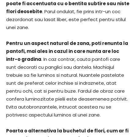
poate fi accentuata cu o bentita subtire sau niste
flori deosebite
. Parul ondulat, fie prins intr-un coc
dezordonat sau lasat liber, este perfect pentru stilul
unei zane.
Pentru un aspect natural de zana, poti renunta la
pantofi, mai ales in cazul in care nunta are loc
intr-o gradina
. In caz contrar, cauta pantofi care
sunt decorati cu panglici sau dantela. Machiajul
trebuie sa fie luminos si natural. Nuantele pastelate
sunt de preferat celor inchise si indraznete, atat
pentru ochi, cat si pentru buze. Fardul de obraz care
confera luminozitate pielii este deasemenea potrivit.
Evita autobronzantele, intrucat acestea nu se
potrivesc aspectului luminos al unei zane.
Poarta o alternativa la buchetul de flori, cum ar fi