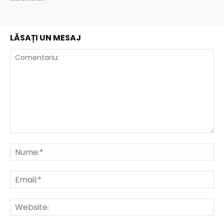
LĂSAȚI UN MESAJ
Comentariu:
Nu
Ema
Web