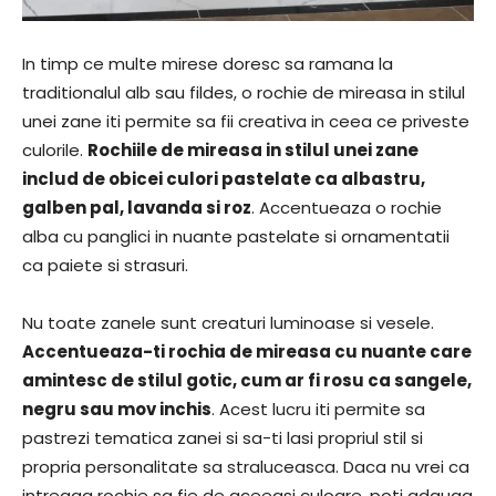
In timp ce multe mirese doresc sa ramana la
traditionalul alb sau fildes, o rochie de mireasa in stilul
unei zane iti permite sa fii creativa in ceea ce priveste
culorile.
Rochiile de mireasa in stilul unei zane
includ de obicei culori pastelate ca albastru,
galben pal, lavanda si roz
. Accentueaza o rochie
alba cu panglici in nuante pastelate si ornamentatii
ca paiete si strasuri.
Nu toate zanele sunt creaturi luminoase si vesele.
Accentueaza-ti rochia de mireasa cu nuante care
amintesc de stilul gotic, cum ar fi rosu ca sangele,
negru sau mov inchis
. Acest lucru iti permite sa
pastrezi tematica zanei si sa-ti lasi propriul stil si
propria personalitate sa straluceasca. Daca nu vrei ca
intreaga rochie sa fie de aceeasi culoare, poti adauga