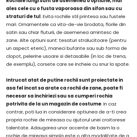
Rochiile lungi sunt de asemenea o optiune, mai
ales cele cu o fusta vaporoasa din sifon sau cu
straturi de tul
. Evita rochiile stil printesa sau fustele
mari. Ornamentele ca vita-de-vie brodata, florile din
satin sau chiar fluturii, de asemenea amintesc de
zane. Alte optiuni sunt: tesaturi stralucitoare (pentru
un aspect eteric), maneci bufante sau sub forma de
clopot, pelerine usoare si detasabile (in loc de trena,
de exemplu), corsete care se incheie cu snur la spate.
Intrucat atat de putine rochii sunt proiectate in
asa fel incat sa arate ca rochii de zane, poate fi
necesar sa inchiriezi sau sa cumperi rochia
potrivita de la un magazin de costume
. In caz
contrar, poti lua in considerare optiunea de a-ti crea
propria rochie de mireasa cu ajutorul unei croitorese
talentate. Adaugarea unor accente de basm la o
rochie de mireasa simpla este o alta modalitate de a