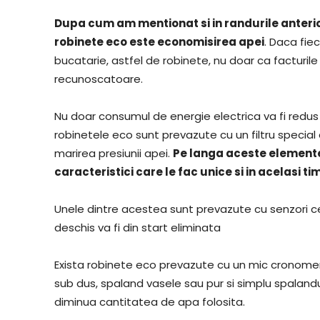
Dupa cum am mentionat si in randurile anterio
robinete eco este economisirea apei
. Daca fie
bucatarie, astfel de robinete, nu doar ca facturile 
recunoscatoare.
Nu doar consumul de energie electrica va fi redus
robinetele eco sunt prevazute cu un filtru special 
marirea presiunii apei.
Pe langa aceste elemente 
caracteristici care le fac unice si in acelasi 
Unele dintre acestea sunt prevazute cu senzori c
deschis va fi din start eliminata
Exista robinete eco prevazute cu un mic cronomentr
sub dus, spaland vasele sau pur si simplu spalandu
diminua cantitatea de apa folosita.