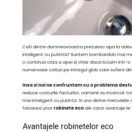
Cati dintre dumneavoastra pretuiesc apa la adevar
inteligent cu putinta? Suntem bombardati mai mer
o continua criza a apei si chiar daca locuim intr-
numeroase colturi pe intregul glob care sufera din
Insa si noi ne confruntam cu o problema destul
reduce costurile facturilor, oamenii au incercat 
mai inteligent cu putinta. Si una dintre metodele
folosirea unor
robinete eco
ale caror avantaje le
Avantajele robinetelor eco