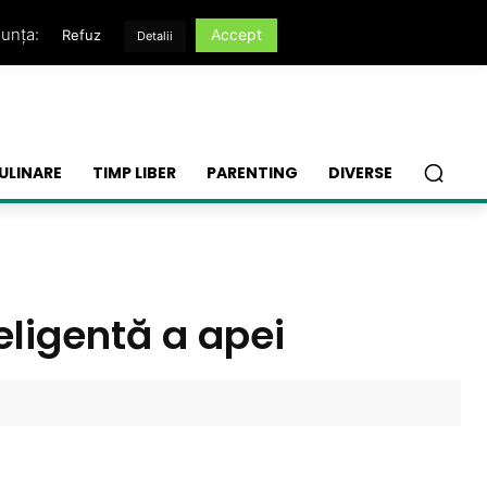
nunța:
Accept
Refuz
Detalii
ULINARE
TIMP LIBER
PARENTING
DIVERSE
eligentă a apei