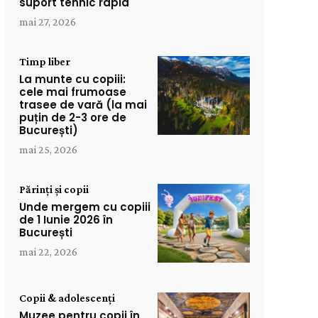
suport tehnic rapid
mai 27, 2026
Timp liber
La munte cu copiii:
cele mai frumoase
trasee de vară (la mai
puțin de 2-3 ore de
București)
mai 25, 2026
Părinți și copii
Unde mergem cu copiii
de 1 Iunie 2026 în
București
mai 22, 2026
Copii & adolescenți
Muzee pentru copii în