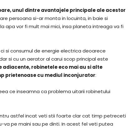
are, unul dintre avantajele principale ale acestor
care persoana si-ar monta in locuinta, in baie si
la apa vor fi mult mai mici, insa planeta intreaga va fi
 ci si consumul de energie electrica deoarece
dar si cu un aerator al carui scop principal este
adiacente, robinetele eco mai au si alte
timp prietenoase cu mediul inconjurator
:
eea ce inseamna ca problema uitarii robinetului
u astfel incat veti stii foarte clar cat timp petreceti
-va pe maini sau pe dinti. In acest fel veti putea