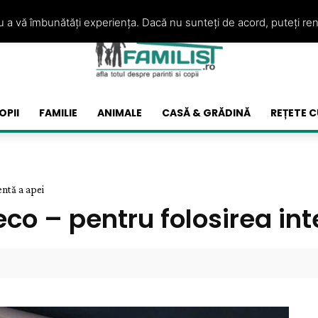
ru a vă îmbunătăți experiența. Dacă nu sunteți de acord, puteți re
OPII
FAMILIE
ANIMALE
CASĂ & GRĂDINĂ
REȚETE C
entă a apei
eco – pentru folosirea int