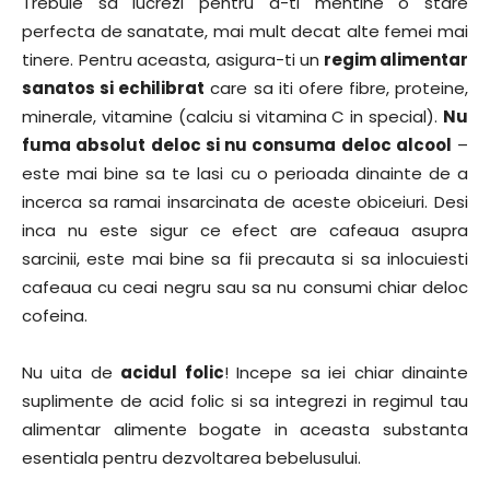
Trebuie sa lucrezi pentru a-ti mentine o stare
perfecta de sanatate, mai mult decat alte femei mai
tinere. Pentru aceasta, asigura-ti un
regim alimentar
sanatos si echilibrat
care sa iti ofere fibre, proteine,
minerale, vitamine (calciu si vitamina C in special).
Nu
fuma absolut deloc si nu consuma deloc alcool
–
este mai bine sa te lasi cu o perioada dinainte de a
incerca sa ramai insarcinata de aceste obiceiuri. Desi
inca nu este sigur ce efect are cafeaua asupra
sarcinii, este mai bine sa fii precauta si sa inlocuiesti
cafeaua cu ceai negru sau sa nu consumi chiar deloc
cofeina.
Nu uita de
acidul folic
! Incepe sa iei chiar dinainte
suplimente de acid folic si sa integrezi in regimul tau
alimentar alimente bogate in aceasta substanta
esentiala pentru dezvoltarea bebelusului.