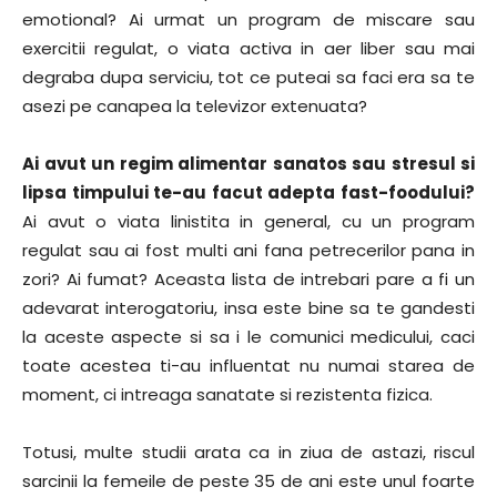
emotional? Ai urmat un program de miscare sau
exercitii regulat, o viata activa in aer liber sau mai
degraba dupa serviciu, tot ce puteai sa faci era sa te
asezi pe canapea la televizor extenuata?
Ai avut un regim alimentar sanatos sau stresul si
lipsa timpului te-au facut adepta fast-foodului?
Ai avut o viata linistita in general, cu un program
regulat sau ai fost multi ani fana petrecerilor pana in
zori? Ai fumat? Aceasta lista de intrebari pare a fi un
adevarat interogatoriu, insa este bine sa te gandesti
la aceste aspecte si sa i le comunici medicului, caci
toate acestea ti-au influentat nu numai starea de
moment, ci intreaga sanatate si rezistenta fizica.
Totusi, multe studii arata ca in ziua de astazi, riscul
sarcinii la femeile de peste 35 de ani este unul foarte