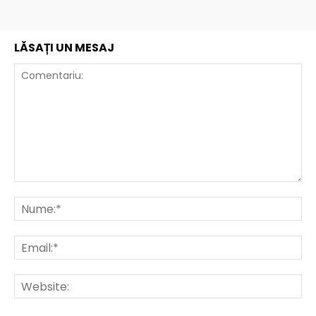
LĂSAȚI UN MESAJ
Comentariu:
Nu
Ema
Web