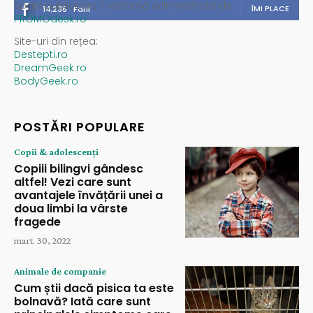
Spații publicitare / reclamă administrată de
ÎMI PLACE
14,235
Fani
PROMOdesk.ro
Site-uri din rețea:
Destepti.ro
DreamGeek.ro
BodyGeek.ro
POSTĂRI POPULARE
Copii & adolescenți
Copiii bilingvi gândesc
altfel! Vezi care sunt
avantajele învățării unei a
doua limbi la vârste
fragede
mart. 30, 2022
Animale de companie
Cum știi dacă pisica ta este
bolnavă? Iată care sunt