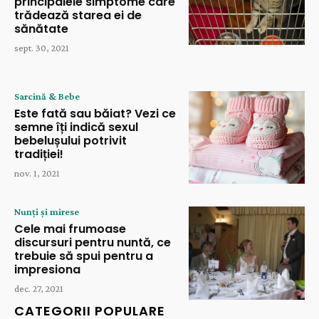
principalele simptome care
trădează starea ei de
sănătate
sept. 30, 2021
Sarcină & Bebe
Este fată sau băiat? Vezi ce
semne îți indică sexul
bebelușului potrivit
tradiției!
nov. 1, 2021
Nunți și mirese
Cele mai frumoase
discursuri pentru nuntă, ce
trebuie să spui pentru a
impresiona
dec. 27, 2021
CATEGORII POPULARE