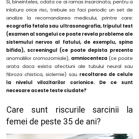
Si, bineinteles, odata ce ai ramas insarcinata, pentru a
inlatura orice risc, trebuie sa faci periodic un set de
analize la recomandarea medicului, printre care:
ecografia fetala
sau ultrasonografia, tripulul test
(
examen al sangelui ce poate revela probleme ale
sistemului nervos al fatului, de exemplu, spina
bifida), screeningul
(ce poate depista prezenta
anomaliilor cromozomiale),
amniocenteza
(ce poate
arata daca exista afectiuni ale tubului neural sau
fibroza chistica, siclemie) sau
recoltarea de celule
la nivelul vilozitarilor corionice.
De ce sunt
necesare aceste teste ciudate?
Care sunt riscurile sarcinii la
femei de peste 35 de ani?