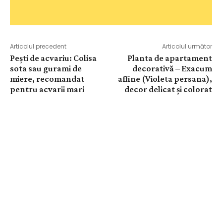
Articolul precedent
Articolul următor
Pești de acvariu: Colisa
Planta de apartament
sota sau gurami de
decorativă – Exacum
miere, recomandat
affine (Violeta persana),
pentru acvarii mari
decor delicat și colorat