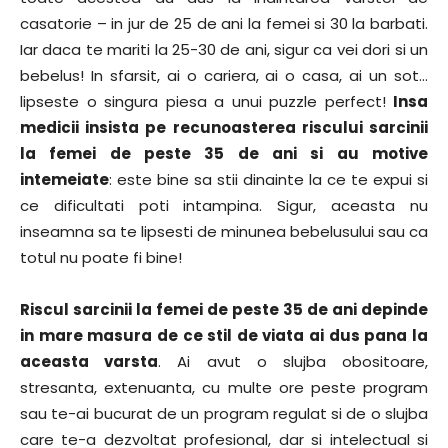
casatorie – in jur de 25 de ani la femei si 30 la barbati.
Iar daca te mariti la 25-30 de ani, sigur ca vei dori si un
bebelus! In sfarsit, ai o cariera, ai o casa, ai un sot…
lipseste o singura piesa a unui puzzle perfect!
Insa
medicii insista pe recunoasterea riscului sarcinii
la femei de peste 35 de ani si au motive
intemeiate
: este bine sa stii dinainte la ce te expui si
ce dificultati poti intampina. Sigur, aceasta nu
inseamna sa te lipsesti de minunea bebelusului sau ca
totul nu poate fi bine!
Riscul sarcinii la femei de peste 35 de ani depinde
in mare masura de ce stil de viata ai dus pana la
aceasta varsta
. Ai avut o slujba obositoare,
stresanta, extenuanta, cu multe ore peste program
sau te-ai bucurat de un program regulat si de o slujba
care te-a dezvoltat profesional, dar si intelectual si