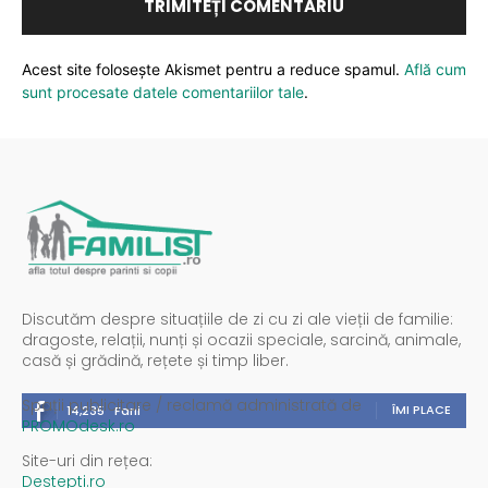
Acest site folosește Akismet pentru a reduce spamul.
Află cum
sunt procesate datele comentariilor tale
.
Discutăm despre situațiile de zi cu zi ale vieții de familie:
dragoste, relații, nunți și ocazii speciale, sarcină, animale,
casă și grădină, rețete și timp liber.
Spații publicitare / reclamă administrată de
ÎMI PLACE
14,235
Fani
PROMOdesk.ro
Site-uri din rețea:
Destepti.ro