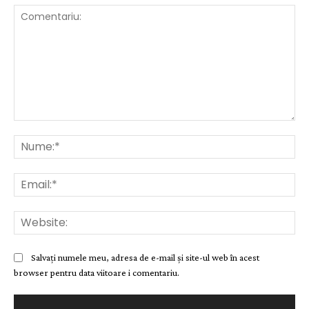
Comentariu:
Nu
Ema
Web
Salvați numele meu, adresa de e-mail și site-ul web în acest
browser pentru data viitoare i comentariu.