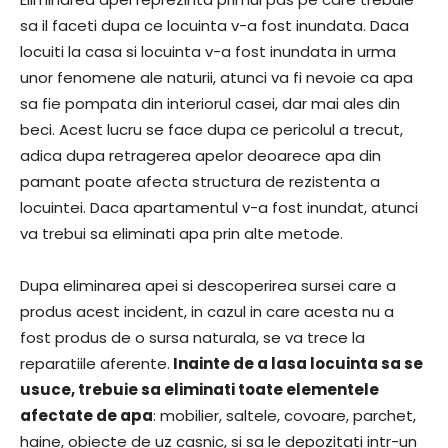
sa il faceti dupa ce locuinta v-a fost inundata. Daca
locuiti la casa si locuinta v-a fost inundata in urma
unor fenomene ale naturii, atunci va fi nevoie ca apa
sa fie pompata din interiorul casei, dar mai ales din
beci. Acest lucru se face dupa ce pericolul a trecut,
adica dupa retragerea apelor deoarece apa din
pamant poate afecta structura de rezistenta a
locuintei. Daca apartamentul v-a fost inundat, atunci
va trebui sa eliminati apa prin alte metode.
Dupa eliminarea apei si descoperirea sursei care a
produs acest incident, in cazul in care acesta nu a
fost produs de o sursa naturala, se va trece la
reparatiile aferente.
Inainte de a lasa locuinta sa se
usuce, trebuie sa eliminati toate elementele
afectate de apa
: mobilier, saltele, covoare, parchet,
haine, obiecte de uz casnic, si sa le depozitati intr-un