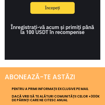
ABONEAZĂ-TE ASTĂZI
PENTRU A PRIMI INFORMAȚII EXCLUSIVE PE MAIL
DACĂ VREI SĂ TE ALĂTURI COMUNITĂȚII CELOR +300K
DE PĂRINȚI CARE NE CITESC ANUAL