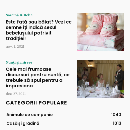
Sarcină & Bebe
Este fată sau băiat? Vezi ce
semne îți indică sexul
bebelușului potrivit
tradiției!
nov. 1, 2021
Nunți și mirese
Cele mai frumoase
discursuri pentru nuntă, ce
trebuie să spui pentru a
impresiona
dec. 27, 2021
CATEGORII POPULARE
Animale de companie
1040
Casă și grădină
1013