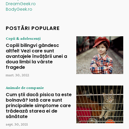
DreamGeek.ro
BodyGeek.ro
POSTĂRI POPULARE
Copii & adolescenți
Copiii bilingvi gândesc
altfel! Vezi care sunt
avantajele învățării unei a
doua limbi la vârste
fragede
mart. 30, 2022
Animale de companie
Cum știi dacă pisica ta este
bolnavă? Iată care sunt
principalele simptome care
trădează starea ei de
sănătate
sept. 30, 2021