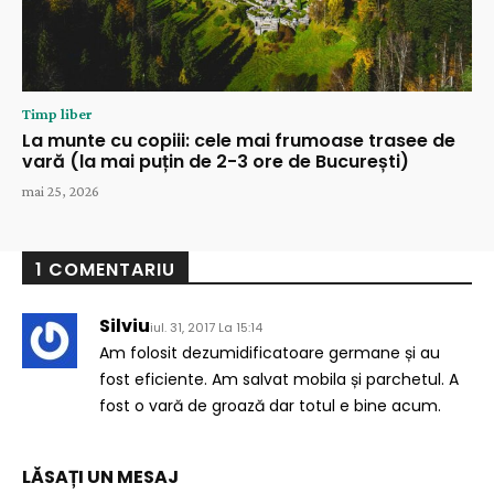
Timp liber
La munte cu copiii: cele mai frumoase trasee de
vară (la mai puțin de 2-3 ore de București)
mai 25, 2026
1 COMENTARIU
Silviu
iul. 31, 2017 La 15:14
Am folosit dezumidificatoare germane și au
fost eficiente. Am salvat mobila și parchetul. A
fost o vară de groază dar totul e bine acum.
LĂSAȚI UN MESAJ