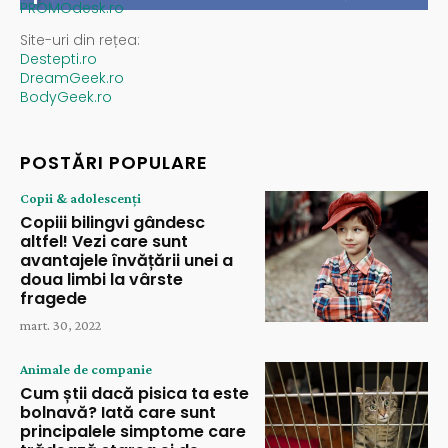
PROMOdesk.ro
Site-uri din rețea:
Destepti.ro
DreamGeek.ro
BodyGeek.ro
POSTĂRI POPULARE
Copii & adolescenți
Copiii bilingvi gândesc
altfel! Vezi care sunt
avantajele învățării unei a
doua limbi la vârste
fragede
mart. 30, 2022
Animale de companie
Cum știi dacă pisica ta este
bolnavă? Iată care sunt
principalele simptome care