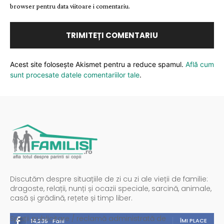
browser pentru data viitoare i comentariu.
Acest site folosește Akismet pentru a reduce spamul.
Află cum
sunt procesate datele comentariilor tale
.
Discutăm despre situațiile de zi cu zi ale vieții de familie:
dragoste, relații, nunți și ocazii speciale, sarcină, animale,
casă și grădină, rețete și timp liber.
Spații publicitare / reclamă administrată de
ÎMI PLACE
14,235
Fani