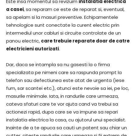
Este insa momentul sa revizuim
instalatia electrica
a casei
, sa reparam ce este de reparat si, eventual,
sa apelam si la masuri preventive. Echipamentele
tehnologice sunt conectate la curent electric prin
intermediul unor cabluri si circuite controlate de un
panou electric,
care trebuie reparate doar de catre
electricieni autorizati
.
Dar, daca se intampla sa nu gasesti la o firma
specializata pe nimeni care sa raspunda prompt la
telefon sau defectiunea este atat de urgenta (iese
fum, sar scantei etc.), atunci este nevoie sa iei, pe loc,
masurile minimale. Iata, in randurile care urmeaza,
cateva sfaturi care te vor ajuta cand va trebui sa
actionezi rapid, dupa care se va impune sa repari
instalatia electrica la casa, cu ajutorul unui specialist.
Inainte de a te apuca sa cauti un patent sau chiar un
cutter, citeste randurile care urmeaza si fii extrem de