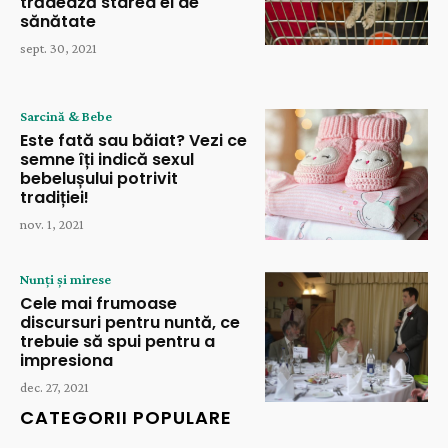
trădează starea ei de
sănătate
sept. 30, 2021
Sarcină & Bebe
Este fată sau băiat? Vezi ce
semne îți indică sexul
bebelușului potrivit
tradiției!
nov. 1, 2021
Nunți și mirese
Cele mai frumoase
discursuri pentru nuntă, ce
trebuie să spui pentru a
impresiona
dec. 27, 2021
CATEGORII POPULARE