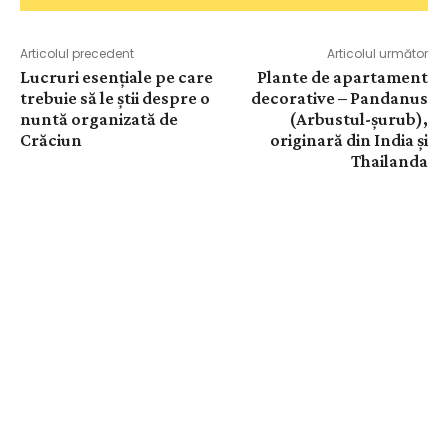
Articolul precedent
Articolul următor
Lucruri esențiale pe care
Plante de apartament
trebuie să le știi despre o
decorative – Pandanus
nuntă organizată de
(Arbustul-șurub),
Crăciun
originară din India și
Thailanda