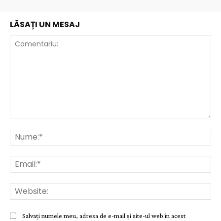
LĂSAȚI UN MESAJ
Comentariu:
Nu
Ema
Web
Salvați numele meu, adresa de e-mail și site-ul web în acest