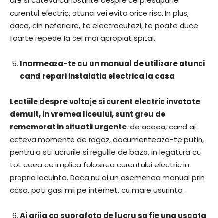
are si cateva cunostinte despre ce presupune
curentul electric, atunci vei evita orice risc. In plus,
daca, din nefericire, te electrocutezi, te poate duce
foarte repede la cel mai apropiat spital.
Inarmeaza-te cu un manual de utilizare atunci
cand
repari instalatia electrica la casa
Lectiile despre voltaje si curent electric invatate
demult, in vremea liceului, sunt greu de
rememorat in situatii urgente
, de aceea, cand ai
cateva momente de ragaz, documenteaza-te putin,
pentru a sti lucrurile si regulile de baza, in legatura cu
tot ceea ce implica folosirea curentului electric in
propria locuinta. Daca nu ai un asemenea manual prin
casa, poti gasi mii pe internet, cu mare usurinta.
Ai grija ca suprafata de lucru sa fie una uscata