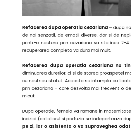
Refacerea dupa operatia cezariana
– dupa na
de noi senzatii, de emotii diverse, dar si de nep
printr-o nastere prin cezariana va sta inca 2-4 
recuperarea completa va dura mai mult.
Refacerea dupa operatia cezariana nu tin
diminuarea durerilor, ci si de starea proaspetei 
cu noul sau statut. Aceasta se intampla cu toat
prin cezariana – care dezvolta mai frecvent o d
micut.
Dupa operatie, femeia va ramane in maternitate in
inciziei (cateterul si perfuzia se indeparteaza du
pe zi, iar o asistenta o va supraveghea odat