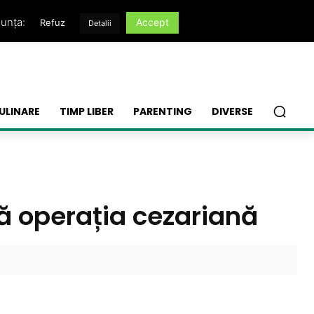
nunța:
Accept
Refuz
Detalii
ULINARE
TIMP LIBER
PARENTING
DIVERSE
ă operația cezariană