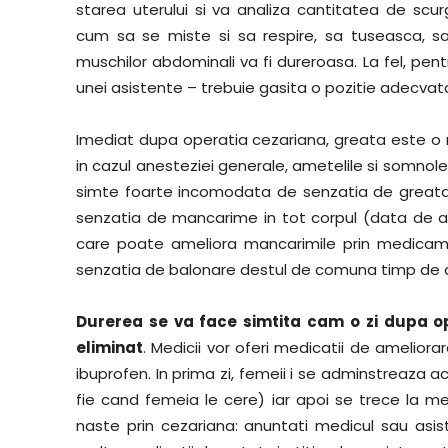
starea uterului si va analiza cantitatea de scu
cum sa se miste si sa respire, sa tuseasca, s
muschilor abdominali va fi dureroasa. La fel, pent
unei asistente – trebuie gasita o pozitie adecvat
Imediat dupa operatia cezariana, greata este o
in cazul anesteziei generale, ametelile si somno
simte foarte incomodata de senzatia de greata, 
senzatia de mancarime in tot corpul (data de a
care poate ameliora mancarimile prin medicamen
senzatia de balonare destul de comuna timp de c
Durerea se va face simtita cam o zi dupa o
eliminat
. Medicii vor oferi medicatii de amelior
ibuprofen. In prima zi, femeii i se adminstreaza ac
fie cand femeia le cere) iar apoi se trece la 
naste prin cezariana: anuntati medicul sau asist