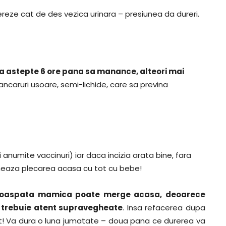
ereze cat de des vezica urinara – presiunea da dureri.
astepte 6 ore pana sa manance, alteori mai
ancaruri usoare, semi-lichide, care sa previna
anumite vaccinuri) iar daca incizia arata bine, fara
rmeaza plecarea acasa cu tot cu bebe!
 proaspata mamica poate merge acasa, deoarece
la trebuie atent supravegheate
. Insa refacerea dupa
it! Va dura o luna jumatate – doua pana ce durerea va