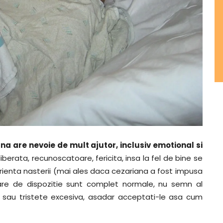
a are nevoie de mult ajutor, inclusiv emotional si
rata, recunoscatoare, fericita, insa la fel de bine se
erienta nasterii (mai ales daca cezariana a fost impusa
oare de dispozitie sunt complet normale, nu semn al
e sau tristete excesiva, asadar acceptati-le asa cum