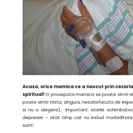
Acasa, orice mamica ce a nascut prin cezarian
spiritual!
O proaspata mamica se poate simti elibe
poate simti trista, singura, nesatisfacuta de exp
si nu o alegere)… Important: starile schimbat
depresiei – atat timp cat nu includ morbiditat
sunt!