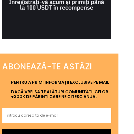
ABONEAZĂ-TE ASTĂZI
PENTRU A PRIMI INFORMAȚII EXCLUSIVE PE MAIL
DACĂ VREI SĂ TE ALĂTURI COMUNITĂȚII CELOR
+300K DE PĂRINȚI CARE NE CITESC ANUAL