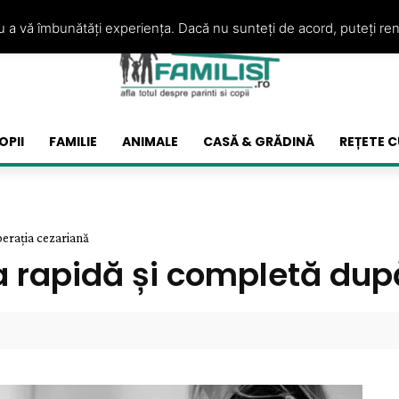
ru a vă îmbunătăți experiența. Dacă nu sunteți de acord, puteți re
OPII
FAMILIE
ANIMALE
CASĂ & GRĂDINĂ
REȚETE C
perația cezariană
ea rapidă și completă dup