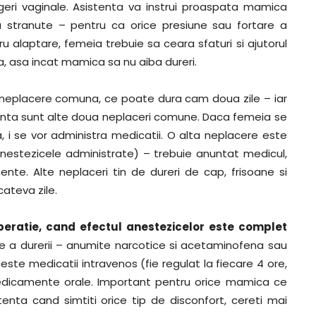
rgeri vaginale. Asistenta va instrui proaspata mamica
a stranute – pentru ca orice presiune sau fortare a
ru alaptare, femeia trebuie sa ceara sfaturi si ajutorul
a, asa incat mamica sa nu aiba dureri.
 neplacere comuna, ce poate dura cam doua zile – iar
lenta sunt alte doua neplaceri comune. Daca femeia se
i se vor administra medicatii. O alta neplacere este
nestezicele administrate) – trebuie anuntat medicul,
te. Alte neplaceri tin de dureri de cap, frisoane si
ateva zile.
peratie, cand efectul anestezicelor este complet
are a durerii – anumite narcotice si acetaminofena sau
este medicatii intravenos (fie regulat la fiecare 4 ore,
medicamente orale. Important pentru orice mamica ce
enta cand simtiti orice tip de disconfort, cereti mai