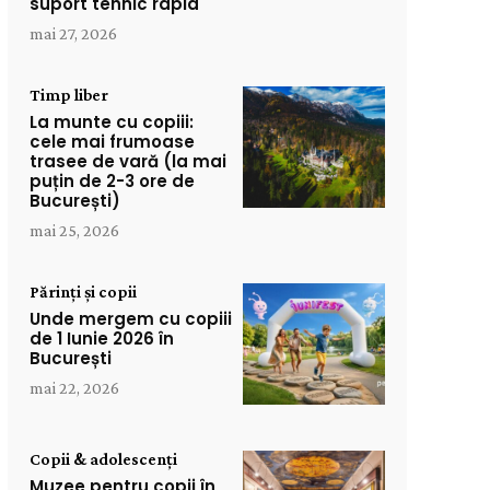
suport tehnic rapid
mai 27, 2026
Timp liber
La munte cu copiii:
cele mai frumoase
trasee de vară (la mai
puțin de 2-3 ore de
București)
mai 25, 2026
Părinți și copii
Unde mergem cu copiii
de 1 Iunie 2026 în
București
mai 22, 2026
Copii & adolescenți
Muzee pentru copii în