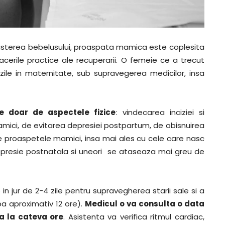
sterea bebelusului, proaspata mamica este coplesita
lacerile practice ale recuperarii. O femeie ce a trecut
zile in maternitate, sub supravegerea medicilor, insa
e doar de aspectele fizice
: vindecarea inciziei si
mamici, de evitarea depresiei postpartum, de obisnuirea
e proaspetele mamici, insa mai ales cu cele care nasc
epresie postnatala si uneori se ataseaza mai greu de
 jur de 2-4 zile pentru supravegherea starii sale si a
pa aproximativ 12 ore).
Medicul o va consulta o data
a la cateva ore
. Asistenta va verifica ritmul cardiac,