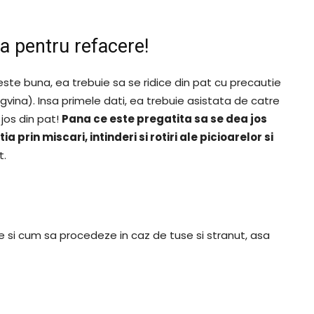
a pentru refacere!
ste buna, ea trebuie sa se ridice din pat cu precautie
ngvina). Insa primele dati, ea trebuie asistata de catre
 jos din pat!
Pana ce este pregatita sa se dea jos
a prin miscari, intinderi si rotiri ale picioarelor si
t.
ie si cum sa procedeze in caz de tuse si stranut, asa